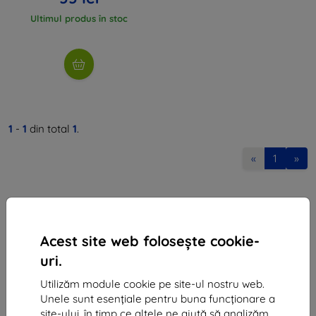
Ultimul produs în stoc
1
-
1
din total
1
.
«
1
»
Acest site web folosește cookie-
uri.
Shield-Sk s.r.o.
Utilizăm module cookie pe site-ul nostru web.
Ulica Rudolfa Mocka 3750/2A
Unele sunt esențiale pentru buna funcționare a
841 04 Bratislava
site-ului, în timp ce altele ne ajută să analizăm