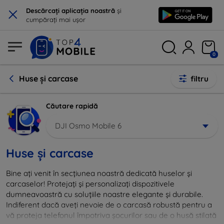
×
Descărcați aplicația noastră
și
cumpărați mai ușor
0
Huse și carcase
filtru
Căutare rapidă
DJI Osmo Mobile 6
Huse și carcase
Bine ați venit în secțiunea noastră dedicată huselor și
carcaselor! Protejați și personalizați dispozitivele
dumneavoastră cu soluțiile noastre elegante și durabile.
Indiferent dacă aveți nevoie de o carcasă robustă pentru a
vă proteja telefonul împotriva șocurilor sau de o husă stilată