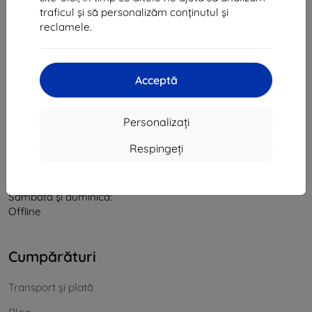
traficul și să personalizăm conținutul și
CIF:
46701494
reclamele.
CUI TVA:
SK2023549671
Contact
Acceptă
info@top4mobile.eu
Personalizați
Scrieți-ne
Respingeți
De luni până vineri:
Online
8:00 - 16:00
Sâmbătă și duminică:
Offline
Cumpărături
Transport și plată