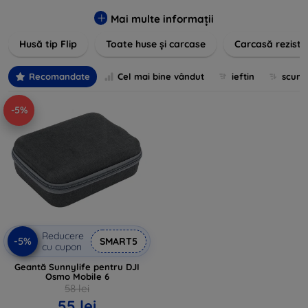
pentru un aspect sofisticat, avem produse care să
îndeplinească toate cerințele dvs. Descoperiți varietatea
Mai multe informații
noastră de opțiuni în culori vibrante, materiale de calitate și
Husă tip Flip
Toate huse și carcase
Carcasă reziste
designuri inovatoare menite să ofere nu doar protecție, ci și
un plus de personalitate dispozitivelor dumneavoastră.
Recomandate
Cel mai bine vândut
ieftin
scum
-5%
Reducere
-5%
SMART5
cu cupon
Geantă Sunnylife pentru DJI
Osmo Mobile 6
58 lei
55 lei