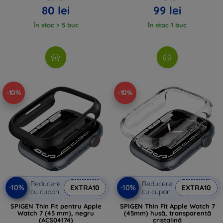
80 lei
99 lei
În stoc > 5 buc
În stoc 1 buc
-10%
-10%
Reducere
Reducere
-10%
-10%
EXTRA10
EXTRA10
cu cupon
cu cupon
SPIGEN Thin Fit pentru Apple
SPIGEN Thin Fit Apple Watch 7
Watch 7 (45 mm), negru
(45mm) husă, transparentă
(ACS04174)
cristalină