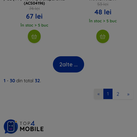
(ACS04196)
53 lei
74 lei
48 lei
67 lei
În stoc > 5 buc
În stoc > 5 buc
2
alte ...
1
-
30
din total
32
.
2
»
«
1