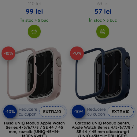
110 lei
63 lei
99 lei
57 lei
În stoc > 5 buc
În stoc > 5 buc
-10%
-10%
Reducere
Reducere
-10%
-10%
EXTRA10
EXTRA10
cu cupon
cu cupon
Husă UNIQ Moduo Apple Watch
Carcasă UNIQ Moduo pentru
Series 4/5/6/7/8 / SE 44 / 45
Apple Watch Series 4/5/6/7/8 /
mm, roz-alb (UNIQ-45MM-
SE 44 / 45 mm albastru-gri
MDPNKWHT)
(UNIQ-45MM-MDBLUGRY)