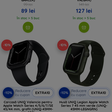
99 lei
141 lei
89 lei
127 lei
În stoc > 5 buc
În stoc > 5 buc
-10%
-10%
Reducere
Reducere
-10%
-10%
EXTRA10
EXTRA10
cu cupon
cu cupon
Carcasă UNIQ Valencia pentru
Husă UNIQ Legion Apple Watch
Apple Watch Series 4/5/6/7/SE
Series 7 45 mm verde (UNIQ-
45/44 mm, grafit (UNIQ-45MM-
45MM-LEGNGRN)