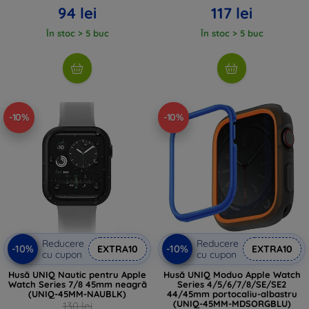
94 lei
117 lei
În stoc > 5 buc
În stoc > 5 buc
-10%
-10%
Reducere
Reducere
-10%
-10%
EXTRA10
EXTRA10
cu cupon
cu cupon
Husă UNIQ Nautic pentru Apple
Husă UNIQ Moduo Apple Watch
Watch Series 7/8 45mm neagră
Series 4/5/6/7/8/SE/SE2
(UNIQ-45MM-NAUBLK)
44/45mm portocaliu-albastru
(UNIQ-45MM-MDSORGBLU)
130 lei