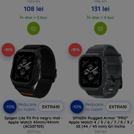
120 lei
146 lei
108 lei
131 lei
În stoc > 5 buc
În stoc > 5 buc
-10%
-10%
Reducere
Reducere
-10%
-10%
EXTRA10
EXTRA10
cu cupon
cu cupon
Spigen Lite Fit Pro negru mat -
SPIGEN Rugged Armor ”PRO”
Apple Watch 45mm/44mm
Apple Watch 4 / 5 / 6 / 7 / 8 / 9 /
(ACS07103)
SE (44 / 45 mm) Gri închis
203 lei
141 lei