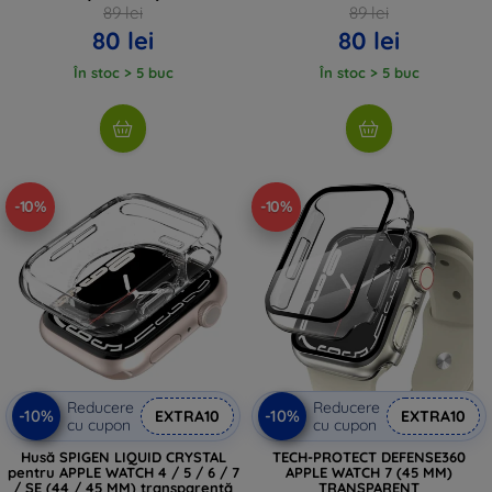
89 lei
89 lei
80 lei
80 lei
În stoc > 5 buc
În stoc > 5 buc
-10%
-10%
Reducere
Reducere
-10%
-10%
EXTRA10
EXTRA10
cu cupon
cu cupon
Husă SPIGEN LIQUID CRYSTAL
TECH-PROTECT DEFENSE360
pentru APPLE WATCH 4 / 5 / 6 / 7
APPLE WATCH 7 (45 MM)
/ SE (44 / 45 MM) transparentă
TRANSPARENT