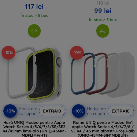
110 lei
117 lei
99 lei
În stoc > 5 buc
În stoc > 5 buc
-10%
-10%
Reducere
Reducere
-10%
-10%
EXTRA10
EXTRA10
cu cupon
cu cupon
Husă UNIQ Moduo pentru Apple
Rame UNIQ pentru Moduo 3în1
Watch Series 4/5/6/7/8/SE/SE2
Apple Watch Series 4/5/6/7/8 /
44/45mm lime-alb (UNIQ-45MM-
SE 44 / 45 mm albastru-roșu-alb
MDFLIMWHT)
(UNIQ-45MM-3IN1MDBUN)