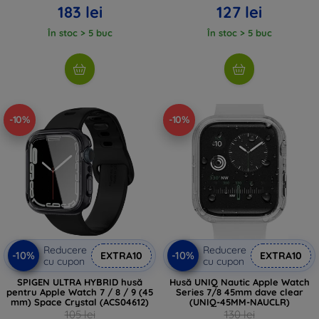
183 lei
127 lei
În stoc > 5 buc
În stoc > 5 buc
-10%
-10%
Reducere
Reducere
-10%
-10%
EXTRA10
EXTRA10
cu cupon
cu cupon
SPIGEN ULTRA HYBRID husă
Husă UNIQ Nautic Apple Watch
pentru Apple Watch 7 / 8 / 9 (45
Series 7/8 45mm dave clear
mm) Space Crystal (ACS04612)
(UNIQ-45MM-NAUCLR)
105 lei
130 lei