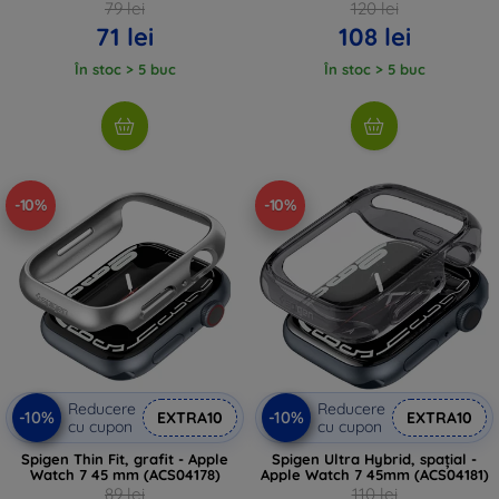
79 lei
120 lei
71 lei
108 lei
În stoc > 5 buc
În stoc > 5 buc
-10%
-10%
Reducere
Reducere
-10%
-10%
EXTRA10
EXTRA10
cu cupon
cu cupon
Spigen Thin Fit, grafit - Apple
Spigen Ultra Hybrid, spațial -
Watch 7 45 mm (ACS04178)
Apple Watch 7 45mm (ACS04181)
89 lei
110 lei