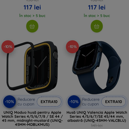
117 lei
117 lei
În stoc > 5 buc
În stoc > 5 buc
-10%
-10%
Reducere
Reducere
-10%
-10%
EXTRA10
EXTRA10
cu cupon
cu cupon
UNIQ Moduo husă pentru Apple
Husă UNIQ Valencia Apple Watch
Watch Series 4/5/6/7/8 / SE 44 /
Series 4/5/6/7/SE 45/44 mm,
45 mm, midnight-mustard (UNIQ-
albastră (UNIQ-45MM-VALCBLU)
45MM-MDBLKMUS)
141 lei