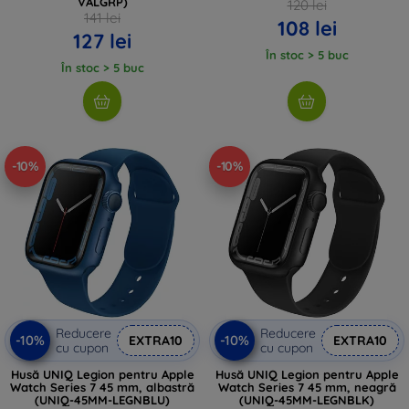
VALGRP)
120 lei
141 lei
108 lei
127 lei
În stoc > 5 buc
În stoc > 5 buc
-10%
-10%
Reducere
Reducere
-10%
-10%
EXTRA10
EXTRA10
cu cupon
cu cupon
Husă UNIQ Legion pentru Apple
Husă UNIQ Legion pentru Apple
Watch Series 7 45 mm, albastră
Watch Series 7 45 mm, neagră
(UNIQ-45MM-LEGNBLU)
(UNIQ-45MM-LEGNBLK)