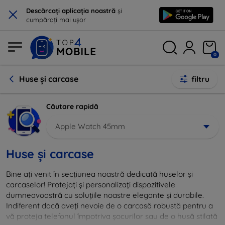
×
Descărcați aplicația noastră
și
cumpărați mai ușor
0
Huse și carcase
filtru
Căutare rapidă
Apple Watch 45mm
Huse și carcase
Bine ați venit în secțiunea noastră dedicată huselor și
carcaselor! Protejați și personalizați dispozitivele
dumneavoastră cu soluțiile noastre elegante și durabile.
Indiferent dacă aveți nevoie de o carcasă robustă pentru a
vă proteja telefonul împotriva șocurilor sau de o husă stilată