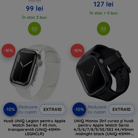
110 lei
127 lei
99 lei
În stoc > 5 buc
În stoc 3 buc
-10%
-10%
Reducere
Reducere
-10%
-10%
EXTRA10
EXTRA10
cu cupon
cu cupon
Husă UNIQ Legion pentru Apple
UNIQ Monos 2în1 curea și husă
Watch Series 7 45 mm,
pentru Apple Watch Seria
transparentă (UNIQ-45MM-
4/5/6/7/8/9/SE/SE2 44/45mm
LEGNCLR)
midnight black (UNIQ-45MM-
MONOSBLK)