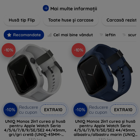
pentru un aspect sofisticat, avem produse care să
îndeplinească toate cerințele dvs. Descoperiți varietatea
Mai multe informații
noastră de opțiuni în culori vibrante, materiale de calitate și
Husă tip Flip
Toate huse și carcase
Carcasă reziste
designuri inovatoare menite să ofere nu doar protecție, ci și
un plus de personalitate dispozitivelor dumneavoastră.
Recomandate
Cel mai bine vândut
ieftin
scum
-10%
-10%
Reducere
Reducere
-10%
-10%
EXTRA10
EXTRA10
cu cupon
cu cupon
UNIQ Monos 2în1 curea și husă
UNIQ Monos 2în1 curea și husă
pentru Apple Watch Seria
pentru Apple Watch Seria
4/5/6/7/8/9/SE/SE2 44/45mm,
4/5/6/7/8/9/SE/SE2 44/45mm,
gri/gri cretă (UNIQ-45MM-
albastru/albastru marin (UNIQ-
MONOSGRY)
45MM-MONOSBLU)
130 lei
130 lei