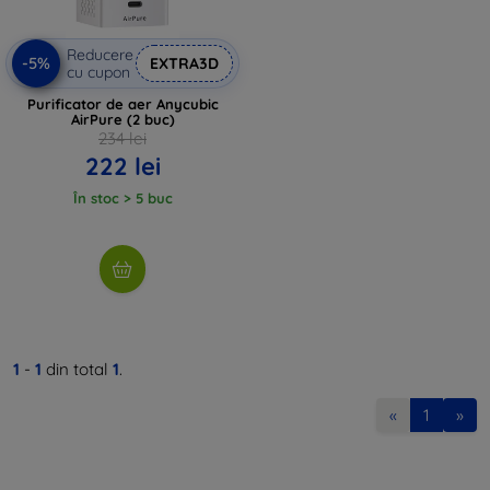
Reducere
-5%
EXTRA3D
cu cupon
Purificator de aer Anycubic
AirPure (2 buc)
234 lei
222 lei
În stoc > 5 buc
1
-
1
din total
1
.
«
1
»