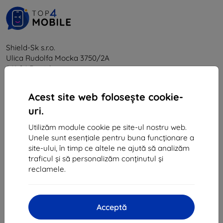
Shield-Sk s.r.o.
Ulica Rudolfa Mocka 3750/2A
841 04 Bratislava
CIF:
46701494
Acest site web folosește cookie-
CUI TVA:
SK2023549671
uri.
Utilizăm module cookie pe site-ul nostru web.
Contact
Unele sunt esențiale pentru buna funcționare a
site-ului, în timp ce altele ne ajută să analizăm
info@top4mobile.eu
traficul și să personalizăm conținutul și
reclamele.
Scrieți-ne
De luni până vineri:
Online
8:00 - 16:00
Acceptă
Sâmbătă și duminică: