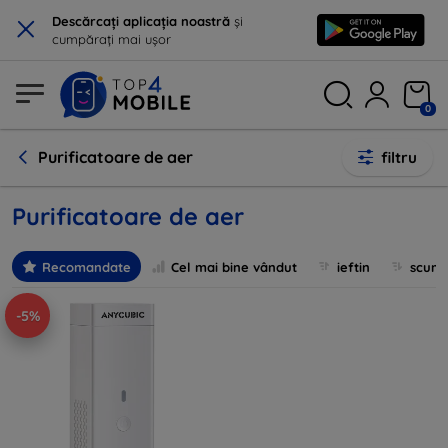
×
Descărcați aplicația noastră
și
cumpărați mai ușor
0
Purificatoare de aer
filtru
Purificatoare de aer
Recomandate
Cel mai bine vândut
ieftin
scum
-5%