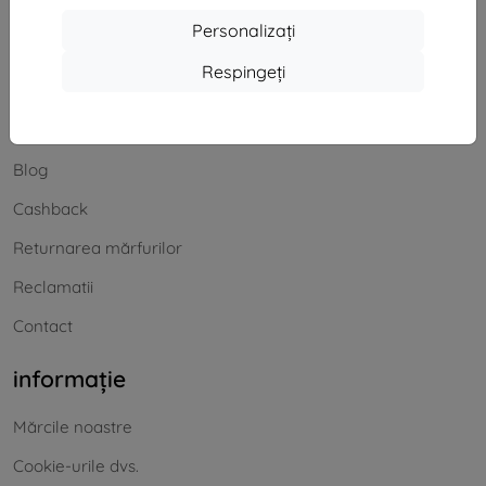
Offline
Personalizați
Respingeți
Cumpărături
Transport și plată
Blog
Cashback
Returnarea mărfurilor
Reclamatii
Contact
informație
Mărcile noastre
Cookie-urile dvs.