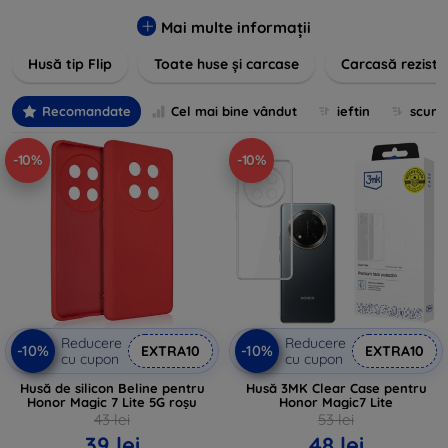
pentru un aspect sofisticat, avem produse care să
îndeplinească toate cerințele dvs. Descoperiți varietatea
Mai multe informații
noastră de opțiuni în culori vibrante, materiale de calitate și
Husă tip Flip
Toate huse și carcase
Carcasă reziste
designuri inovatoare menite să ofere nu doar protecție, ci și
un plus de personalitate dispozitivelor dumneavoastră.
Recomandate
Cel mai bine vândut
ieftin
scum
-10%
-10%
Reducere
Reducere
-10%
-10%
EXTRA10
EXTRA10
cu cupon
cu cupon
Husă de silicon Beline pentru
Husă 3MK Clear Case pentru
Honor Magic 7 Lite 5G roșu
Honor Magic7 Lite
43 lei
53 lei
39 lei
48 lei