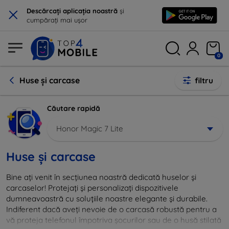
×
Descărcați aplicația noastră
și
cumpărați mai ușor
0
Huse și carcase
filtru
Căutare rapidă
Honor Magic 7 Lite
Huse și carcase
Bine ați venit în secțiunea noastră dedicată huselor și
carcaselor! Protejați și personalizați dispozitivele
dumneavoastră cu soluțiile noastre elegante și durabile.
Indiferent dacă aveți nevoie de o carcasă robustă pentru a
vă proteja telefonul împotriva șocurilor sau de o husă stilată