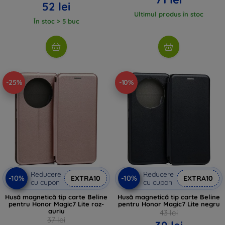
52 lei
Ultimul produs în stoc
În stoc > 5 buc
-25%
-10%
Reducere
Reducere
-10%
-10%
EXTRA10
EXTRA10
cu cupon
cu cupon
Husă magnetică tip carte Beline
Husă magnetică tip carte Beline
pentru Honor Magic7 Lite roz-
pentru Honor Magic7 Lite negru
auriu
43 lei
37 lei