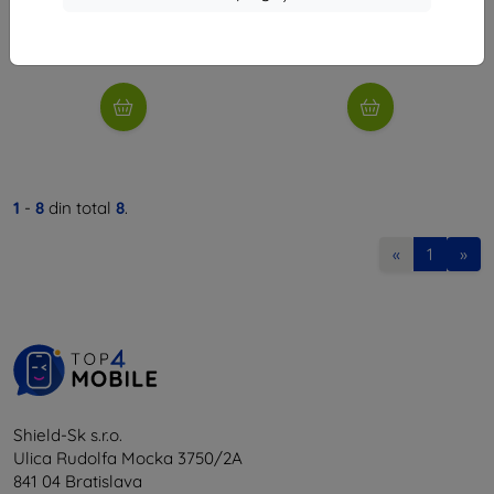
39 lei
43 lei
În stoc > 5 buc
În stoc > 5 buc
1
-
8
din total
8
.
«
1
»
Shield-Sk s.r.o.
Ulica Rudolfa Mocka 3750/2A
841 04 Bratislava