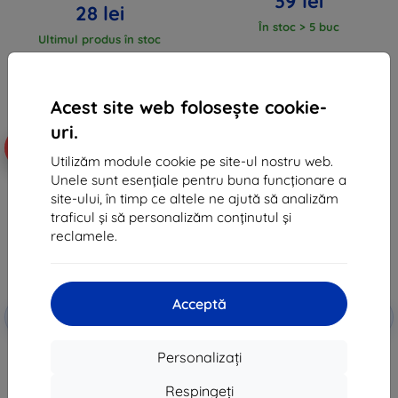
39 lei
28 lei
În stoc > 5 buc
Ultimul produs în stoc
Acest site web folosește cookie-
uri.
-10%
-10%
Utilizăm module cookie pe site-ul nostru web.
Unele sunt esențiale pentru buna funcționare a
site-ului, în timp ce altele ne ajută să analizăm
traficul și să personalizăm conținutul și
reclamele.
Acceptă
Reducere
Reducere
-10%
-10%
EXTRA10
EXTRA10
cu cupon
cu cupon
Husă de silicon Beline pentru
Tactical Field Notes husă pentru
Personalizați
Honor Magic 7 Lite 5G negru
Honor Magic7 Lite Red
(57983124228)
43 lei
Respingeți
48 lei