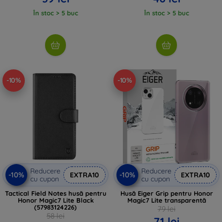
În stoc > 5 buc
În stoc > 5 buc
-10%
-10%
Reducere
Reducere
-10%
-10%
EXTRA10
EXTRA10
cu cupon
cu cupon
Tactical Field Notes husă pentru
Husă Eiger Grip pentru Honor
Honor Magic7 Lite Black
Magic7 Lite transparentă
(57983124226)
79 lei
58 lei
71 lei