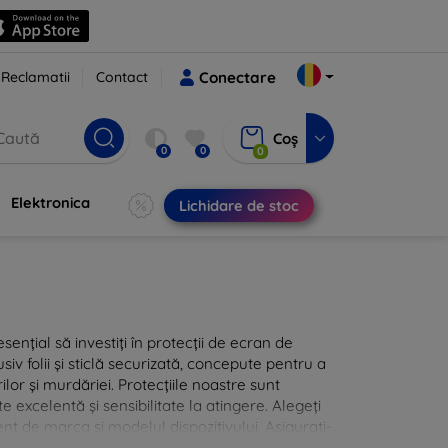
Reclamatii
Contact
Conectare
Coș
0
0
0
Elektronica
Lichidare de stoc
sențial să investiți în protecții de ecran de
siv folii și sticlă securizată, concepute pentru a
ilor și murdăriei. Protecțiile noastre sunt
te excelentă și sensibilitate la atingere. Alegeți
nt de marca și modelul dispozitivului. Asigurați-
 cu protecțiile de ecran din oferta noastră.