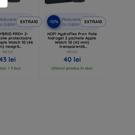
Reducere
Reducere
-10%
EXTRA10
EXTRA10
u cupon
cu cupon
YBRID PRO+ 2-
HOFI HydroFlex Pro+ folie
olie protectoare
hidrogel 2 pachete Apple
pple Watch 10 (46
Watch 10 (42 mm)
m) neagră
transparentă
06302376490)
(5906302376506)
48 lei
48 lei
43 lei
40 lei
stoc > 5 buc
Ultimul produs în stoc