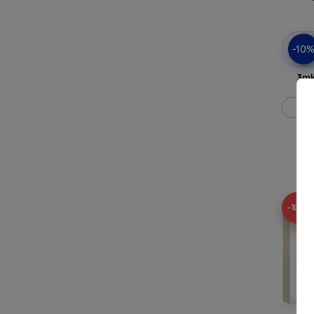
-10
3mk
Rea
-10%