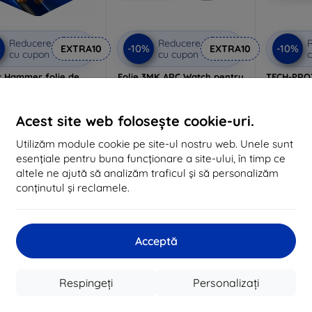
Reducere
Reducere
%
-10%
-10%
EXTRA10
EXTRA10
cu cupon
cu cupon
c
 Hammer folie de
Folie 3MK ARC Watch pentru
TECH-PRO
protecție
Apple Watch 11 46mm
Set de 2 f
(46
53 lei
lizat la comandă
(59
48 lei
Acest site web folosește cookie-uri.
99 lei
În stoc > 5 buc
Utilizăm module cookie pe site-ul nostru web. Unele sunt
89 lei
În 
esențiale pentru buna funcționare a site-ului, în timp ce
În stoc 4 buc
altele ne ajută să analizăm traficul și să personalizăm
conținutul și reclamele.
-10%
-10%
Acceptă
Respingeți
Personalizați