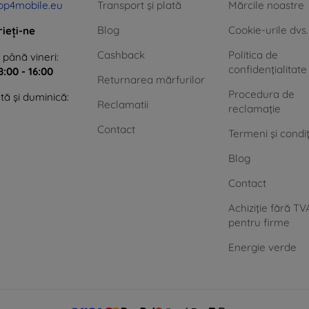
op4mobile.eu
Transport și plată
Mărcile noastre
Blog
Cookie-urile dvs.
rieți-ne
Cashback
Politica de
 până vineri:
confidențialitate
8:00 - 16:00
Returnarea mărfurilor
Procedura de
ă și duminică:
Reclamatii
reclamație
Contact
Termeni și condiț
Blog
Contact
Achiziție fără TV
pentru firme
Energie verde