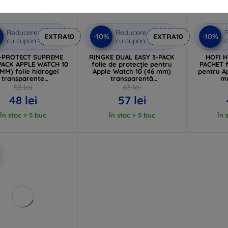
Reducere
Reducere
%
-10%
-10%
EXTRA10
EXTRA10
cu cupon
cu cupon
c
-PROTECT SUPREME
RINGKE DUAL EASY 3-PACK
HOFI H
PACK APPLE WATCH 10
folie de protecție pentru
PACHET f
 MM) folie hidrogel
Apple Watch 10 (46 mm)
pentru A
transparente
transparentă
m
5906302380305)
(8800274964143)
(59
53 lei
63 lei
48 lei
57 lei
În stoc > 5 buc
În stoc > 5 buc
În 