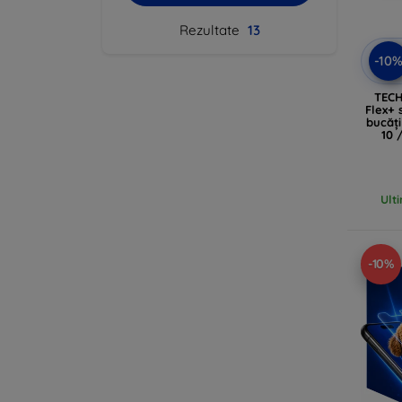
Rezultate
13
-10
TECH
Flex+ 
bucăț
10 
Ult
-10%