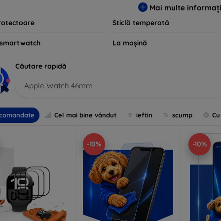
Mai multe informați
rotectoare
Sticlă temperată
 smartwatch
La mașină
Căutare rapidă
Apple Watch 46mm
comandate
Cel mai bine vândut
ieftin
scump
Cu
-10%
-10%