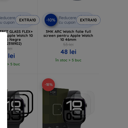
Reducere
Reducere
-10%
EXTRA10
EXTRA10
u cupon
cu cupon
TECT GLASS FLEX+
3MK ARC Watch folie full
olii Apple Watch 10
screen pentru Apple Watch
 mm) Negre
10 46mm
06302318902)
53 lei
48 lei
48 lei
43 lei
În stoc > 5 buc
stoc > 5 buc
-18%