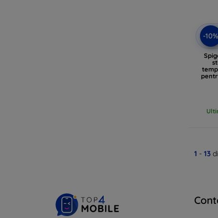
-10
Spig
st
temp
pentr
4
Ult
1
-
13
di
Cont