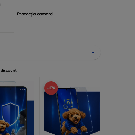
i
Protecția camerei
 discount
-10%