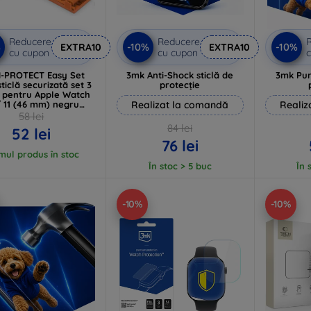
Reducere
Reducere
%
-10%
-10%
EXTRA10
EXTRA10
cu cupon
cu cupon
c
-PROTECT Easy Set
3mk Anti-Shock sticlă de
3mk Pur
sticlă securizată set 3
protecție
i pentru Apple Watch
/ 11 (46 mm) negru
Realizat la comandă
Realiz
(5906302352319)
58 lei
84 lei
52 lei
76 lei
imul produs în stoc
În stoc > 5 buc
În 
-10%
-10%