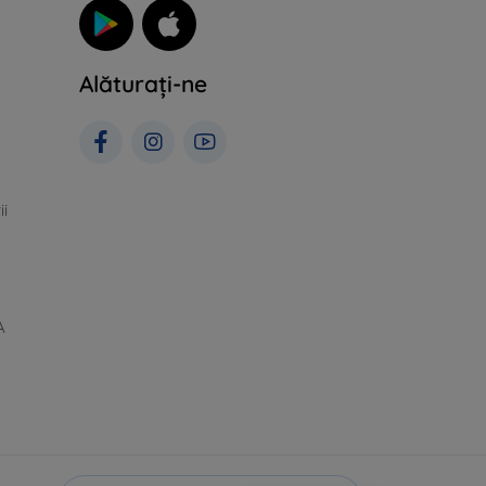
Alăturați-ne
ii
A