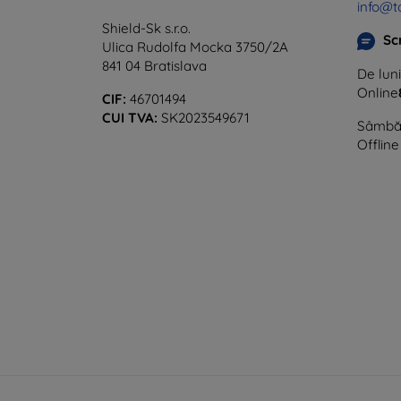
info@t
Shield-Sk s.r.o.
Sc
Ulica Rudolfa Mocka 3750/2A
841 04 Bratislava
De luni
Online
CIF:
46701494
CUI TVA:
SK2023549671
Sâmbăt
Offline