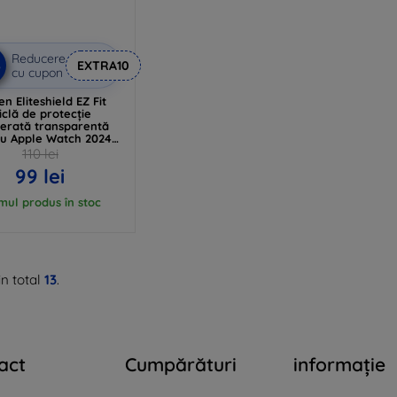
Reducere
%
EXTRA10
cu cupon
en Eliteshield EZ Fit
iclă de protecție
erată transparentă
u Apple Watch 2024
6mm (AFL08579)
110 lei
99 lei
imul produs în stoc
n total
13
.
act
Cumpărături
informație