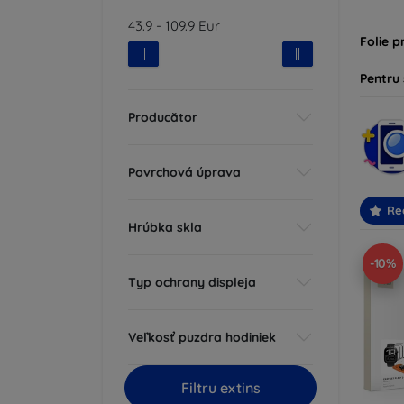
43.9
-
109.9
Eur
Folie p
Pentru
Producător
Povrchová úprava
Re
Hrúbka skla
-10%
Typ ochrany displeja
Veľkosť puzdra hodiniek
Filtru extins