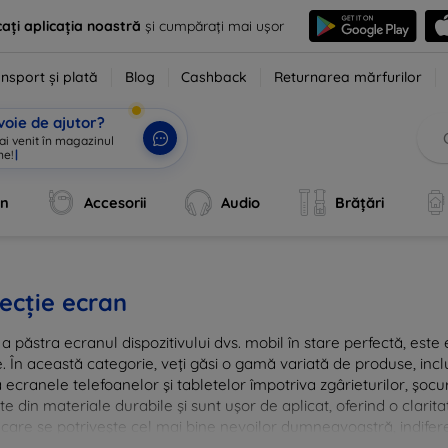
ați aplicația noastră
și cumpărați mai ușor
nsport și plată
Blog
Cashback
Returnarea mărfurilor
voie de ajutor?
 ai venit în magazinul
ne!
|
an
Accesorii
Audio
Brățări
ecție ecran
a păstra ecranul dispozitivului dvs. mobil în stare perfectă, este e
e. În această categorie, veți găsi o gamă variată de produse, inclu
 ecranele telefoanelor și tabletelor împotriva zgârieturilor, șocur
te din materiale durabile și sunt ușor de aplicat, oferind o clarita
 care se potrivește cel mai bine nevoilor dumneavoastră, indifere
nvestiția în tehnologie rămâne intactă și arată ca nouă mult timp