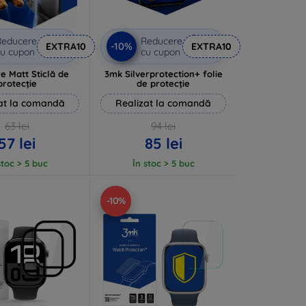
Reducere
Reducere
-10%
EXTRA10
EXTRA10
u cupon
cu cupon
e Matt Sticlă de
3mk Silverprotection+ folie
protecție
de protecție
at la comandă
Realizat la comandă
63 lei
94 lei
57 lei
85 lei
stoc > 5 buc
În stoc > 5 buc
-10%