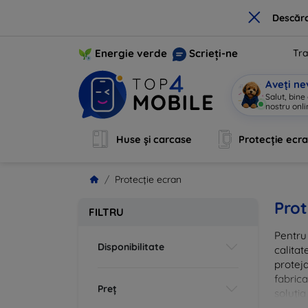
×
Descărc
Energie verde
Scrieți-ne
Tra
Aveți ne
Salut, bine
nostru onli
Huse și carcase
Protecție ecr
Protecție ecran
Prot
FILTRU
Pentru 
Disponibilitate
calitat
proteja
fabrica
Preț
soluția
vă că i