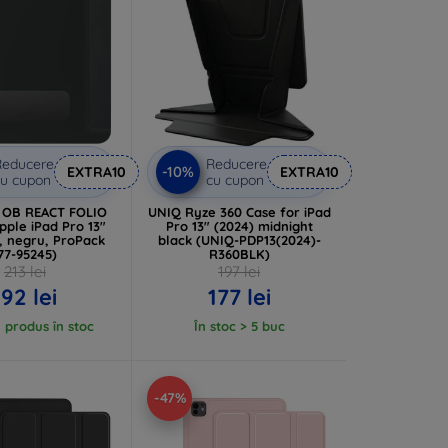
Reducere
Reducere
-10%
EXTRA10
EXTRA10
u cupon
cu cupon
 OB REACT FOLIO
UNIQ Ryze 360 Case for iPad
pple iPad Pro 13"
Pro 13" (2024) midnight
, negru, ProPack
black (UNIQ-PDP13(2024)-
77-95245)
R360BLK)
213 lei
197 lei
192 lei
177 lei
 produs în stoc
În stoc > 5 buc
-47%