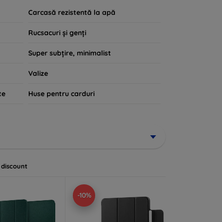
Carcasă rezistentă la apă
Rucsacuri și genți
Super subțire, minimalist
Valize
te
Huse pentru carduri
 discount
-10%