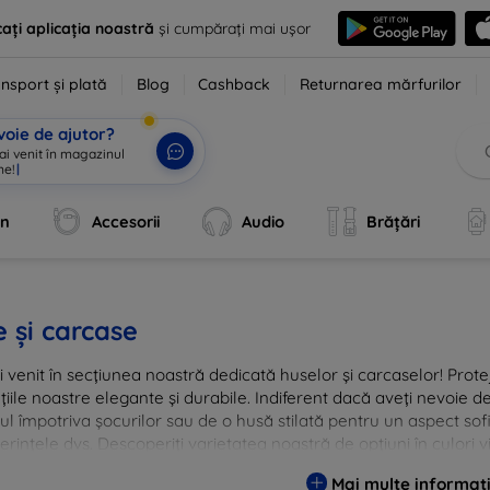
ați aplicația noastră
și cumpărați mai ușor
nsport și plată
Blog
Cashback
Returnarea mărfurilor
voie de ajutor?
 ai venit în magazinul
ne!
|
an
Accesorii
Audio
Brățări
 și carcase
i venit în secțiunea noastră dedicată huselor și carcaselor! Prote
țiile noastre elegante și durabile. Indiferent dacă aveți nevoie 
ul împotriva șocurilor sau de o husă stilată pentru un aspect so
erințele dvs. Descoperiți varietatea noastră de opțiuni în culori v
are menite să ofere nu doar protecție, ci și un plus de personal
Mai multe informați