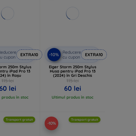
Reducere
Reducere
-10%
EXTRA10
EXTRA10
u cupon
cu cupon
torm 250m Stylus
Eiger Storm 250m Stylus
ntru iPad Pro 13
Husa pentru iPad Pro 13
24) în Roșu
(2024) în Gri Deschis
115 lei
115 lei
60 lei
60 lei
 produs în stoc
Ultimul produs în stoc
Transport gratuit
Transport gratuit
-10%