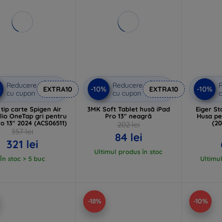
Reducere
Reducere
%
-10%
-10%
EXTRA10
EXTRA10
cu cupon
cu cupon
c
tip carte Spigen Air
3MK Soft Tablet husă iPad
Eiger S
olio OneTap gri pentru
Pro 13" neagră
Husa pe
ro 13" 2024 (ACS06511)
(20
202 lei
357 lei
84 lei
321 lei
Ultimul produs în stoc
În stoc > 5 buc
Ultimul
-18%
-10%