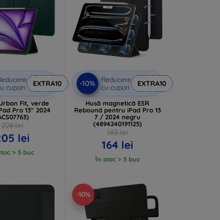
Reducere
Reducere
-10%
EXTRA10
EXTRA10
u cupon
cu cupon
Urban Fit, verde
Husă magnetică ESR
 iPad Pro 13" 2024
Rebound pentru iPad Pro 13
ACS07763)
7 / 2024 negru
(4894240191125)
228 lei
182 lei
05 lei
164 lei
stoc > 5 buc
În stoc > 5 buc
-10%