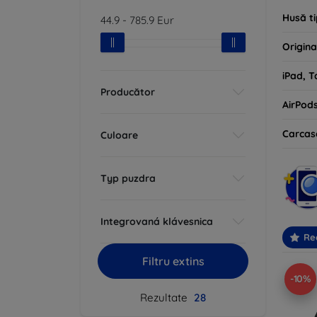
Husă ti
44.9
-
785.9
Eur
Origina
iPad, T
Producător
AirPod
Carcas
Culoare
Typ puzdra
Integrovaná klávesnica
Re
Filtru extins
-10%
Rezultate
28