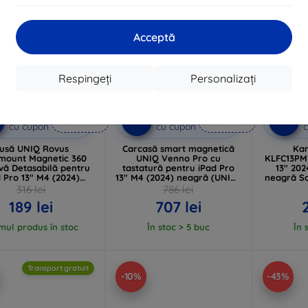
Acceptă
Respingeți
Personalizați
Reducere
Reducere
%
-10%
-10%
EXTRA10
EXTRA10
cu cupon
cu cupon
c
usă UNIQ Rovus
Carcasă smart magnetică
Kar
mount Magnetic 360
UNIQ Venno Pro cu
KLFC13PM
vă Detasabilă pentru
tastatură pentru iPad Pro
13" 202
d Pro 13" M4 (2024)
13" M4 (2024) neagră (UNIQ-
neagră S
ă (UNIQ-PDP13(M4)-
PDP13(M4)-VENPROGBLK)
Karl
316 lei
786 lei
ROVSNDBLK)
(KLFC
189 lei
707 lei
imul produs în stoc
În stoc > 5 buc
În 
Transport gratuit
-10%
-43%