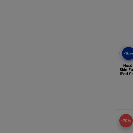
-10
Husă 
Skin F
iPad P
-70%