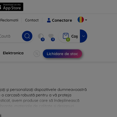
Reclamatii
Contact
Conectare
Coș
0
0
0
Elektronica
Lichidare de stoc
jați și personalizați dispozitivele dumneavoastră
de o carcasă robustă pentru a vă proteja
fisticat, avem produse care să îndeplinească
ibrante, materiale de calitate și designuri
itate dispozitivelor dumneavoastră.
i