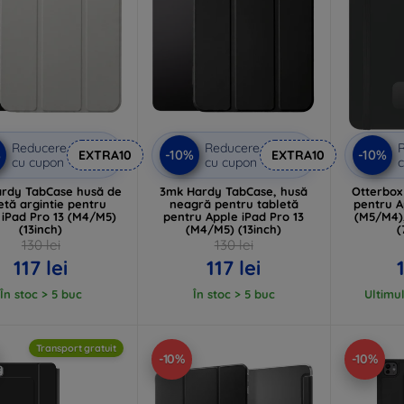
Reducere
Reducere
%
-10%
-10%
EXTRA10
EXTRA10
cu cupon
cu cupon
c
rdy TabCase husă de
3mk Hardy TabCase, husă
Otterbox
etă argintie pentru
neagră pentru tabletă
pentru A
 iPad Pro 13 (M4/M5)
pentru Apple iPad Pro 13
(M5/M4)
(13inch)
(M4/M5) (13inch)
(
130 lei
130 lei
117 lei
117 lei
În stoc > 5 buc
În stoc > 5 buc
Ultimul
Transport gratuit
-10%
-10%