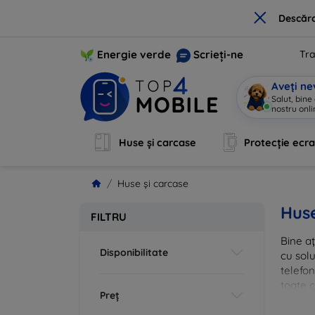
×
Descărc
Energie verde
Scrieți-ne
Tra
Aveți ne
Salut, bine
nostru onli
Huse și carcase
Protecție ecr
Huse și carcase
Huse
FILTRU
Bine aț
Disponibilitate
cu solu
telefon
toate c
Preț
inovato