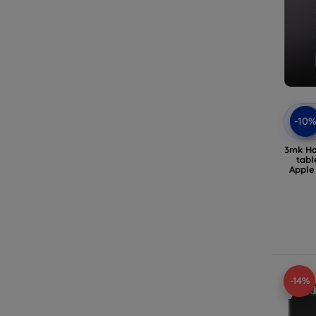
-10
3mk Ha
tabl
Apple
-14%