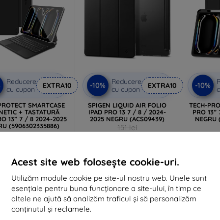
Reducere
Reducere
%
-10%
-10%
EXTRA10
EXTRA10
cu cupon
cu cupon
c
PROTECT SMARTCASE
SPIGEN LIQUID AIR FOLIO
TECH-PRO
ETIC + TASTATURĂ
IPAD PRO 13 7 / 8 / 2024-
PRO 13” 
O 13” 7 / 8 2024-2025
2025 NEGRU (ACS09439)
NEGRU (
U (5906302335886)
151 lei
486 lei
136 lei
416 lei
În stoc > 5 buc
În 
Acest site web folosește cookie-uri.
imul produs în stoc
Utilizăm module cookie pe site-ul nostru web. Unele sunt
esențiale pentru buna funcționare a site-ului, în timp ce
Transport gratuit
-10%
-10%
altele ne ajută să analizăm traficul și să personalizăm
conținutul și reclamele.