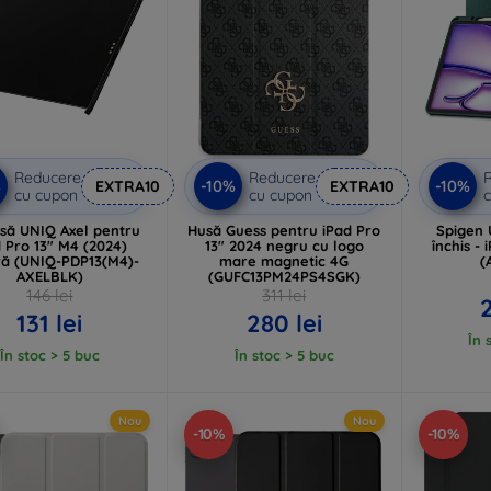
Reducere
Reducere
%
-10%
-10%
EXTRA10
EXTRA10
cu cupon
cu cupon
c
să UNIQ Axel pentru
Husă Guess pentru iPad Pro
Spigen 
d Pro 13" M4 (2024)
13" 2024 negru cu logo
închis -
ă (UNIQ-PDP13(M4)-
mare magnetic 4G
(
AXELBLK)
(GUFC13PM24PS4SGK)
146 lei
311 lei
2
131 lei
280 lei
În 
În stoc > 5 buc
În stoc > 5 buc
Nou
Nou
-10%
-10%