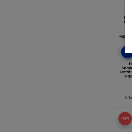
-10
H
Snap
Rotati
iPa
neagr
Ult
-10%