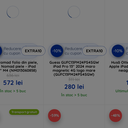
Reducere
Reducere
%
-10%
-10%
EXTRA10
EXTRA10
cu cupon
cu cupon
c
omad folio din piele,
Guess GUFC13PM24PS4SGW
Husă Ott
 Nomad piele - iPad
iPad Pro 13" 2024 maro
Apple iPad
3" M4 (NM013060858)
magnetic 4G logo mare
neag
(GUFC13PM24PS4SGW)
636 lei
311 lei
572 lei
280 lei
În stoc > 5 buc
Ultimul
În stoc > 5 buc
Transport gratuit
-59%
-48%