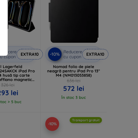
Reducere
Reducere
-10%
EXTRA10
EXTRA10
u cupon
cu cupon
l Lagerfeld
Nomad folio de piele
24SAKCK iPad Pro
neagră pentru iPad Pro 13"
4 husă tip carte
M4 (NM013053858)
affiano magnetică
636 lei
 & Choupette
326 lei
572 lei
13PM24SAKCK)
293 lei
În stoc 3 buc
stoc > 5 buc
Transport gratuit
-10%