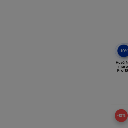
-10
Husă N
maro
Pro 1
-10%