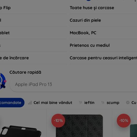
p Flip
Toate huse și carcase
l
Cazuri din piele
ablet
MacBook, PC
s
Prietenos cu mediul
e de încărcare
Carcase pentru ceasuri inteligen
Căutare rapidă
Apple iPad Pro 13
comandate
Cel mai bine vândut
ieftin
scump
Cu
-10%
-10%