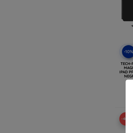
-10
TECH-
MAGN
IPAD PR
NEGR
Ult
-40%