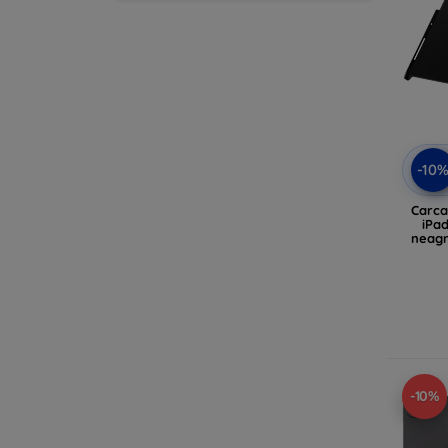
-10
Carca
iPa
neagr
-10%