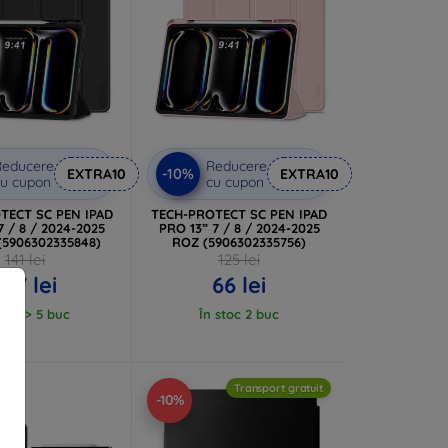
Reducere
Reducere
-10%
EXTRA10
EXTRA10
u cupon
cu cupon
TECT SC PEN IPAD
TECH-PROTECT SC PEN IPAD
7 / 8 / 2024-2025
PRO 13” 7 / 8 / 2024-2025
5906302335848)
ROZ (5906302335756)
141 lei
125 lei
127 lei
66 lei
stoc > 5 buc
În stoc 2 buc
Transport gratuit
-10%