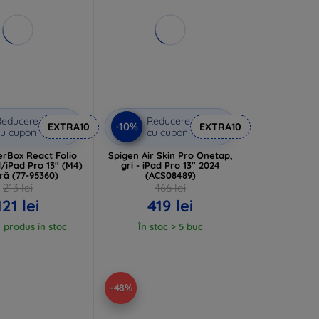
Reducere
Reducere
-10%
EXTRA10
EXTRA10
u cupon
cu cupon
erBox React Folio
Spigen Air Skin Pro Onetap,
/iPad Pro 13" (M4)
gri - iPad Pro 13" 2024
ră (77-95360)
(ACS08489)
213 lei
466 lei
121 lei
419 lei
 produs în stoc
În stoc > 5 buc
-48%