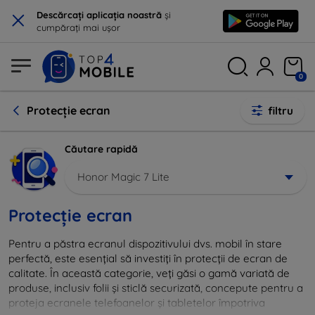
×
Descărcați aplicația noastră
și
cumpărați mai ușor
0
Protecție ecran
filtru
Căutare rapidă
Honor Magic 7 Lite
Protecție ecran
Pentru a păstra ecranul dispozitivului dvs. mobil în stare
perfectă, este esențial să investiți în protecții de ecran de
calitate. În această categorie, veți găsi o gamă variată de
produse, inclusiv folii și sticlă securizată, concepute pentru a
proteja ecranele telefoanelor și tabletelor împotriva