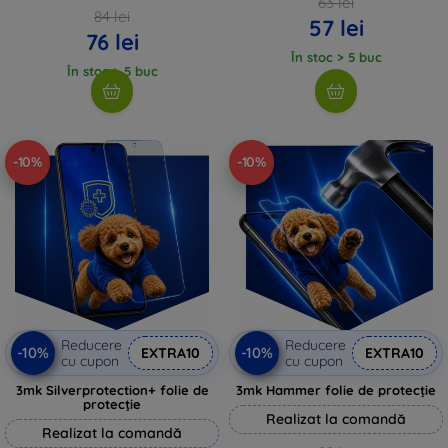
63 lei
84 lei
57 lei
76 lei
În stoc > 5 buc
În stoc > 5 buc
-10%
-10%
Reducere
Reducere
-10%
-10%
EXTRA10
EXTRA10
cu cupon
cu cupon
3mk Silverprotection+ folie de
3mk Hammer folie de protecție
protecție
Realizat la comandă
Realizat la comandă