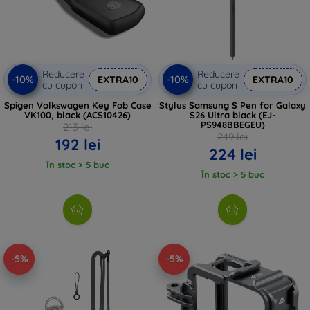
Reducere
Reducere
-10%
-10%
EXTRA10
EXTRA10
cu cupon
cu cupon
Spigen Volkswagen Key Fob Case
Stylus Samsung S Pen for Galaxy
VK100, black (ACS10426)
S26 Ultra black (EJ-
PS948BBEGEU)
213 lei
249 lei
192 lei
224 lei
În stoc > 5 buc
În stoc > 5 buc
-5%
-5%