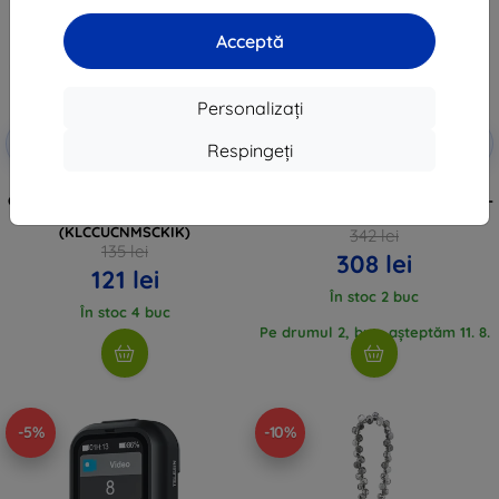
Acceptă
Personalizați
Reducere
Reducere
-10%
-10%
EXTRA10
EXTRA10
Respingeți
cu cupon
cu cupon
Karl Lagerfeld cablu universal
Stylus Samsung S Pen pentru
CBDY Ikonik Charm USB-C/USB-C
Galaxy Tab S11 / S11 Ultra alb (EJ-
pentru purtat la gât negru
PX730BWEGEU)
(KLCCUCNMSCKIK)
342 lei
135 lei
308 lei
121 lei
În stoc 2 buc
În stoc 4 buc
Pe drumul 2, buc, așteptăm 11. 8.
2026
-5%
-10%