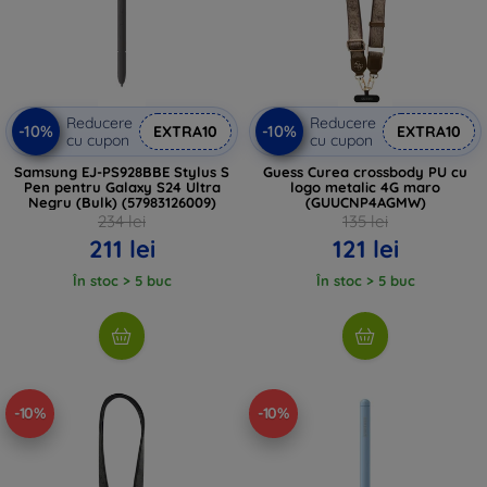
Reducere
Reducere
-10%
-10%
EXTRA10
EXTRA10
cu cupon
cu cupon
Samsung EJ-PS928BBE Stylus S
Guess Curea crossbody PU cu
Pen pentru Galaxy S24 Ultra
logo metalic 4G maro
Negru (Bulk) (57983126009)
(GUUCNP4AGMW)
234 lei
135 lei
211 lei
121 lei
În stoc > 5 buc
În stoc > 5 buc
-10%
-10%