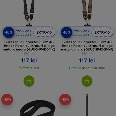
Reducere
Reducere
-10%
-10%
EXTRA10
EXTRA10
cu cupon
cu cupon
Guess șnur universal CBDY 4G
Guess șnur universal CBDY 4G
Tether Patch cu strasuri și logo
Tether Patch cu strasuri și logo
metalic negru (GUUCNP4DGMK)
metalic maro (GUUCNP4DGMW)
130 lei
130 lei
117 lei
117 lei
În stoc 4 buc
Ultimul produs în stoc
-10%
-10%