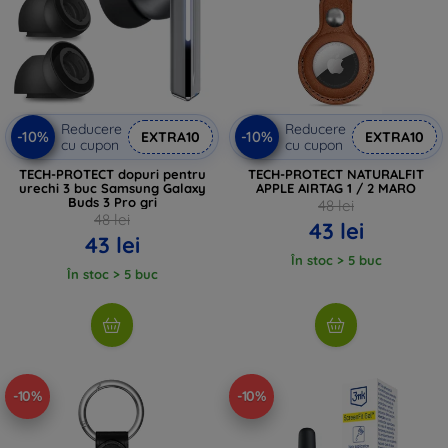
Reducere
Reducere
-10%
-10%
EXTRA10
EXTRA10
cu cupon
cu cupon
TECH-PROTECT dopuri pentru
TECH-PROTECT NATURALFIT
urechi 3 buc Samsung Galaxy
APPLE AIRTAG 1 / 2 MARO
Buds 3 Pro gri
48 lei
48 lei
43 lei
43 lei
În stoc > 5 buc
În stoc > 5 buc
-10%
-10%