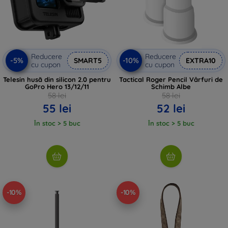
Reducere
Reducere
-5%
-10%
SMART5
EXTRA10
cu cupon
cu cupon
Telesin husă din silicon 2.0 pentru
Tactical Roger Pencil Vârfuri de
GoPro Hero 13/12/11
Schimb Albe
58 lei
58 lei
55 lei
52 lei
În stoc > 5 buc
În stoc > 5 buc
-10%
-10%