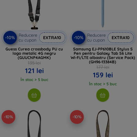
Reducere
Reducere
-10%
-10%
EXTRA10
EXTRA10
cu cupon
cu cupon
Guess Curea crossbody PU cu
Samsung EJ-PP610BLE Stylus S
logo metalic 4G negru
Pen pentru Galaxy Tab S6 Lite
(GUUCNP4AGMK)
Wi-Fi/LTE albastru (Service Pack)
(GH96-13384B)
135 lei
177 lei
121 lei
159 lei
În stoc > 5 buc
În stoc > 5 buc
-10%
-10%