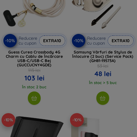
Reducere
Reducere
-10%
-10%
EXTRA10
EXTRA10
cu cupon
cu cupon
Guess Curea Crossbody 4G
Samsung Vârfuri de Stylus de
Charm cu Cablu de Încărcare
Înlocuire (2 buc) (Service Pack)
USB-C/USB-C Bej
(GH81-19573A)
(GUCCUCNY4GDE)
53 lei
115 lei
48 lei
103 lei
În stoc > 5 buc
În stoc 2 buc
-10%
-10%