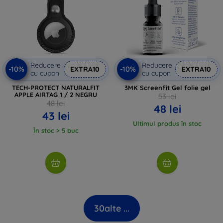
Reducere
Reducere
-10%
-10%
EXTRA10
EXTRA10
cu cupon
cu cupon
TECH-PROTECT NATURALFIT
3MK ScreenFit Gel folie gel
APPLE AIRTAG 1 / 2 NEGRU
53 lei
48 lei
48 lei
43 lei
Ultimul produs în stoc
În stoc > 5 buc
30
alte ...