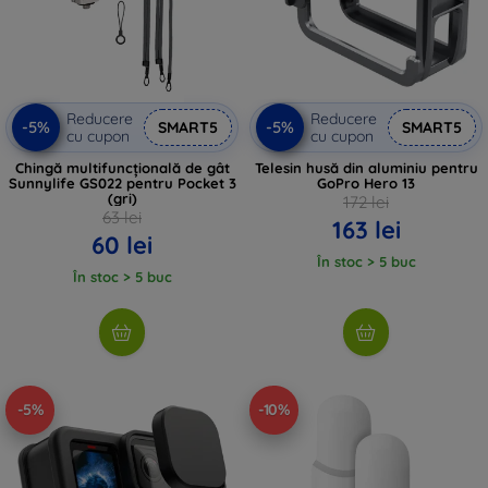
Reducere
Reducere
-5%
-5%
SMART5
SMART5
cu cupon
cu cupon
Chingă multifuncțională de gât
Telesin husă din aluminiu pentru
Sunnylife GS022 pentru Pocket 3
GoPro Hero 13
(gri)
172 lei
63 lei
163 lei
60 lei
În stoc > 5 buc
În stoc > 5 buc
-5%
-10%