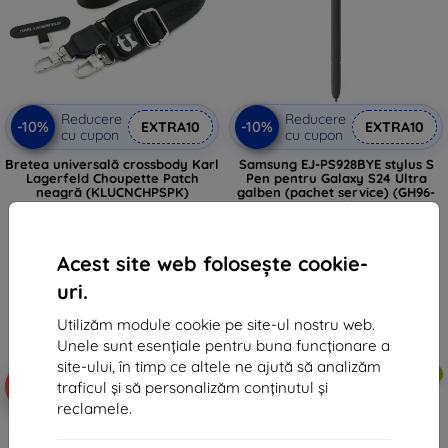
Reducere
Reducere
-10%
-10%
EXTRA10
EXTRA10
cu cupon
cu cupon
Bretea universală crossbody Karl
Samsung EJ-PS928BYE stylus S
Lagerfeld Choupette Patch
Pen pentru Galaxy S24 Ultra
neagră (KLUCNCHPSPK)
galben (pachet service) (GH96-
16577C)
146 lei
234 lei
131 lei
211 lei
Acest site web folosește cookie-
În stoc > 5 buc
În stoc > 5 buc
uri.
Utilizăm module cookie pe site-ul nostru web.
Unele sunt esențiale pentru buna funcționare a
site-ului, în timp ce altele ne ajută să analizăm
Transport gratuit
-10%
-10%
traficul și să personalizăm conținutul și
reclamele.