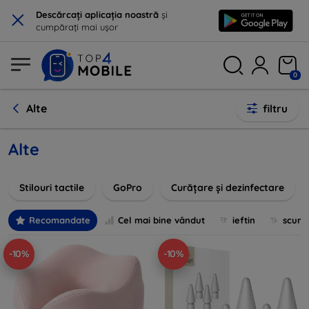
×
Descărcați aplicația noastră
și
cumpărați mai ușor
0
Alte
filtru
Alte
Stilouri tactile
GoPro
Curățare și dezinfectare
Recomandate
Cel mai bine vândut
ieftin
scum
-10%
-10%