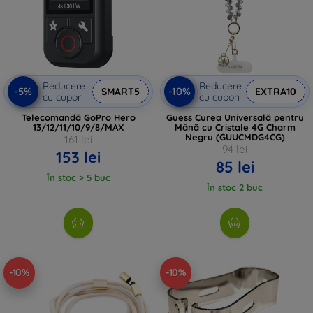
Reducere
Reducere
-5%
-10%
SMART5
EXTRA10
cu cupon
cu cupon
Telecomandă GoPro Hero
Guess Curea Universală pentru
13/12/11/10/9/8/MAX
Mână cu Cristale 4G Charm
Negru (GUUCMDG4CG)
161 lei
94 lei
153 lei
85 lei
În stoc > 5 buc
În stoc 2 buc
-10%
-10%