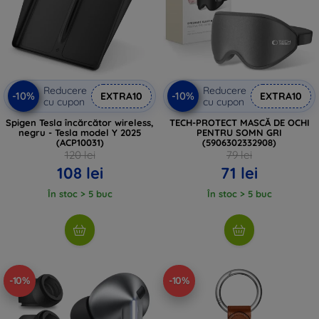
Reducere
Reducere
-10%
-10%
EXTRA10
EXTRA10
cu cupon
cu cupon
Spigen Tesla încărcător wireless,
TECH-PROTECT MASCĂ DE OCHI
negru - Tesla model Y 2025
PENTRU SOMN GRI
(ACP10031)
(5906302332908)
120 lei
79 lei
108 lei
71 lei
În stoc > 5 buc
În stoc > 5 buc
-10%
-10%