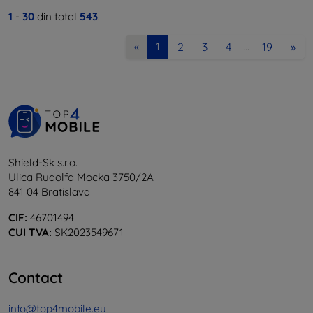
1
-
30
din total
543
.
2
3
4
19
»
«
1
…
Shield-Sk s.r.o.
Ulica Rudolfa Mocka 3750/2A
841 04 Bratislava
CIF:
46701494
CUI TVA:
SK2023549671
Contact
info@top4mobile.eu