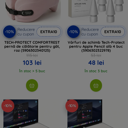
Reducere
Reducere
-10%
-10%
EXTRA10
EXTRA10
cu cupon
cu cupon
TECH-PROTECT COMFORTREST
Vârfuri de schimb Tech-Protect
pernă de călătorie pentru gât,
pentru Apple Pencil alb 4 buc
roz (5906302340125)
(5906302322978)
115 lei
53 lei
103 lei
48 lei
În stoc > 5 buc
În stoc 3 buc
-10%
-10%