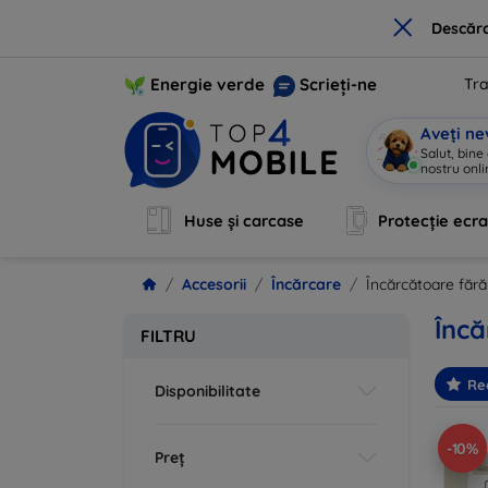
×
Descărc
Energie verde
Scrieți-ne
Tra
Aveți ne
Salut, bine
|
Huse și carcase
Protecție ecr
Accesorii
Încărcare
Încărcătoare fără 
Încă
FILTRU
Re
Disponibilitate
-10%
Preț