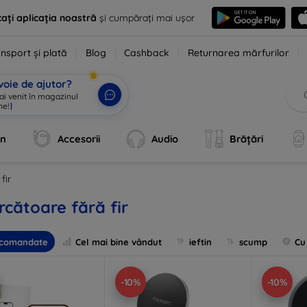
ați aplicația noastră
și cumpărați mai ușor
nsport și plată
Blog
Cashback
Returnarea mărfurilor
voie de ajutor?
 ai venit în magazinul
an
Accesorii
Audio
Brățări
fir
rcătoare fără fir
comandate
Cel mai bine vândut
ieftin
scump
Cu
-10%
-10%