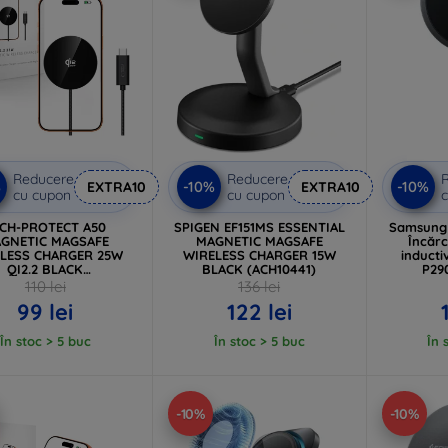
Reducere
Reducere
%
-10%
-10%
EXTRA10
EXTRA10
cu cupon
cu cupon
c
CH-PROTECT A50
SPIGEN EF151MS ESSENTIAL
Samsung
GNETIC MAGSAFE
MAGNETIC MAGSAFE
Încăr
LESS CHARGER 25W
WIRELESS CHARGER 15W
inducti
QI2.2 BLACK
BLACK (ACH10441)
P29
(5906302339396)
110 lei
136 lei
99 lei
122 lei
În stoc > 5 buc
În stoc > 5 buc
În 
-10%
-10%