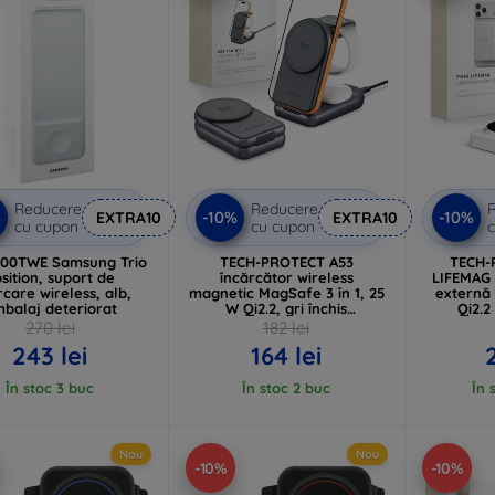
Reducere
Reducere
%
-10%
-10%
EXTRA10
EXTRA10
cu cupon
cu cupon
c
300TWE Samsung Trio
TECH-PROTECT A53
TECH-
sition, suport de
încărcător wireless
LIFEMAG 
rcare wireless, alb,
magnetic MagSafe 3 în 1, 25
externă
balaj deteriorat
W Qi2.2, gri închis
Qi2.2
(5906302323890)
(59
270 lei
182 lei
243 lei
164 lei
În stoc 3 buc
În stoc 2 buc
În 
Nou
Nou
-10%
-10%