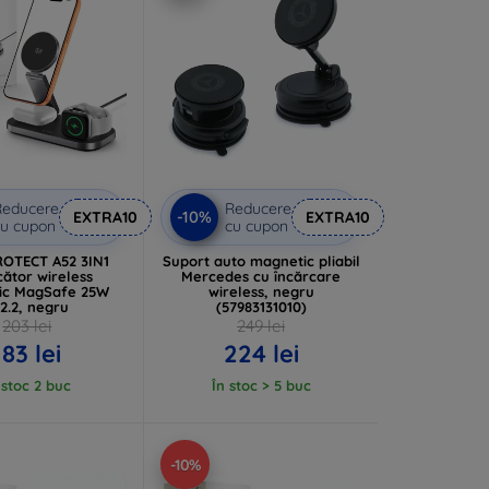
Reducere
Reducere
-10%
EXTRA10
EXTRA10
u cupon
cu cupon
OTECT A52 3IN1
Suport auto magnetic pliabil
cător wireless
Mercedes cu încărcare
ic MagSafe 25W
wireless, negru
2.2, negru
(57983131010)
203 lei
249 lei
183 lei
224 lei
 stoc 2 buc
În stoc > 5 buc
-10%