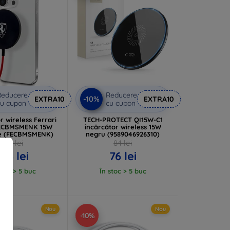
Reducere
Reducere
-10%
EXTRA10
EXTRA10
u cupon
cu cupon
r wireless Ferrari
TECH-PROTECT QI15W-C1
FECBMSMENK 15W
încărcător wireless 15W
e (FECBMSMENK)
negru (9589046926310)
151 lei
84 lei
136 lei
76 lei
stoc > 5 buc
În stoc > 5 buc
Nou
Nou
-10%