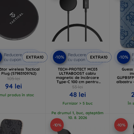
Reducere
Reducere
%
-10%
-10%
EXTRA10
EXTRA10
cu cupon
cu cupon
c
ător wireless Tactical
TECH-PROTECT MC03
Guess
 Plug (57983109762)
ULTRABOOST cablu
in
magnetic de încărcare
GUPB5F
105 lei
Type-C 100 cm pentru
albastru
94 lei
Samsung Galaxy Watch
Lo
53 lei
negru (5906302361403)
(GU
48 lei
2
imul produs în stoc
Furnizor > 5 buc
În 
Pe drumul 1, buc, așteptăm
10. 8. 2026
-10%
-10%