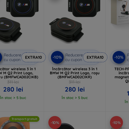
Reducere
Reducere
%
-10%
-10%
EXTRA10
EXTRA10
cu cupon
cu cupon
c
cător wireless 3 în 1
Încărcător wireless 3 în 1
TECH-PR
 M Q2 Print Logo,
BMW M Q2 Print Logo, roșu
încăr
tru (BMFWCAD02CIKB)
(BMFWCAD02CIKR)
magnet
Qi
311 lei
311 lei
280 lei
280 lei
În stoc > 5 buc
În stoc > 5 buc
În
Transport gratuit
-10%
-10%