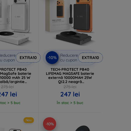
Reducere
Reducere
-10%
EXTRA10
EXTRA10
u cupon
cu cupon
PROTECT PB40
TECH-PROTECT PB40
MagSafe baterie
LIFEMAG MAGSAFE baterie
 10000 mAh 25 W
externă 10000MAH 25W
 albă/argintie
QI2.2 neagră
06302339372)
(5906302392926)
275 lei
275 lei
247 lei
247 lei
stoc > 5 buc
În stoc > 5 buc
Nou
-10%