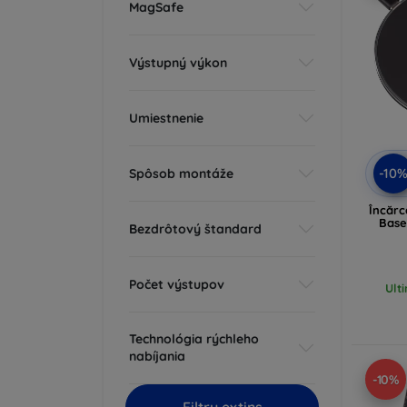
MagSafe
Výstupný výkon
Umiestnenie
-10
Spôsob montáže
Încărc
Base
Bezdrôtový štandard
Počet výstupov
Ult
Technológia rýchleho
nabíjania
-10%