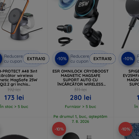
Reducere
Reducere
%
-10%
-10%
EXTRA10
EXTRA10
cu cupon
cu cupon
c
-PROTECT A48 3in1
ESR OMNILOCK CRYOBOOST
SPIG
cărcător wireless
MAGNETIC MAGSAFE
EV25MFA
netic MagSafe 25W
SUPORT AUTO CU
MAGN
Qi2.2 gri închis
ÎNCĂRCĂTOR WIRELESS
SUP
(5906302352531)
QI2.2 25W NEGRU
ÎNCĂRC
192 lei
311 lei
(4894240273036)
NEGR
173 lei
280 lei
În stoc > 5 buc
Furnizor > 5 buc
În
Pe drumul 1, buc, așteptăm
7. 8. 2026
-10%
-10%