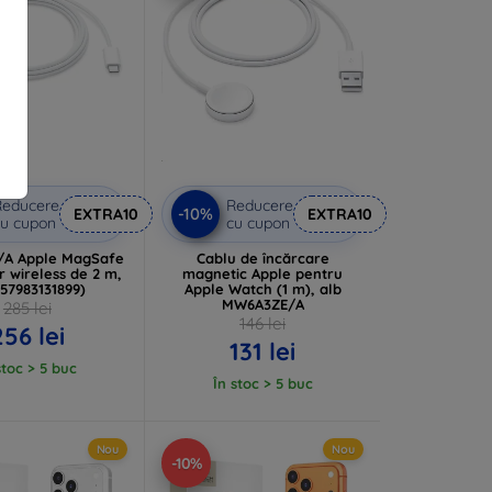
Reducere
Reducere
-10%
EXTRA10
EXTRA10
u cupon
cu cupon
A Apple MagSafe
Cablu de încărcare
r wireless de 2 m,
magnetic Apple pentru
(57983131899)
Apple Watch (1 m), alb
MW6A3ZE/A
285 lei
146 lei
256 lei
131 lei
stoc > 5 buc
În stoc > 5 buc
Nou
Nou
-10%