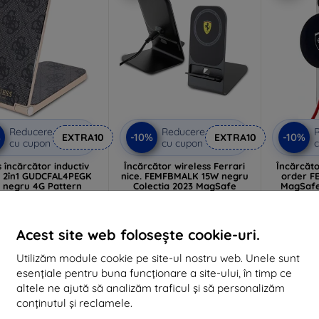
Reducere
Reducere
%
-10%
-10%
EXTRA10
EXTRA10
cu cupon
cu cupon
c
 încărcător inductiv
Încărcător wireless Ferrari
Încărcăto
il 2în1 GUDCFAL4PEGK
nice. FEMFBMALK 15W negru
order 
 negru 4G Pattern
Colectia 2023 MagSafe
MagSaf
fe (GUDCFAL4PEGK)
(FEMFBMALK)
306 lei
198 lei
275 lei
178 lei
Acest site web folosește cookie-uri.
În 
În stoc > 5 buc
În stoc > 5 buc
Utilizăm module cookie pe site-ul nostru web. Unele sunt
esențiale pentru buna funcționare a site-ului, în timp ce
altele ne ajută să analizăm traficul și să personalizăm
Nou
Nou
-10%
-10%
conținutul și reclamele.