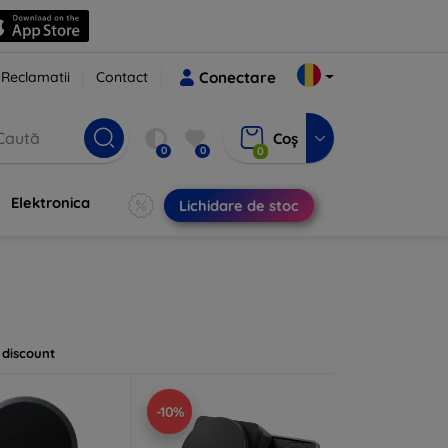
Reclamatii
Contact
Conectare
Coș
0
0
0
Elektronica
Lichidare de stoc
 discount
-10%