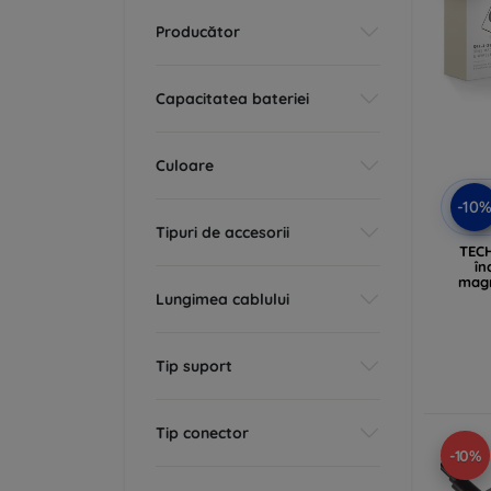
Producător
Capacitatea bateriei
Culoare
-10
Tipuri de accesorii
TECH
în
mag
Lungimea cablului
Tip suport
Tip conector
-10%