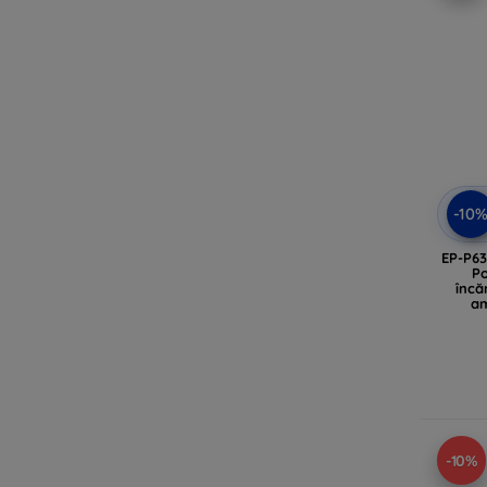
-10
EP-P6
Po
încă
am
-10%