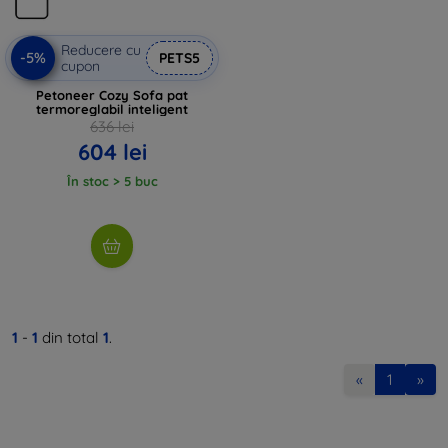
Reducere cu
-5%
PETS5
cupon
Petoneer Cozy Sofa pat
termoreglabil inteligent
636 lei
604 lei
În stoc > 5 buc
1
-
1
din total
1
.
«
1
»