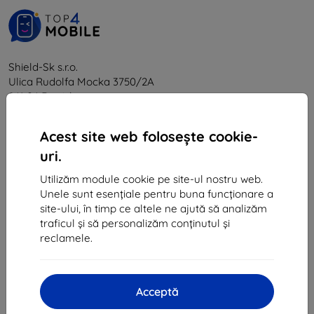
Shield-Sk s.r.o.
Ulica Rudolfa Mocka 3750/2A
841 04 Bratislava
CIF:
46701494
Acest site web folosește cookie-
CUI TVA:
SK2023549671
uri.
Utilizăm module cookie pe site-ul nostru web.
Contact
Unele sunt esențiale pentru buna funcționare a
site-ului, în timp ce altele ne ajută să analizăm
info@top4mobile.eu
traficul și să personalizăm conținutul și
reclamele.
Scrieți-ne
De luni până vineri:
Online
8:00 - 16:00
Acceptă
Sâmbătă și duminică: