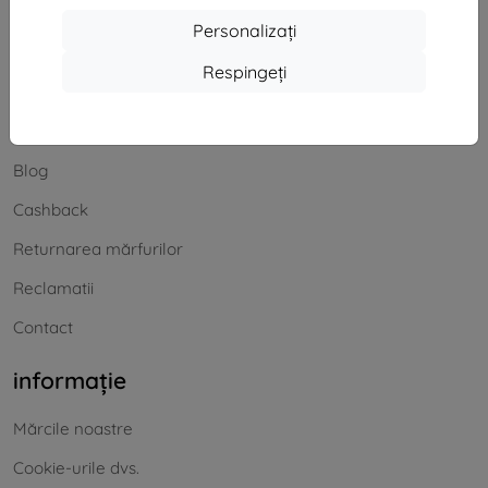
Offline
Personalizați
Respingeți
Cumpărături
Transport și plată
Blog
Cashback
Returnarea mărfurilor
Reclamatii
Contact
informație
Mărcile noastre
Cookie-urile dvs.