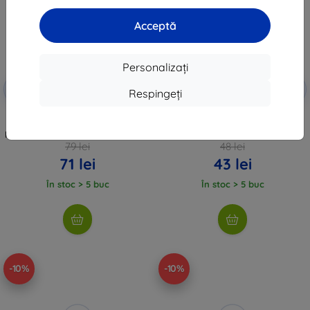
Acceptă
Personalizați
Reducere
Reducere
-10%
-10%
EXTRA10
EXTRA10
Respingeți
cu cupon
cu cupon
Cablu de încărcare Tactical USB
Cablu Tactical Smooth Thread
pentru Amazfit GTR3/GTR3
USB-A/Lightning 0,3 m alb
PRO/GTS3/T-Rex 2 (57983107334)
(57983104157)
79 lei
48 lei
71 lei
43 lei
În stoc > 5 buc
În stoc > 5 buc
-10%
-10%