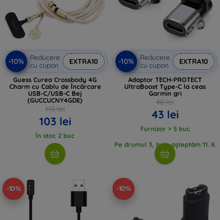
Reducere
Reducere
-10%
-10%
EXTRA10
EXTRA10
cu cupon
cu cupon
Guess Curea Crossbody 4G
Adaptor TECH-PROTECT
Charm cu Cablu de Încărcare
UltraBoost Type-C la ceas
USB-C/USB-C Bej
Garmin gri
(GUCCUCNY4GDE)
48 lei
115 lei
43 lei
103 lei
Furnizor > 5 buc
În stoc 2 buc
Pe drumul 3, buc, așteptăm 11. 8.
2026
-10%
-10%