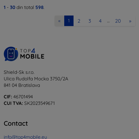
1
-
30
din total
598
.
2
3
4
20
»
«
1
…
Shield-Sk s.r.o.
Ulica Rudolfa Mocka 3750/2A
841 04 Bratislava
CIF:
46701494
CUI TVA:
SK2023549671
Contact
info@top4mobile.eu