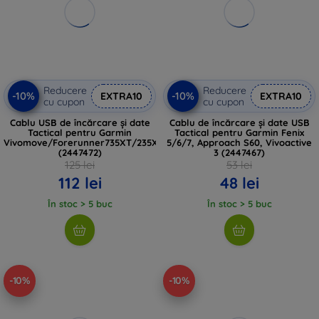
Reducere
Reducere
-10%
-10%
EXTRA10
EXTRA10
cu cupon
cu cupon
Cablu USB de încărcare și date
Cablu de încărcare și date USB
Tactical pentru Garmin
Tactical pentru Garmin Fenix
Vivomove/Forerunner735XT/235XT/230/630
5/6/7, Approach S60, Vivoactive
(2447472)
3 (2447467)
125 lei
53 lei
112 lei
48 lei
În stoc > 5 buc
În stoc > 5 buc
-10%
-10%