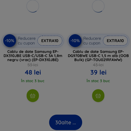
Reducere
Reducere
-10%
-10%
EXTRA10
EXTRA10
cu cupon
cu cupon
Cablu de date Samsung EP-
Cablu de date Samsung EP-
DX310JBE USB-C/USB-C 3A 1,8m
DG970BWE USB-C 1,5 m alb (OOB
negru (vrac) (EP-DX310JBE)
Bulk) (GP-TOU021RFAWW)
53 lei
43 lei
48 lei
39 lei
În stoc 3 buc
În stoc 3 buc
30
alte ...