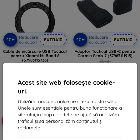
Reducere
Reducere
-10%
-10%
EXTRA10
EXTRA10
cu cupon
cu cupon
Cablu de încărcare USB Tactical
Adaptor Tactical USB-C pentru
pentru Xiaomi Mi Band 8
Garmin Fenix 7 (57983111915)
(57983115736)
58 lei
74 lei
52 lei
67 lei
În stoc > 5 buc
Acest site web folosește cookie-
În stoc > 5 buc
uri.
Utilizăm module cookie pe site-ul nostru web.
Unele sunt esențiale pentru buna funcționare a
site-ului, în timp ce altele ne ajută să analizăm
-10%
-10%
traficul și să personalizăm conținutul și
reclamele.