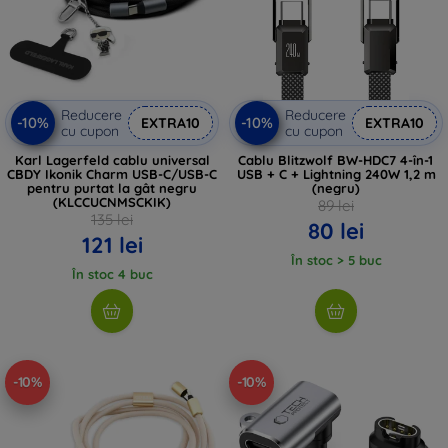
Reducere
Reducere
-10%
-10%
EXTRA10
EXTRA10
cu cupon
cu cupon
Karl Lagerfeld cablu universal
Cablu Blitzwolf BW-HDC7 4-în-1
CBDY Ikonik Charm USB-C/USB-C
USB + C + Lightning 240W 1,2 m
pentru purtat la gât negru
(negru)
(KLCCUCNMSCKIK)
89 lei
135 lei
80 lei
121 lei
În stoc > 5 buc
În stoc 4 buc
-10%
-10%