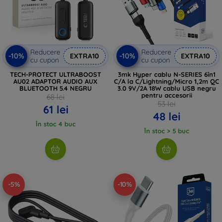
Reducere
Reducere
-10%
-10%
EXTRA10
EXTRA10
cu cupon
cu cupon
TECH-PROTECT ULTRABOOST
3mk Hyper cablu N-SERIES 6în1
AU02 ADAPTOR AUDIO AUX
C/A la C/Lightning/Micro 1,2m QC
BLUETOOTH 5.4 NEGRU
3.0 9V/2A 18W cablu USB negru
pentru accesorii
68 lei
53 lei
61 lei
48 lei
În stoc 4 buc
În stoc > 5 buc
-5%
-10%