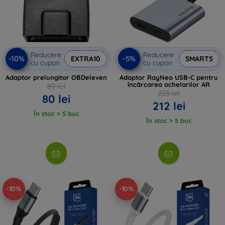
Reducere
Reducere
-10%
-5%
EXTRA10
SMART5
cu cupon
cu cupon
Adaptor prelungitor OBDeleven
Adaptor RayNeo USB-C pentru
încărcarea ochelarilor AR
89 lei
223 lei
80 lei
212 lei
În stoc > 5 buc
În stoc > 5 buc
-10%
-10%