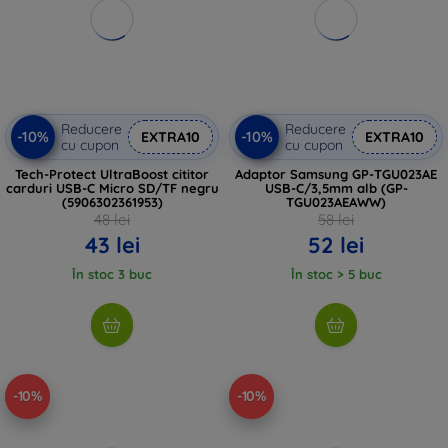
Reducere
Reducere
-10%
-10%
EXTRA10
EXTRA10
cu cupon
cu cupon
Tech-Protect UltraBoost cititor
Adaptor Samsung GP-TGU023AE
carduri USB-C Micro SD/TF negru
USB-C/3,5mm alb (GP-
(5906302361953)
TGU023AEAWW)
48 lei
58 lei
43 lei
52 lei
În stoc 3 buc
În stoc > 5 buc
-10%
-10%