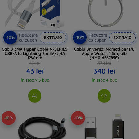
Reducere
Reducere
-10%
-10%
EXTRA10
EXTRA10
cu cupon
cu cupon
Cablu 3MK Hyper Cable N-SERIES
Cablu universal Nomad pentru
USB-A la Lightning 2m 5V/2,4A
Apple Watch, 1,5m, alb
12W alb
(NM014667858)
48 lei
378 lei
43 lei
340 lei
În stoc > 5 buc
În stoc 4 buc
-10%
-10%