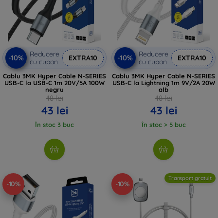
Reducere
Reducere
-10%
-10%
EXTRA10
EXTRA10
cu cupon
cu cupon
Cablu 3MK Hyper Cable N-SERIES
Cablu 3MK Hyper Cable N-SERIES
USB-C la USB-C 1m 20V/5A 100W
USB-C la Lightning 1m 9V/2A 20W
negru
alb
48 lei
48 lei
43 lei
43 lei
În stoc 3 buc
În stoc > 5 buc
Transport gratuit
-10%
-10%