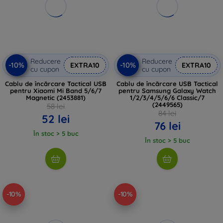
Reducere
Reducere
-10%
-10%
EXTRA10
EXTRA10
cu cupon
cu cupon
Cablu de încărcare Tactical USB
Cablu de încărcare USB Tactical
pentru Xiaomi Mi Band 5/6/7
pentru Samsung Galaxy Watch
Magnetic (2453881)
1/2/3/4/5/6/6 Classic/7
(2449565)
58 lei
84 lei
52 lei
76 lei
În stoc > 5 buc
În stoc > 5 buc
-10%
-10%