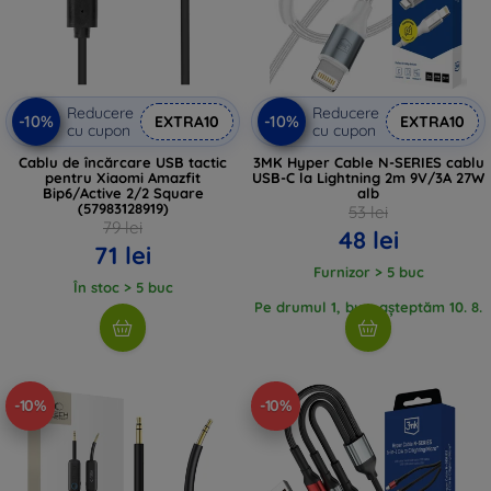
Reducere
Reducere
-10%
-10%
EXTRA10
EXTRA10
cu cupon
cu cupon
Cablu de încărcare USB tactic
3MK Hyper Cable N-SERIES cablu
pentru Xiaomi Amazfit
USB-C la Lightning 2m 9V/3A 27W
Bip6/Active 2/2 Square
alb
(57983128919)
53 lei
79 lei
48 lei
71 lei
Furnizor > 5 buc
În stoc > 5 buc
Pe drumul 1, buc, așteptăm 10. 8.
2026
-10%
-10%