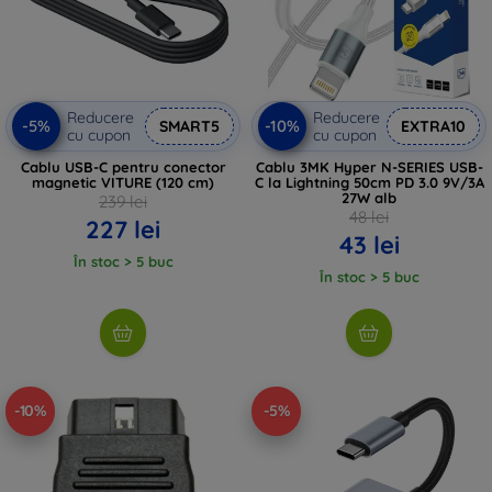
Reducere
Reducere
-5%
-10%
SMART5
EXTRA10
cu cupon
cu cupon
Cablu USB-C pentru conector
Cablu 3MK Hyper N-SERIES USB-
magnetic VITURE (120 cm)
C la Lightning 50cm PD 3.0 9V/3A
27W alb
239 lei
48 lei
227 lei
43 lei
În stoc > 5 buc
În stoc > 5 buc
-10%
-5%