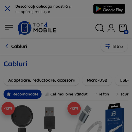
×
Descărcați aplicația noastră
și
cumpărați mai ușor
0
Cabluri
filtru
Cabluri
Adaptoare, reductoare, accesorii
Micro-USB
USB-C
Recomandate
Cel mai bine vândut
ieftin
scum
-10%
-10%