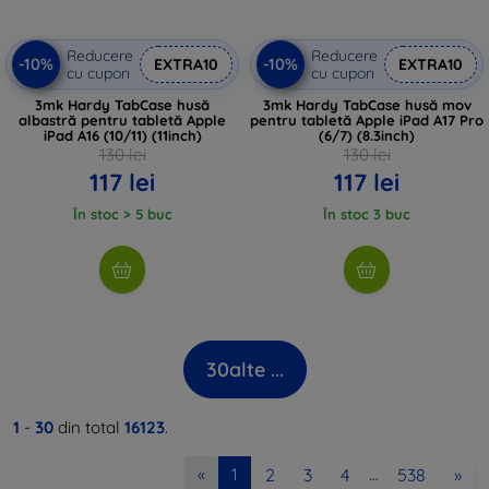
Reducere
Reducere
-10%
-10%
EXTRA10
EXTRA10
cu cupon
cu cupon
3mk Hardy TabCase husă
3mk Hardy TabCase husă mov
albastră pentru tabletă Apple
pentru tabletă Apple iPad A17 Pro
iPad A16 (10/11) (11inch)
(6/7) (8.3inch)
130 lei
130 lei
117 lei
117 lei
În stoc > 5 buc
În stoc 3 buc
30
alte ...
1
-
30
din total
16123
.
2
3
4
538
»
«
1
…