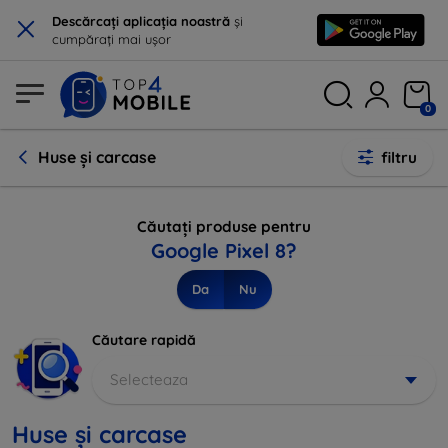
×
Descărcați aplicația noastră
și
cumpărați mai ușor
0
Huse și carcase
filtru
Căutați produse pentru
Google Pixel 8?
Da
Nu
Căutare rapidă
Selecteaza
Huse și carcase