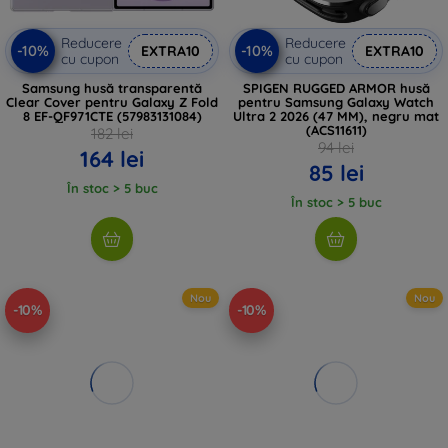
Reducere
Reducere
-10%
-10%
EXTRA10
EXTRA10
cu cupon
cu cupon
Samsung husă transparentă
SPIGEN RUGGED ARMOR husă
Clear Cover pentru Galaxy Z Fold
pentru Samsung Galaxy Watch
8 EF-QF971CTE (57983131084)
Ultra 2 2026 (47 MM), negru mat
(ACS11611)
182 lei
94 lei
164 lei
85 lei
În stoc > 5 buc
În stoc > 5 buc
Nou
Nou
-10%
-10%