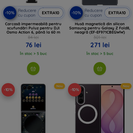
Reducere
Reducere
-10%
-10%
EXTRA10
EXTRA10
cu cupon
cu cupon
Carcasă impermeabilă pentru
Husă magnetică din silicon
scufundări Puluz pentru DJI
Samsung pentru Galaxy Z Fold8,
Osmo Action 6, până la 60 m
neagră (EF-EF971CBEGWW)
84 lei
301 lei
76 lei
271 lei
În stoc > 5 buc
În stoc > 5 buc
Nou
Nou
-10%
-10%