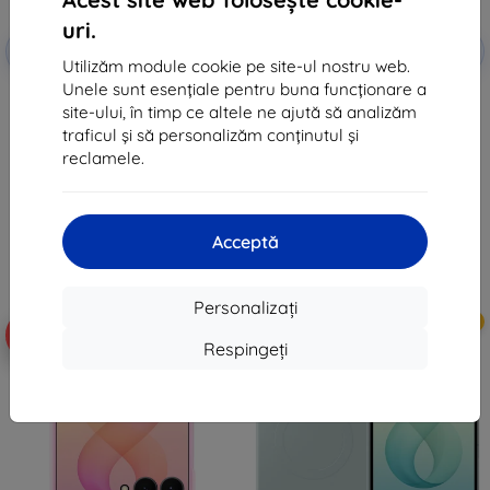
uri.
Reducere
Reducere
-10%
-10%
EXTRA10
EXTRA10
cu cupon
cu cupon
Utilizăm module cookie pe site-ul nostru web.
Unele sunt esențiale pentru buna funcționare a
Husă Samsung Carbon Standing
Husă Samsung Carbon Standing
pentru Galaxy Z Fold8 Ultra
pentru Galaxy Z Fold8 neagră
site-ului, în timp ce altele ne ajută să analizăm
neagră (EF-XF976SBEGWW)
(EF-XF971SBEGWW)
traficul și să personalizăm conținutul și
368 lei
368 lei
reclamele.
331 lei
331 lei
În stoc > 5 buc
În stoc > 5 buc
Acceptă
Personalizați
Nou
Nou
-10%
-10%
Respingeți