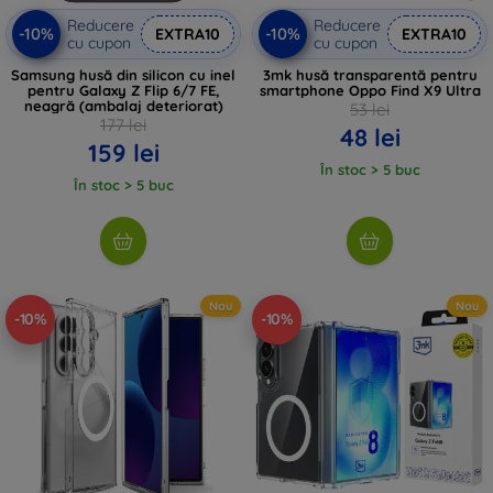
Reducere
Reducere
-10%
-10%
EXTRA10
EXTRA10
cu cupon
cu cupon
Samsung husă din silicon cu inel
3mk husă transparentă pentru
pentru Galaxy Z Flip 6/7 FE,
smartphone Oppo Find X9 Ultra
neagră (ambalaj deteriorat)
53 lei
177 lei
48 lei
159 lei
În stoc > 5 buc
În stoc > 5 buc
Nou
Nou
-10%
-10%