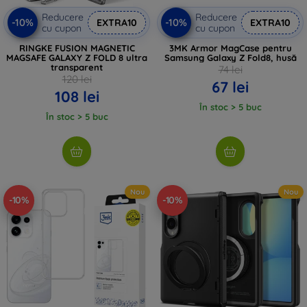
Reducere
Reducere
-10%
-10%
EXTRA10
EXTRA10
cu cupon
cu cupon
RINGKE FUSION MAGNETIC
3MK Armor MagCase pentru
MAGSAFE GALAXY Z FOLD 8 ultra
Samsung Galaxy Z Fold8, husă
transparent
74 lei
120 lei
67 lei
108 lei
În stoc > 5 buc
În stoc > 5 buc
Nou
Nou
-10%
-10%