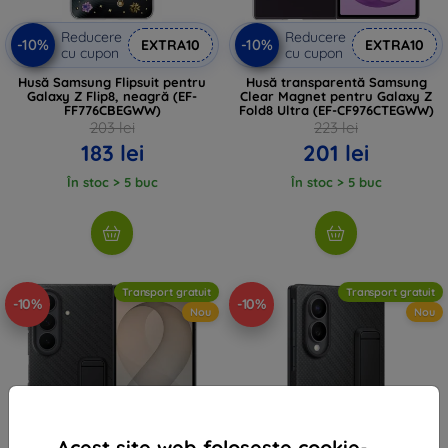
Reducere
Reducere
-10%
-10%
EXTRA10
EXTRA10
cu cupon
cu cupon
Husă Samsung Flipsuit pentru
Husă transparentă Samsung
Galaxy Z Flip8, neagră (EF-
Clear Magnet pentru Galaxy Z
FF776CBEGWW)
Fold8 Ultra (EF-CF976CTEGWW)
203 lei
223 lei
183 lei
201 lei
În stoc > 5 buc
În stoc > 5 buc
Transport gratuit
Transport gratuit
-10%
-10%
Nou
Nou
Acest site web folosește cookie-