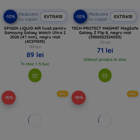
Reducere
Reducere
-10%
-10%
EXTRA10
EXTRA10
cu cupon
cu cupon
SPIGEN LIQUID AIR husă pentru
TECH-PROTECT MAGMAT MagSafe
Samsung Galaxy Watch Ultra 2
Galaxy Z Flip 8, negru mat
2026 (47 mm), negru mat
(5906302324033)
(ACS11610)
79 lei
99 lei
71 lei
89 lei
Ultimul produs în stoc
În stoc > 5 buc
Nou
Nou
-10%
-10%