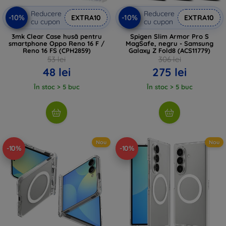
Reducere
Reducere
-10%
-10%
EXTRA10
EXTRA10
cu cupon
cu cupon
3mk Clear Case husă pentru
Spigen Slim Armor Pro S
smartphone Oppo Reno 16 F /
MagSafe, negru - Samsung
Reno 16 FS (CPH2859)
Galaxy Z Fold8 (ACS11779)
53 lei
306 lei
48 lei
275 lei
În stoc > 5 buc
În stoc > 5 buc
Nou
Nou
-10%
-10%