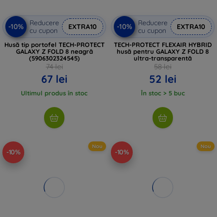
Reducere
Reducere
-10%
-10%
EXTRA10
EXTRA10
cu cupon
cu cupon
Husă tip portofel TECH-PROTECT
TECH-PROTECT FLEXAIR HYBRID
GALAXY Z FOLD 8 neagră
husă pentru GALAXY Z FOLD 8
(5906302324545)
ultra-transparentă
74 lei
58 lei
67 lei
52 lei
Ultimul produs în stoc
În stoc > 5 buc
Nou
Nou
-10%
-10%