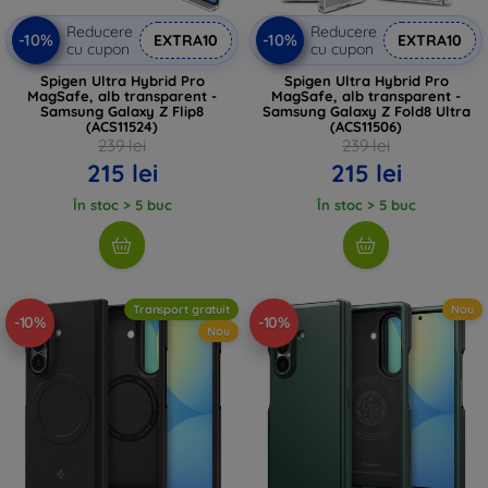
Reducere
Reducere
-10%
-10%
EXTRA10
EXTRA10
cu cupon
cu cupon
Spigen Ultra Hybrid Pro
Spigen Ultra Hybrid Pro
MagSafe, alb transparent -
MagSafe, alb transparent -
Samsung Galaxy Z Flip8
Samsung Galaxy Z Fold8 Ultra
(ACS11524)
(ACS11506)
239 lei
239 lei
215 lei
215 lei
În stoc > 5 buc
În stoc > 5 buc
Transport gratuit
Nou
-10%
-10%
Nou