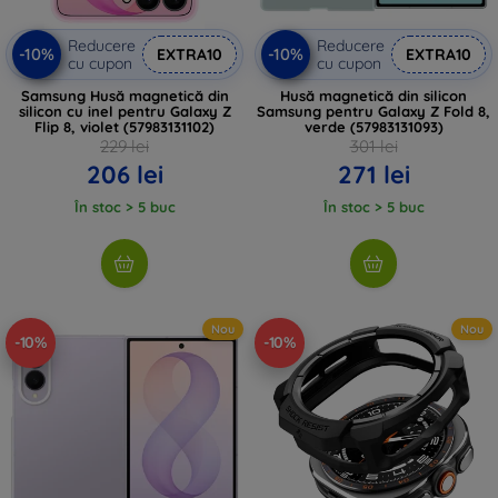
Reducere
Reducere
-10%
-10%
EXTRA10
EXTRA10
cu cupon
cu cupon
Samsung Husă magnetică din
Husă magnetică din silicon
silicon cu inel pentru Galaxy Z
Samsung pentru Galaxy Z Fold 8,
Flip 8, violet (57983131102)
verde (57983131093)
229 lei
301 lei
206 lei
271 lei
În stoc > 5 buc
În stoc > 5 buc
Nou
Nou
-10%
-10%