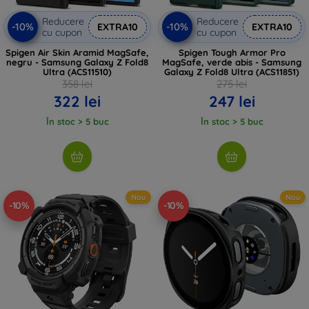
Reducere
Reducere
-10%
-10%
EXTRA10
EXTRA10
cu cupon
cu cupon
Spigen Air Skin Aramid MagSafe,
Spigen Tough Armor Pro
negru - Samsung Galaxy Z Fold8
MagSafe, verde abis - Samsung
Ultra (ACS11510)
Galaxy Z Fold8 Ultra (ACS11851)
358 lei
275 lei
322 lei
247 lei
În stoc > 5 buc
În stoc > 5 buc
Nou
Nou
-10%
-10%