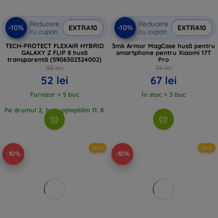
Reducere
Reducere
-10%
-10%
EXTRA10
EXTRA10
cu cupon
cu cupon
TECH-PROTECT FLEXAIR HYBRID
3mk Armor MagCase husă pentru
GALAXY Z FLIP 8 husă
smartphone pentru Xiaomi 17T
transparentă (5906302324002)
Pro
58 lei
74 lei
52 lei
67 lei
Furnizor > 5 buc
În stoc > 5 buc
Pe drumul 2, buc, așteptăm 11. 8.
2026
Nou
Nou
-10%
-10%