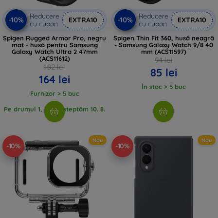
Reducere
Reducere
-10%
-10%
EXTRA10
EXTRA10
cu cupon
cu cupon
Spigen Rugged Armor Pro, negru
Spigen Thin Fit 360, husă neagră
mat - husă pentru Samsung
- Samsung Galaxy Watch 9/8 40
Galaxy Watch Ultra 2 47mm
mm (ACS11597)
(ACS11612)
94 lei
182 lei
85 lei
164 lei
În stoc > 5 buc
Furnizor > 5 buc
Pe drumul 1, buc, așteptăm 10. 8.
2026
Nou
Nou
-10%
-10%