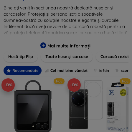
Bine ați venit în secțiunea noastră dedicată huselor și
carcaselor! Protejați și personalizați dispozitivele
dumneavoastră cu soluțiile noastre elegante și durabile.
Indiferent dacă aveți nevoie de o carcasă robustă pentru a
vă proteja telefonul împotriva șocurilor sau de o husă stilată
pentru un aspect sofisticat, avem produse care să
îndeplinească toate cerințele dvs. Descoperiți varietatea
Mai multe informații
noastră de opțiuni în culori vibrante, materiale de calitate și
Husă tip Flip
Toate huse și carcase
Carcasă reziste
designuri inovatoare menite să ofere nu doar protecție, ci și
un plus de personalitate dispozitivelor dumneavoastră.
Recomandate
Cel mai bine vândut
ieftin
scum
Nou
Nou
-10%
-10%