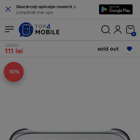
×
Descărcați aplicația noastră
și
cumpărați mai ușor
0
123 lei
sold out
111 lei
-10%