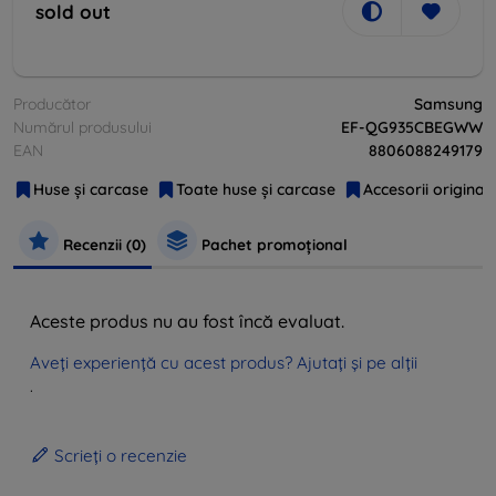
sold out
Producător
Samsung
Numărul produsului
EF-QG935CBEGWW
EAN
8806088249179
Huse și carcase
Toate huse și carcase
Accesorii original
Recenzii (0)
Pachet promoțional
Aceste produs nu au fost încă evaluat.
Aveți experiență cu acest produs? Ajutați și pe alții
.
Scrieți o recenzie