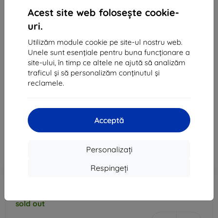
Acest site web folosește cookie-
uri.
Utilizăm module cookie pe site-ul nostru web.
Unele sunt esențiale pentru buna funcționare a
site-ului, în timp ce altele ne ajută să analizăm
Huse SAMSUNG PUZDRO CLEAR COVER PRE
traficul și să personalizăm conținutul și
GALAXY S7 EDGE (EF-QG935CBEGWW), BLACK
reclamele.
Potrivit pentru:
Samsung Galaxy S7 Edge
123 lei
Acceptă
111 lei
Preț fără DPH
91 lei
Personalizați
Respingeți
-10%
Reducere cu cupon
EXTRA10
Adaugă în coș
sold out