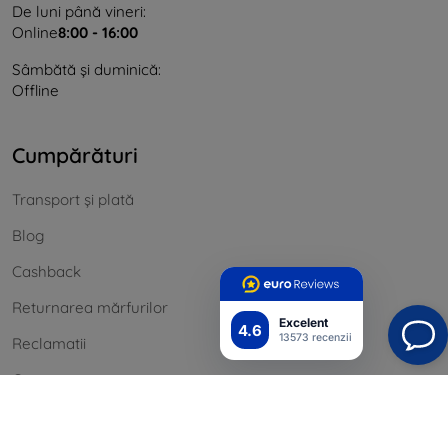
De luni până vineri:
Online
8:00 - 16:00
Sâmbătă și duminică:
Offline
Cumpărături
Transport și plată
Blog
Cashback
Returnarea mărfurilor
Excelent
4.6
13573 recenzii
Reclamatii
Contact
informație