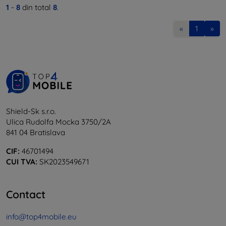
1
-
8
din total
8
.
«
1
»
Shield-Sk s.r.o.
Ulica Rudolfa Mocka 3750/2A
841 04 Bratislava
CIF:
46701494
CUI TVA:
SK2023549671
Contact
info@top4mobile.eu