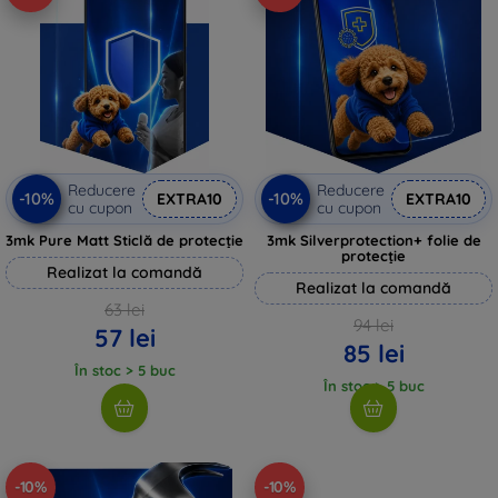
Reducere
Reducere
-10%
-10%
EXTRA10
EXTRA10
cu cupon
cu cupon
3mk Pure Matt Sticlă de protecție
3mk Silverprotection+ folie de
protecție
Realizat la comandă
Realizat la comandă
63 lei
94 lei
57 lei
85 lei
În stoc > 5 buc
În stoc > 5 buc
-10%
-10%