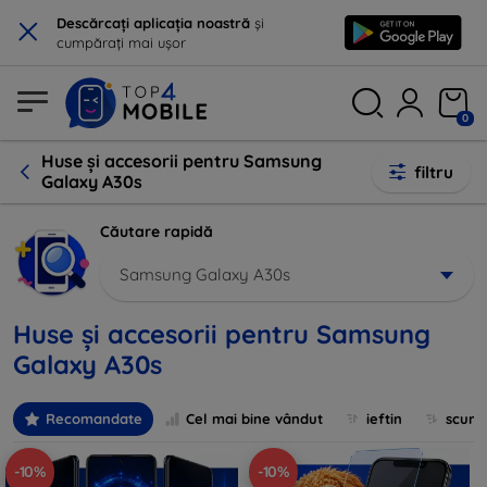
×
Descărcați aplicația noastră
și
cumpărați mai ușor
0
Huse și accesorii pentru Samsung
filtru
Galaxy A30s
Căutare rapidă
Samsung Galaxy A30s
Huse și accesorii pentru Samsung
Galaxy A30s
Recomandate
Cel mai bine vândut
ieftin
scum
-10%
-10%