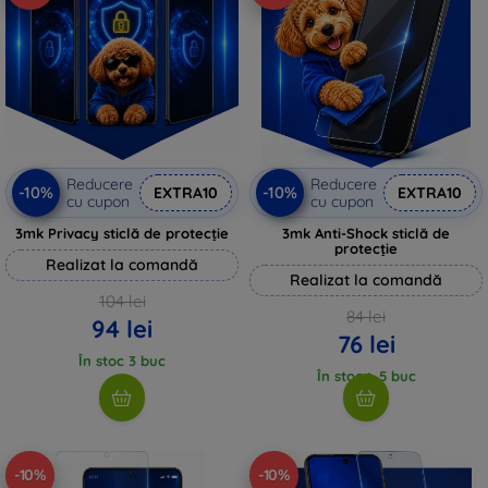
Reducere
Reducere
-10%
-10%
EXTRA10
EXTRA10
cu cupon
cu cupon
3mk Privacy sticlă de protecție
3mk Anti-Shock sticlă de
protecție
Realizat la comandă
Realizat la comandă
104 lei
84 lei
94 lei
76 lei
În stoc 3 buc
În stoc > 5 buc
-10%
-10%