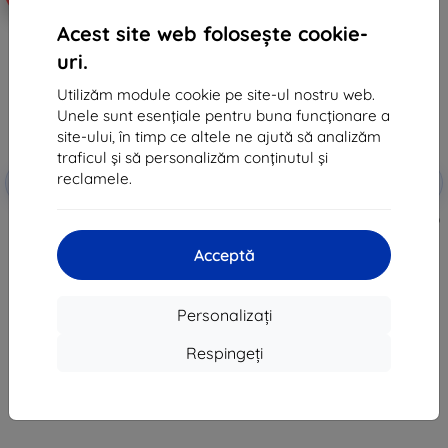
Acest site web folosește cookie-
uri.
Utilizăm module cookie pe site-ul nostru web.
Unele sunt esențiale pentru buna funcționare a
site-ului, în timp ce altele ne ajută să analizăm
traficul și să personalizăm conținutul și
Reducere
Reducere
reclamele.
-10%
-10%
EXTRA10
EXTRA10
cu cupon
cu cupon
Sticlă de protecție hibridă 3mk
Beline Case Candy Samsung A50
Lens Protection pentru camera
transparent A30s A307
Samsung Galaxy A30s
42 lei
Acceptă
48 lei
38 lei
43 lei
În stoc > 5 buc
Personalizați
În stoc > 5 buc
Respingeți