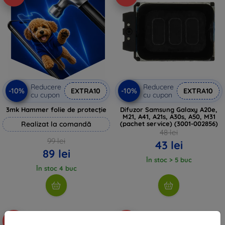
Reducere
Reducere
-10%
-10%
EXTRA10
EXTRA10
cu cupon
cu cupon
3mk Hammer folie de protecție
Difuzor Samsung Galaxy A20e,
M21, A41, A21s, A30s, A50, M31
Realizat la comandă
(pachet service) (3001-002856)
48 lei
99 lei
43 lei
89 lei
În stoc > 5 buc
În stoc 4 buc
-10%
-10%