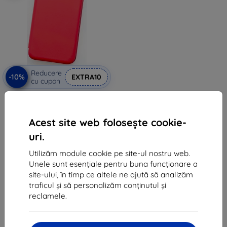
Reducere
-10%
EXTRA10
cu cupon
Husă flip magnetică Beline roșie
pentru Huawei Y6s 2019
43 lei
Acest site web folosește cookie-
39 lei
uri.
În stoc 1 buc
Utilizăm module cookie pe site-ul nostru web.
Unele sunt esențiale pentru buna funcționare a
site-ului, în timp ce altele ne ajută să analizăm
traficul și să personalizăm conținutul și
reclamele.
1
-
5
din total
5
.