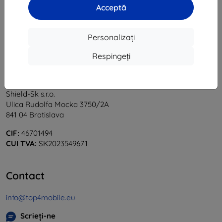
Acceptă
«
1
»
Personalizați
Respingeți
Shield-Sk s.r.o.
Ulica Rudolfa Mocka 3750/2A
841 04 Bratislava
CIF:
46701494
CUI TVA:
SK2023549671
Contact
info@top4mobile.eu
Scrieți-ne