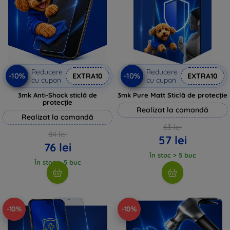
Reducere
Reducere
-10%
-10%
EXTRA10
EXTRA10
cu cupon
cu cupon
3mk Anti-Shock sticlă de
3mk Pure Matt Sticlă de protecție
protecție
Realizat la comandă
Realizat la comandă
63 lei
84 lei
57 lei
76 lei
În stoc > 5 buc
În stoc > 5 buc
-10%
-10%