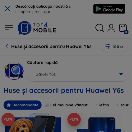
×
Descărcați aplicația noastră
și
cumpărați mai ușor
0
Huse și accesorii pentru Huawei Y6s
filtru
Căutare rapidă
Huawei Y6s
Huse și accesorii pentru Huawei Y6s
Recomandate
Cel mai bine vândut
ieftin
scum
-10%
-10%