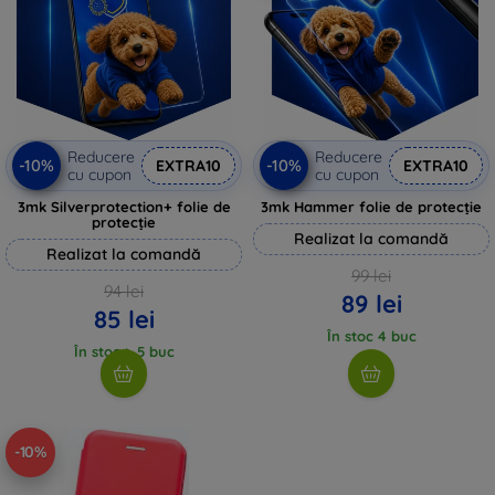
Reducere
Reducere
-10%
-10%
EXTRA10
EXTRA10
cu cupon
cu cupon
3mk Silverprotection+ folie de
3mk Hammer folie de protecție
protecție
Realizat la comandă
Realizat la comandă
99 lei
94 lei
89 lei
85 lei
În stoc 4 buc
În stoc > 5 buc
-10%