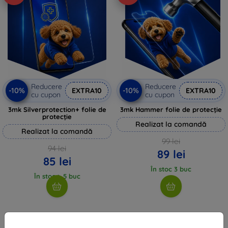
Reducere
Reducere
-10%
-10%
EXTRA10
EXTRA10
cu cupon
cu cupon
3mk Silverprotection+ folie de
3mk Hammer folie de protecție
protecție
Realizat la comandă
Realizat la comandă
99 lei
94 lei
89 lei
85 lei
În stoc 3 buc
În stoc > 5 buc