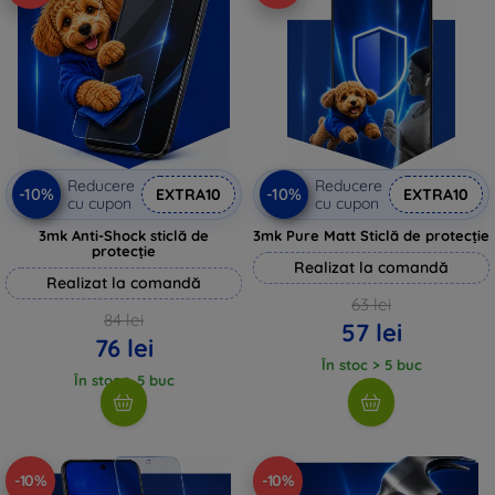
Reducere
Reducere
-10%
-10%
EXTRA10
EXTRA10
cu cupon
cu cupon
3mk Anti-Shock sticlă de
3mk Pure Matt Sticlă de protecție
protecție
Realizat la comandă
Realizat la comandă
63 lei
84 lei
57 lei
76 lei
În stoc > 5 buc
În stoc > 5 buc
-10%
-10%