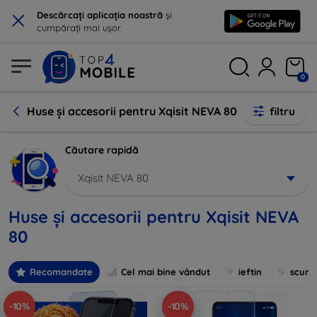
×
Descărcați aplicația noastră
și
cumpărați mai ușor
0
Huse și accesorii pentru Xqisit NEVA 80
filtru
Căutare rapidă
Xqisit NEVA 80
Huse și accesorii pentru Xqisit NEVA
80
Recomandate
Cel mai bine vândut
ieftin
scum
-10%
-10%