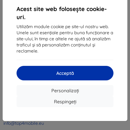
1
-
4
din total
4
.
Acest site web folosește cookie-
«
1
»
uri.
Utilizăm module cookie pe site-ul nostru web.
Unele sunt esențiale pentru buna funcționare a
site-ului, în timp ce altele ne ajută să analizăm
traficul și să personalizăm conținutul și
reclamele.
Shield-Sk s.r.o.
Ulica Rudolfa Mocka 3750/2A
Acceptă
841 04 Bratislava
CIF:
46701494
Personalizați
CUI TVA:
SK2023549671
Respingeți
Contact
info@top4mobile.eu