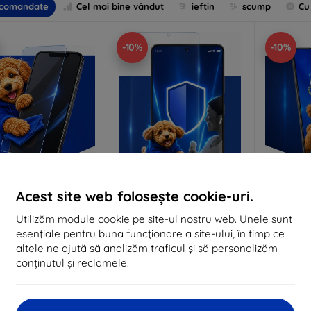
comandate
Cel mai bine vândut
ieftin
scump
Cu
-10%
-10%
Acest site web folosește cookie-uri.
Reducere
Reducere
%
-10%
-10%
EXTRA10
EXTRA10
cu cupon
cu cupon
c
Utilizăm module cookie pe site-ul nostru web. Unele sunt
Anti-Shock sticlă de
3mk Pure Matt Sticlă de
3mk Silve
esențiale pentru buna funcționare a site-ului, în timp ce
protecție
protecție
de
altele ne ajută să analizăm traficul și să personalizăm
lizat la comandă
Realizat la comandă
Realiz
conținutul și reclamele.
84 lei
63 lei
76 lei
57 lei