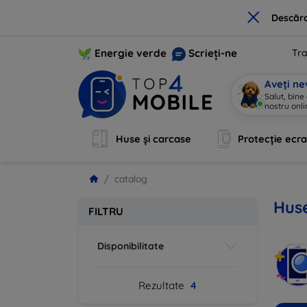
×
Descărc
Energie verde
Scrieți-ne
Tra
Aveți ne
Salut, bine
nostru onli
Huse și carcase
Protecție ecr
catalog
Huse
FILTRU
Disponibilitate
Rezultate
4