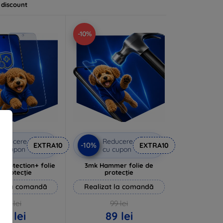
 discount
-10%
Reducere
Reducere
-10%
EXTRA10
EXTRA10
u cupon
cu cupon
rprotection+ folie
3mk Hammer folie de
 protecție
protecție
at la comandă
Realizat la comandă
94 lei
99 lei
85 lei
89 lei