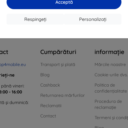
Acceptă
În stoc > 5 buc
În stoc > 5 buc
În 
Respingeți
Personalizați
n total
4
.
act
Cumpărături
informație
op4mobile.eu
Transport și plată
Mărcile noastre
Blog
Cookie-urile dvs.
rieți-ne
Cashback
Politica de
 până vineri:
confidențialitate
8:00 - 16:00
Returnarea mărfurilor
Procedura de
ă și duminică:
Reclamatii
reclamație
Contact
Termeni și condiț
Blog