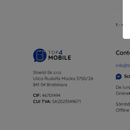
1
-
4
di
Cont
info@t
Shield-Sk s.r.o.
Sc
Ulica Rudolfa Mocka 3750/2A
841 04 Bratislava
De luni
Online
CIF:
46701494
CUI TVA:
SK2023549671
Sâmbăt
Offline