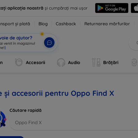
ați aplicația noastră
și cumpărați mai ușor
nsport și plată
Blog
Cashback
Returnarea mărfurilor
voie de ajutor?
 ai venit în magazinul
ne!
|
an
Accesorii
Audio
Brățări
 și accesorii pentru Oppo Find X
Căutare rapidă
Oppo Find X