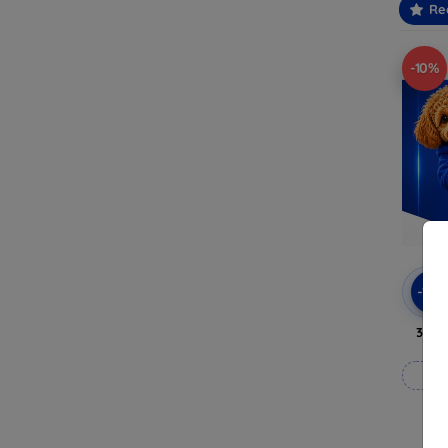
Re
-10%
-10
3mk 
Rea