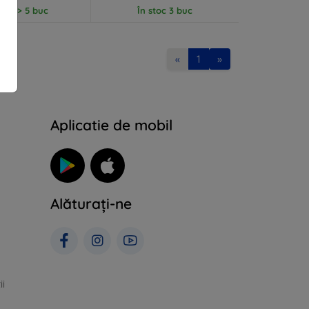
stoc > 5 buc
În stoc 3 buc
«
1
»
Aplicatie de mobil
Alăturați-ne
ii