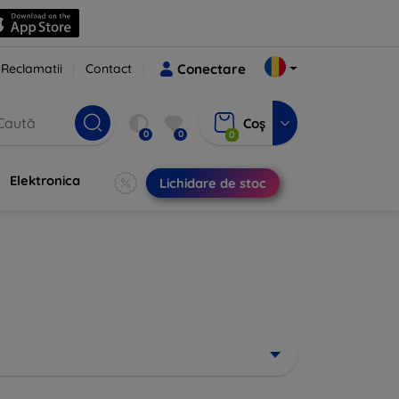
Reclamatii
Contact
Conectare
Coș
0
0
0
Elektronica
Lichidare de stoc