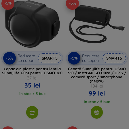
-5%
-5%
Reducere
Reducere
-5%
-5%
SMART5
SMART5
cu cupon
cu cupon
Capac din plastic pentru lentilă
Geantă Sunnylife pentru OSMO
Sunnylife G031 pentru OSMO 360
360 / Insta360 GO Ultra / OP 3 /
cameră sport / smartphone
37 lei
(negru)
35 lei
104 lei
99 lei
În stoc > 5 buc
În stoc > 5 buc