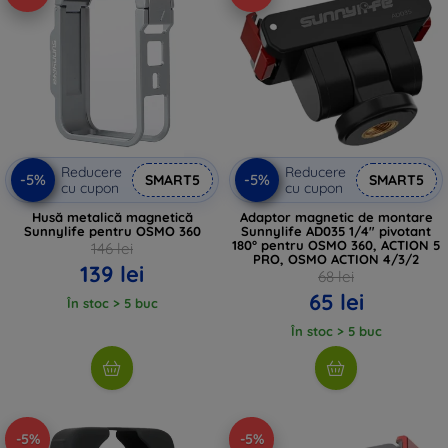
Reducere
Reducere
-5%
-5%
SMART5
SMART5
cu cupon
cu cupon
Husă metalică magnetică
Adaptor magnetic de montare
Sunnylife pentru OSMO 360
Sunnylife AD035 1/4" pivotant
180° pentru OSMO 360, ACTION 5
146 lei
PRO, OSMO ACTION 4/3/2
139 lei
68 lei
65 lei
În stoc > 5 buc
În stoc > 5 buc
-5%
-5%