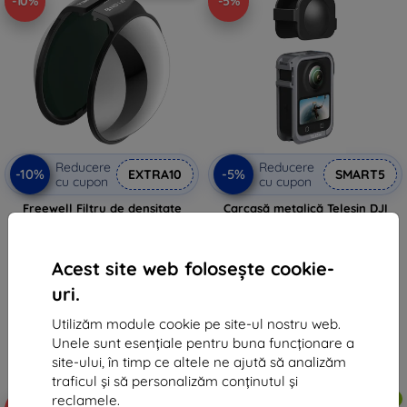
-10%
-5%
Reducere
Reducere
-10%
-5%
EXTRA10
SMART5
cu cupon
cu cupon
Freewell Filtru de densitate
Carcasă metalică Telesin DJI
neutră ND16 pentru OSMO 360
Osmo 360
393 lei
156 lei
354 lei
148 lei
Acest site web folosește cookie-
În stoc > 5 buc
În stoc > 5 buc
uri.
Utilizăm module cookie pe site-ul nostru web.
Unele sunt esențiale pentru buna funcționare a
site-ului, în timp ce altele ne ajută să analizăm
traficul și să personalizăm conținutul și
reclamele.
Transport gratuit