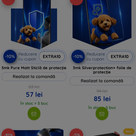
Reducere
Reducere
-10%
-10%
EXTRA10
EXTRA10
cu cupon
cu cupon
3mk Pure Matt Sticlă de protecție
3mk Silverprotection+ folie de
protecție
Realizat la comandă
Realizat la comandă
63 lei
94 lei
57 lei
85 lei
În stoc > 5 buc
În stoc > 5 buc
Nou
-10%
-5%