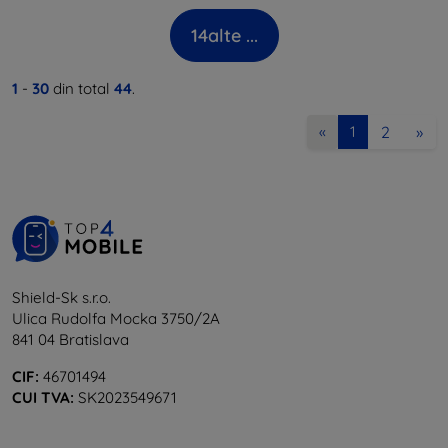
14
alte ...
1
-
30
din total
44
.
2
»
«
1
Shield-Sk s.r.o.
Ulica Rudolfa Mocka 3750/2A
841 04 Bratislava
CIF:
46701494
CUI TVA:
SK2023549671