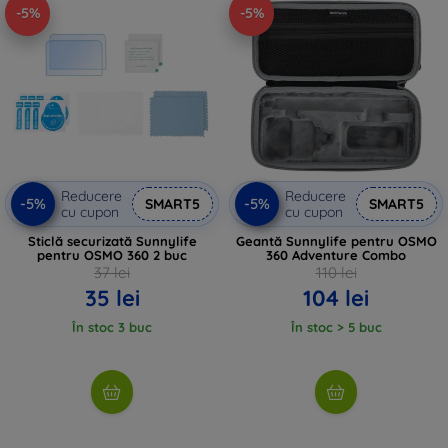
-5%
-5%
Reducere
Reducere
-5%
-5%
SMART5
SMART5
cu cupon
cu cupon
Sticlă securizată Sunnylife
Geantă Sunnylife pentru OSMO
pentru OSMO 360 2 buc
360 Adventure Combo
37 lei
110 lei
35 lei
104 lei
În stoc 3 buc
În stoc > 5 buc