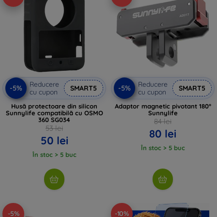
Reducere
Reducere
-5%
-5%
SMART5
SMART5
cu cupon
cu cupon
Husă protectoare din silicon
Adaptor magnetic pivotant 180°
Sunnylife compatibilă cu OSMO
Sunnylife
360 SG034
84 lei
53 lei
80 lei
50 lei
În stoc > 5 buc
În stoc > 5 buc
-5%
-10%