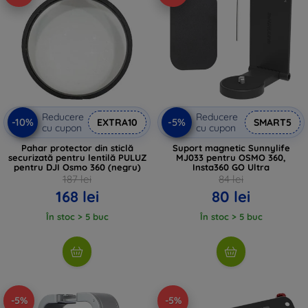
Reducere
Reducere
-10%
-5%
EXTRA10
SMART5
cu cupon
cu cupon
Pahar protector din sticlă
Suport magnetic Sunnylife
securizată pentru lentilă PULUZ
MJ033 pentru OSMO 360,
pentru DJI Osmo 360 (negru)
Insta360 GO Ultra
187 lei
84 lei
168 lei
80 lei
În stoc > 5 buc
În stoc > 5 buc
-5%
-5%