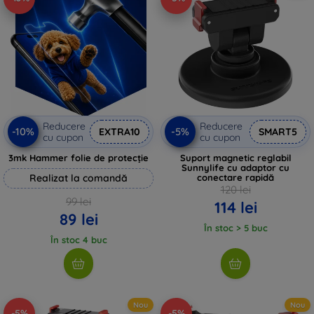
Reducere
Reducere
-10%
-5%
EXTRA10
SMART5
cu cupon
cu cupon
3mk Hammer folie de protecție
Suport magnetic reglabil
Sunnylife cu adaptor cu
Realizat la comandă
conectare rapidă
120 lei
99 lei
114 lei
89 lei
În stoc > 5 buc
În stoc 4 buc
Nou
Nou
-5%
-5%