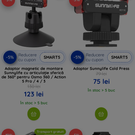
Reducere
Reducere
-5%
-5%
SMART5
SMART5
cu cupon
cu cupon
Adaptor magnetic de montare
Adaptor Sunnylife Cold Press
Sunnylife cu articulație sferică
79 lei
de 360° pentru Osmo 360 / Action
75 lei
5 Pro / 4 / 3
130 lei
În stoc > 5 buc
123 lei
În stoc > 5 buc
Transport gratuit