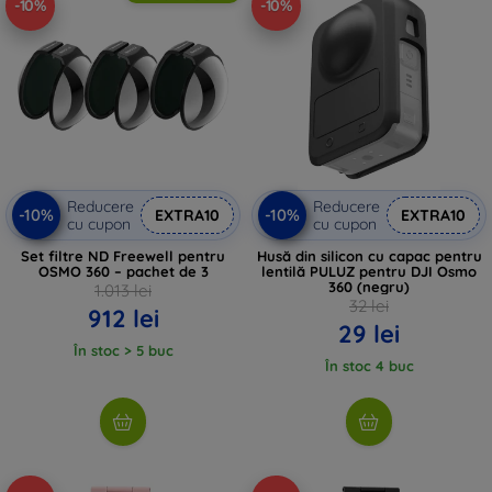
-10%
-10%
Reducere
Reducere
-10%
-10%
EXTRA10
EXTRA10
cu cupon
cu cupon
Set filtre ND Freewell pentru
Husă din silicon cu capac pentru
OSMO 360 – pachet de 3
lentilă PULUZ pentru DJI Osmo
360 (negru)
1.013 lei
32 lei
912 lei
29 lei
În stoc > 5 buc
În stoc 4 buc