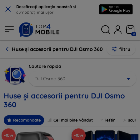
×
Descărcați aplicația noastră
și
cumpărați mai ușor
0
Huse și accesorii pentru DJI Osmo 360
filtru
Căutare rapidă
DJI Osmo 360
Huse și accesorii pentru DJI Osmo
360
Recomandate
Cel mai bine vândut
ieftin
scum
-10%
-10%