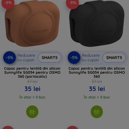
-5%
-5%
Reducere
Reducere
-5%
-5%
SMART5
SMART5
cu cupon
cu cupon
Capac pentru lentilă din silicon
Capac pentru lentilă din silicon
Sunnylife SG034 pentru OSMO
Sunnylife SG034 pentru OSMO
360 (portocaliu)
360
37 lei
37 lei
35 lei
35 lei
În stoc > 5 buc
În stoc > 5 buc