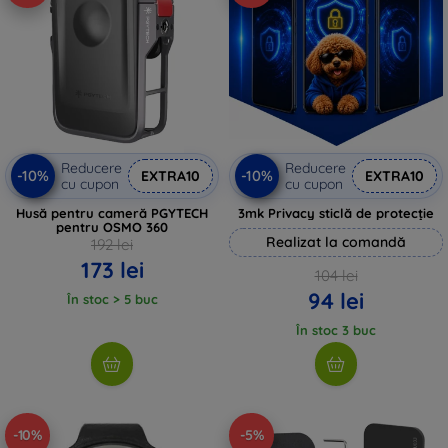
Reducere
Reducere
-10%
-10%
EXTRA10
EXTRA10
cu cupon
cu cupon
Husă pentru cameră PGYTECH
3mk Privacy sticlă de protecție
pentru OSMO 360
Realizat la comandă
192 lei
173 lei
104 lei
94 lei
În stoc > 5 buc
În stoc 3 buc
-10%
-5%