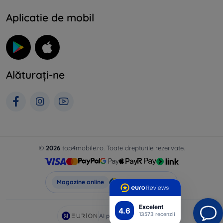
Aplicatie de mobil
Alăturați-ne
©
2026
top4mobile.ro. Toate drepturile rezervate.
Top4Mobile.ro
Magazine online
Excelent
4.6
13573 recenzii
AI powered by
Eurion