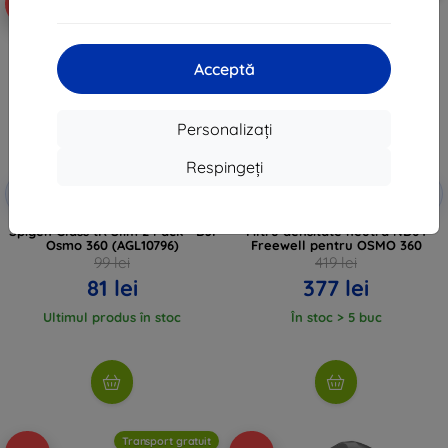
-18%
-10%
Acceptă
Personalizați
Respingeți
Reducere
Reducere
-10%
-10%
EXTRA10
EXTRA10
cu cupon
cu cupon
Spigen Glass tR Slim 2 Pack - DJI
Filtru densitate neutră ND64
Osmo 360 (AGL10796)
Freewell pentru OSMO 360
99 lei
419 lei
81 lei
377 lei
Ultimul produs în stoc
În stoc > 5 buc
Transport gratuit