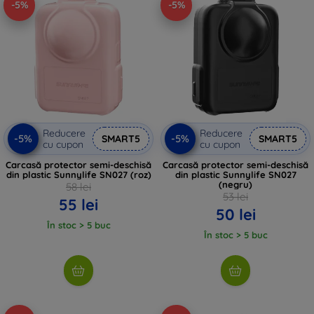
-5%
-5%
Reducere
Reducere
-5%
-5%
SMART5
SMART5
cu cupon
cu cupon
Carcasă protector semi-deschisă
Carcasă protector semi-deschisă
din plastic Sunnylife SN027 (roz)
din plastic Sunnylife SN027
(negru)
58 lei
53 lei
55 lei
50 lei
În stoc > 5 buc
În stoc > 5 buc