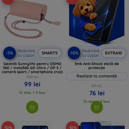
Reducere
Reducere
-5%
-10%
SMART5
EXTRA10
cu cupon
cu cupon
Geantă Sunnylife pentru OSMO
3mk Anti-Shock sticlă de
360 / Insta360 GO Ultra / OP 3 /
protecție
cameră sport / smartphone (roz)
Realizat la comandă
104 lei
99 lei
84 lei
76 lei
În stoc > 5 buc
În stoc > 5 buc
-10%
-10%