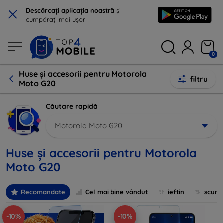
×
Descărcați aplicația noastră
și
cumpărați mai ușor
0
Huse și accesorii pentru Motorola
filtru
Moto G20
Căutare rapidă
Motorola Moto G20
Huse și accesorii pentru Motorola
Moto G20
Recomandate
Cel mai bine vândut
ieftin
scum
-10%
-10%