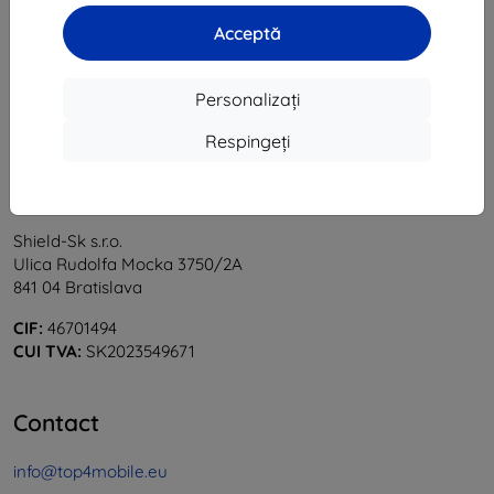
1
-
6
din total
6
.
Acceptă
«
1
»
Personalizați
Respingeți
Shield-Sk s.r.o.
Ulica Rudolfa Mocka 3750/2A
841 04 Bratislava
CIF:
46701494
CUI TVA:
SK2023549671
Contact
info@top4mobile.eu