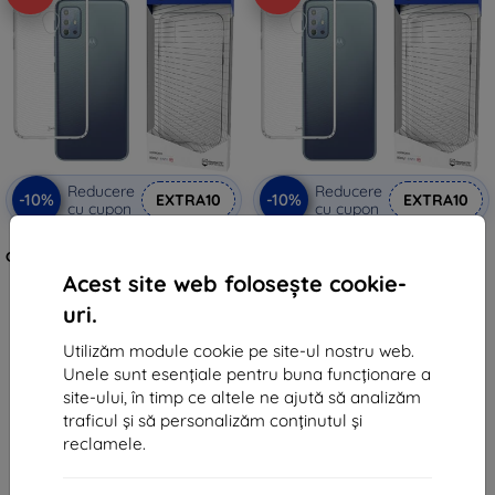
Reducere
Reducere
-10%
-10%
EXTRA10
EXTRA10
cu cupon
cu cupon
3MK All-Safe AC Motorola Moto
3MK Armor Case Motorola Moto
G20 5G husă Armor, transparentă
G20 5G
5903108435741
70 lei
Acest site web folosește cookie-
70 lei
34 lei
uri.
28 lei
În stoc 2 buc
Utilizăm module cookie pe site-ul nostru web.
În stoc 2 buc
Unele sunt esențiale pentru buna funcționare a
site-ului, în timp ce altele ne ajută să analizăm
traficul și să personalizăm conținutul și
reclamele.