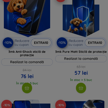
Reducere
Reducere
-10%
-10%
EXTRA10
EXTRA10
cu cupon
cu cupon
3mk Anti-Shock sticlă de
3mk Pure Matt Sticlă de protecție
protecție
Realizat la comandă
Realizat la comandă
63 lei
84 lei
57 lei
76 lei
În stoc > 5 buc
În stoc > 5 buc
-10%
-10%