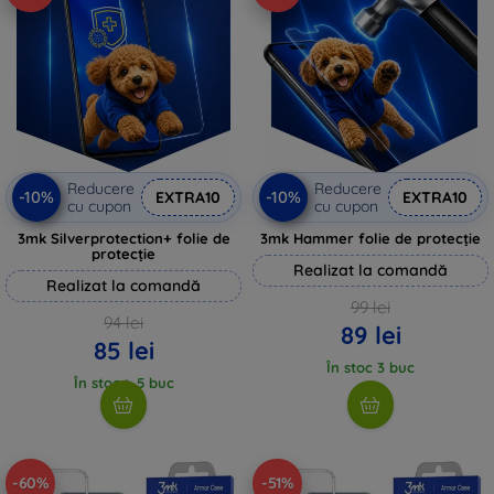
Reducere
Reducere
-10%
-10%
EXTRA10
EXTRA10
cu cupon
cu cupon
3mk Silverprotection+ folie de
3mk Hammer folie de protecție
protecție
Realizat la comandă
Realizat la comandă
99 lei
94 lei
89 lei
85 lei
În stoc 3 buc
În stoc > 5 buc
-60%
-51%