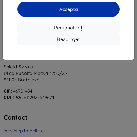
1
-
6
din total
6
.
Acceptă
«
1
»
Personalizați
Respingeți
Shield-Sk s.r.o.
Ulica Rudolfa Mocka 3750/2A
841 04 Bratislava
CIF:
46701494
CUI TVA:
SK2023549671
Contact
info@top4mobile.eu