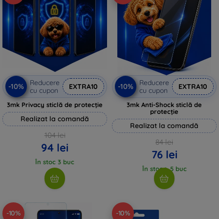
Reducere
Reducere
-10%
-10%
EXTRA10
EXTRA10
cu cupon
cu cupon
3mk Privacy sticlă de protecție
3mk Anti-Shock sticlă de
protecție
Realizat la comandă
Realizat la comandă
104 lei
84 lei
94 lei
76 lei
În stoc 3 buc
În stoc > 5 buc
-10%
-10%