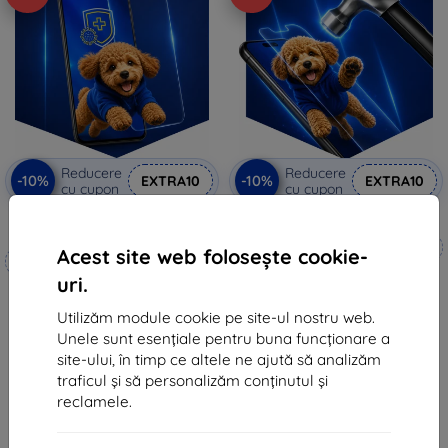
Reducere
Reducere
-10%
-10%
EXTRA10
EXTRA10
cu cupon
cu cupon
3mk Silverprotection+ folie de
3mk Hammer folie de protecție
protecție
Realizat la comandă
Acest site web folosește cookie-
Realizat la comandă
99 lei
uri.
94 lei
89 lei
85 lei
Utilizăm module cookie pe site-ul nostru web.
În stoc 4 buc
Unele sunt esențiale pentru buna funcționare a
În stoc > 5 buc
site-ului, în timp ce altele ne ajută să analizăm
traficul și să personalizăm conținutul și
reclamele.