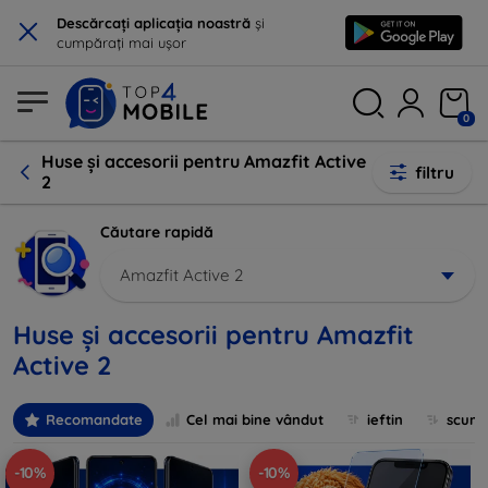
×
Descărcați aplicația noastră
și
cumpărați mai ușor
0
Huse și accesorii pentru Amazfit Active
filtru
2
Căutare rapidă
Amazfit Active 2
Huse și accesorii pentru Amazfit
Active 2
Recomandate
Cel mai bine vândut
ieftin
scum
-10%
-10%