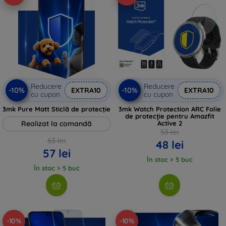
Reducere
Reducere
-10%
-10%
EXTRA10
EXTRA10
cu cupon
cu cupon
3mk Pure Matt Sticlă de protecție
3mk Watch Protection ARC Folie
de protecție pentru Amazfit
Realizat la comandă
Active 2
53 lei
63 lei
48 lei
57 lei
În stoc > 5 buc
În stoc > 5 buc
-10%
-10%