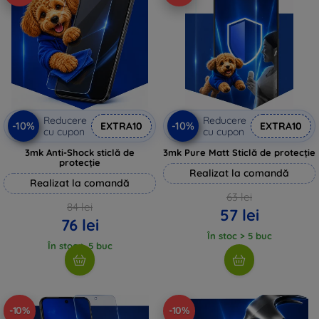
Reducere
Reducere
-10%
-10%
EXTRA10
EXTRA10
cu cupon
cu cupon
3mk Anti-Shock sticlă de
3mk Pure Matt Sticlă de protecție
protecție
Realizat la comandă
Realizat la comandă
63 lei
84 lei
57 lei
76 lei
În stoc > 5 buc
În stoc > 5 buc
-10%
-10%