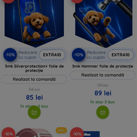
Reducere
Reducere
-10%
-10%
EXTRA10
EXTRA10
cu cupon
cu cupon
3mk Silverprotection+ folie de
3mk Hammer folie de protecție
protecție
Realizat la comandă
Realizat la comandă
99 lei
94 lei
89 lei
85 lei
În stoc 3 buc
În stoc > 5 buc
Nou
-10%
-10%