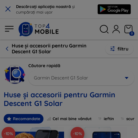
×
Descărcați aplicația noastră
și
cumpărați mai ușor
0
Huse și accesorii pentru Garmin
filtru
Descent G1 Solar
Căutare rapidă
Garmin Descent G1 Solar
Huse și accesorii pentru Garmin
Descent G1 Solar
Recomandate
Cel mai bine vândut
ieftin
scum
-10%
-10%