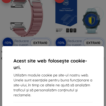
Reducere
Reducere
-10%
-10%
EXTRA10
EXTRA10
cu cupon
cu cupon
Curea Beline High Mountain Loop
3mk Watch Protection
pentru ceas Garmin
FlexibleGlass Hybrid sticlă de
CarbonEdition/ApproachS7047mm/DescentG1Solar,
protecție pentru Garmin Descent
Acest site web folosește cookie-
roz (05908047991341)
G1 / G1 Solar
115 lei
53 lei
uri.
103 lei
48 lei
Utilizăm module cookie pe site-ul nostru web.
În stoc > 5 buc
În stoc > 5 buc
Unele sunt esențiale pentru buna funcționare a
site-ului, în timp ce altele ne ajută să analizăm
traficul și să personalizăm conținutul și
reclamele.