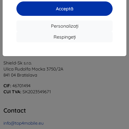
1
-
6
din total
6
.
Acceptă
«
1
»
Personalizați
Respingeți
Shield-Sk s.r.o.
Ulica Rudolfa Mocka 3750/2A
841 04 Bratislava
CIF:
46701494
CUI TVA:
SK2023549671
Contact
info@top4mobile.eu