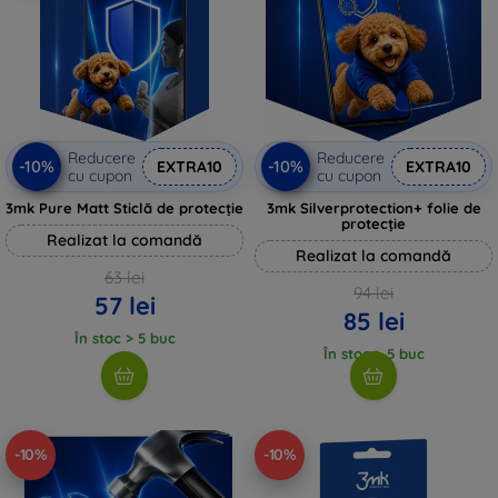
Reducere
Reducere
-10%
-10%
EXTRA10
EXTRA10
cu cupon
cu cupon
3mk Pure Matt Sticlă de protecție
3mk Silverprotection+ folie de
protecție
Realizat la comandă
Realizat la comandă
63 lei
94 lei
57 lei
85 lei
În stoc > 5 buc
În stoc > 5 buc
-10%
-10%