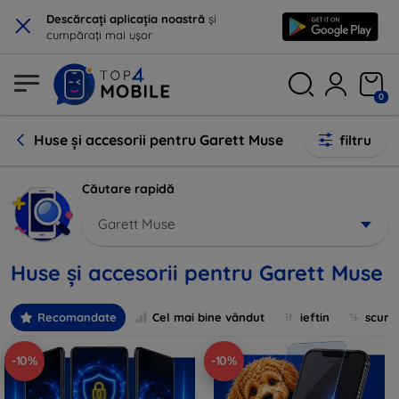
×
Descărcați aplicația noastră
și
cumpărați mai ușor
0
Huse și accesorii pentru Garett Muse
filtru
Căutare rapidă
Garett Muse
Huse și accesorii pentru Garett Muse
Recomandate
Cel mai bine vândut
ieftin
scum
-10%
-10%