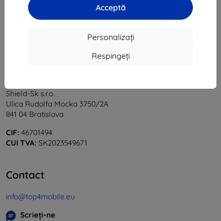
Acceptă
«
1
»
Personalizați
Respingeți
Shield-Sk s.r.o.
Ulica Rudolfa Mocka 3750/2A
841 04 Bratislava
CIF:
46701494
CUI TVA:
SK2023549671
Contact
info@top4mobile.eu
Scrieți-ne