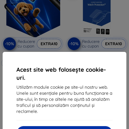
Reducere
Reducere
-10%
-10%
EXTRA10
EXTRA10
cu cupon
cu cupon
3mk Hammer folie de protecție
3mk Watch Protection
FlexibleGlass Hybrid sticlă de
Realizat la comandă
protecție pentru Garett Muse
53 lei
Acest site web folosește cookie-
99 lei
48 lei
uri.
89 lei
În stoc > 5 buc
Utilizăm module cookie pe site-ul nostru web.
În stoc 4 buc
Unele sunt esențiale pentru buna funcționare a
site-ului, în timp ce altele ne ajută să analizăm
traficul și să personalizăm conținutul și
reclamele.
1
-
6
din total
6
.