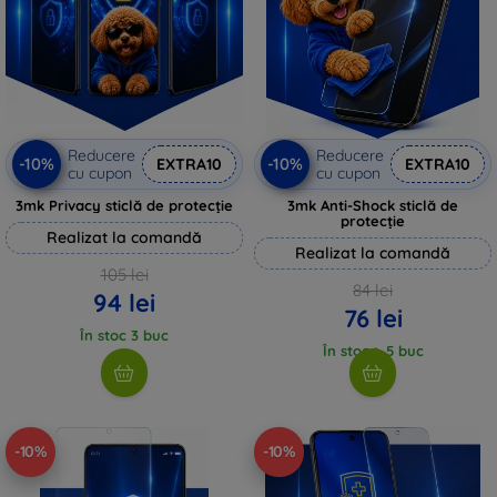
Reducere
Reducere
-10%
-10%
EXTRA10
EXTRA10
cu cupon
cu cupon
3mk Privacy sticlă de protecție
3mk Anti-Shock sticlă de
protecție
Realizat la comandă
Realizat la comandă
105 lei
84 lei
94 lei
76 lei
În stoc 3 buc
În stoc > 5 buc
-10%
-10%