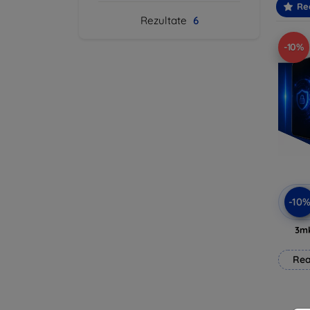
Re
Rezultate
6
-10%
-10
3mk
Rea