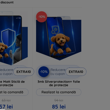
 discount
-10%
Reducere
Reducere
-10%
EXTRA10
EXTRA10
u cupon
cu cupon
e Matt Sticlă de
3mk Silverprotection+ folie
protecție
de protecție
at la comandă
Realizat la comandă
63 lei
94 lei
57 lei
85 lei