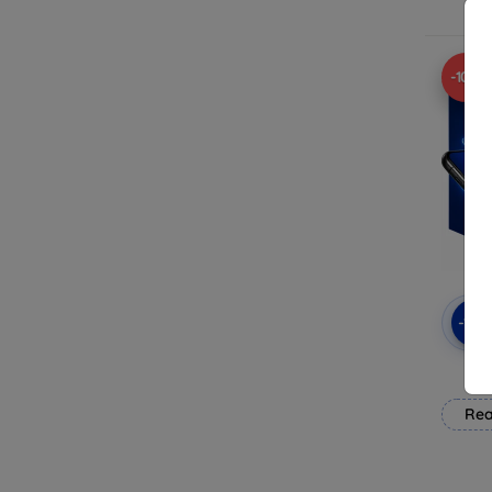
-10%
-10
3mk
Rea