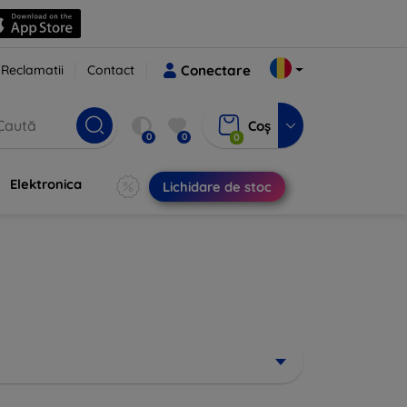
Reclamatii
Contact
Conectare
Coș
0
0
0
Elektronica
Lichidare de stoc