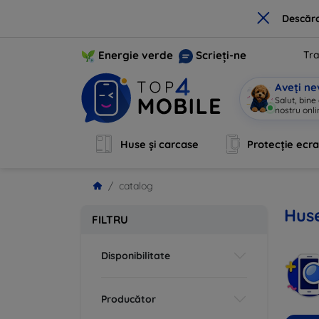
×
Descărc
Energie verde
Scrieți-ne
Tra
Aveți ne
Salut, bine
nostru onli
Huse și carcase
Protecție ecr
catalog
Huse
FILTRU
Disponibilitate
Producător