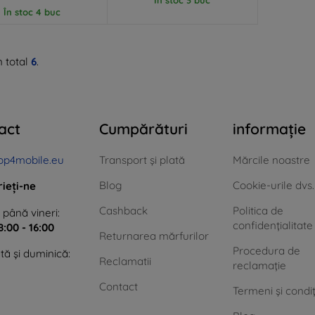
În stoc 4 buc
n total
6
.
act
Cumpărături
informație
op4mobile.eu
Transport și plată
Mărcile noastre
Blog
Cookie-urile dvs.
rieți-ne
Cashback
Politica de
 până vineri:
confidențialitate
8:00 - 16:00
Returnarea mărfurilor
Procedura de
ă și duminică:
Reclamatii
reclamație
Contact
Termeni și condiț