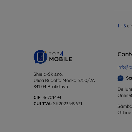
1
-
6
di
Cont
info@t
Shield-Sk s.r.o.
Sc
Ulica Rudolfa Mocka 3750/2A
841 04 Bratislava
De luni
Online
CIF:
46701494
CUI TVA:
SK2023549671
Sâmbăt
Offline