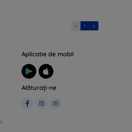
«
1
»
Aplicatie de mobil
Alăturați-ne
ii