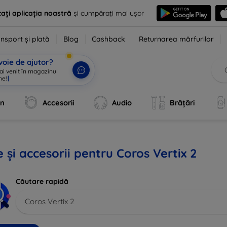
ați aplicația noastră
și cumpărați mai ușor
nsport și plată
Blog
Cashback
Returnarea mărfurilor
voie de ajutor?
 ai venit în magazinul
ne!
|
an
Accesorii
Audio
Brățări
 și accesorii pentru Coros Vertix 2
Căutare rapidă
Coros Vertix 2