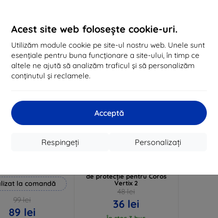
În stoc 3 buc
În stoc > 5 buc
În 
Acest site web folosește cookie-uri.
-25%
Utilizăm module cookie pe site-ul nostru web. Unele sunt
esențiale pentru buna funcționare a site-ului, în timp ce
altele ne ajută să analizăm traficul și să personalizăm
conținutul și reclamele.
Acceptă
Reducere
Reducere
Respingeți
Personalizați
%
-10%
EXTRA10
EXTRA10
cu cupon
cu cupon
 Hammer folie de
3mk Watch Protection
protecție
FlexibleGlass Hybrid sticlă
de protecție pentru Coros
lizat la comandă
Vertix 2
48 lei
99 lei
36 lei
89 lei
În stoc 3 buc