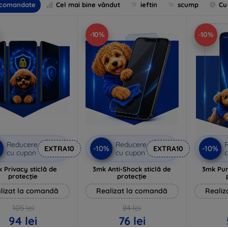
comandate
Cel mai bine vândut
ieftin
scump
Cu
-10%
-10%
Reducere
Reducere
%
-10%
-10%
EXTRA10
EXTRA10
cu cupon
cu cupon
c
 Privacy sticlă de
3mk Anti-Shock sticlă de
3mk Pur
protecție
protecție
lizat la comandă
Realizat la comandă
Realiz
105 lei
84 lei
94 lei
76 lei