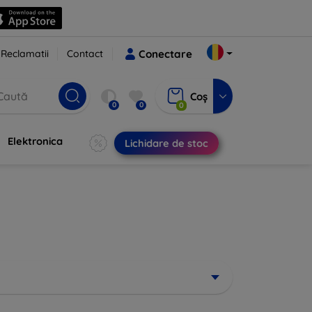
Reclamatii
Contact
Conectare
Coș
0
0
0
Elektronica
Lichidare de stoc