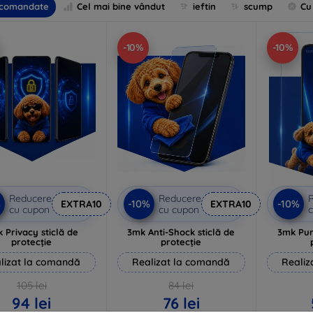
comandate
Cel mai bine vândut
ieftin
scump
Cu
-10%
-10%
Reducere
Reducere
%
-10%
-10%
EXTRA10
EXTRA10
cu cupon
cu cupon
c
 Privacy sticlă de
3mk Anti-Shock sticlă de
3mk Pur
protecție
protecție
lizat la comandă
Realizat la comandă
Realiz
105 lei
84 lei
94 lei
76 lei