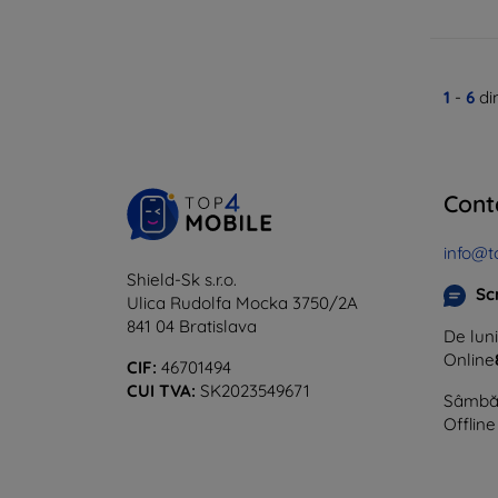
1
-
6
di
Cont
info@t
Shield-Sk s.r.o.
Sc
Ulica Rudolfa Mocka 3750/2A
841 04 Bratislava
De luni
Online
CIF:
46701494
CUI TVA:
SK2023549671
Sâmbăt
Offline