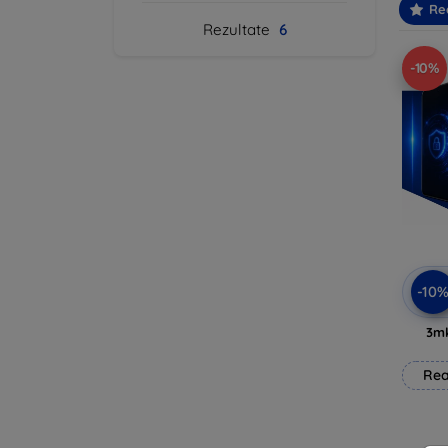
Re
Rezultate
6
-10%
-10
3mk
Rea