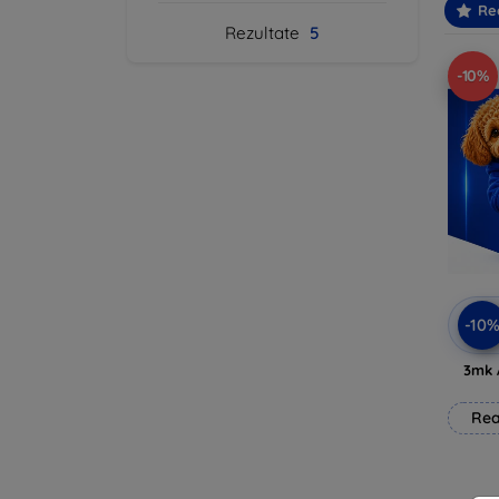
Re
Rezultate
5
-10%
-10
3mk 
Rea