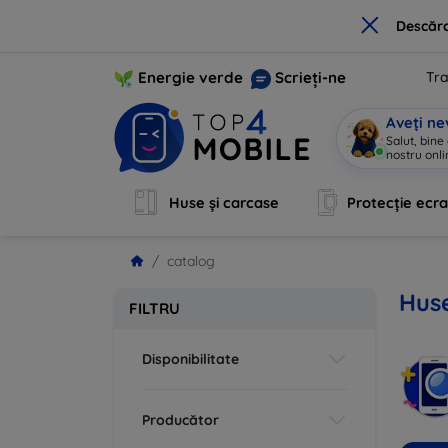
×
Descărc
Energie verde
Scrieți-ne
Tra
Aveți ne
Salut, bine
nostru onli
Huse și carcase
Protecție ecr
catalog
Huse
FILTRU
Disponibilitate
Producător