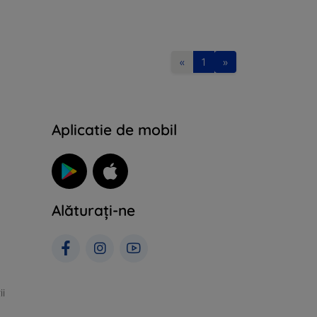
«
1
»
Aplicatie de mobil
Alăturați-ne
ii