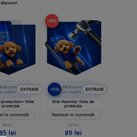
 discount
-10%
Reducere
Reducere
-10%
EXTRA10
EXTRA10
u cupon
cu cupon
rprotection+ folie
3mk Hammer folie de
 protecție
protecție
at la comandă
Realizat la comandă
94 lei
99 lei
85 lei
89 lei