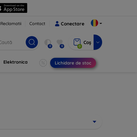
Reclamatii
Contact
Conectare
Coș
0
0
0
Elektronica
Lichidare de stoc