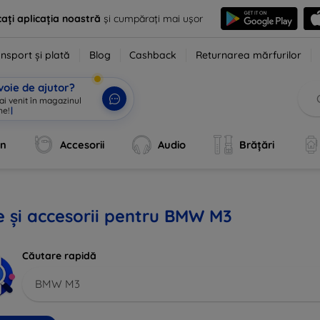
ați aplicația noastră
și cumpărați mai ușor
nsport și plată
Blog
Cashback
Returnarea mărfurilor
voie de ajutor?
 ai venit în magazinul
ne!
|
an
Accesorii
Audio
Brățări
 și accesorii pentru BMW M3
Căutare rapidă
BMW M3