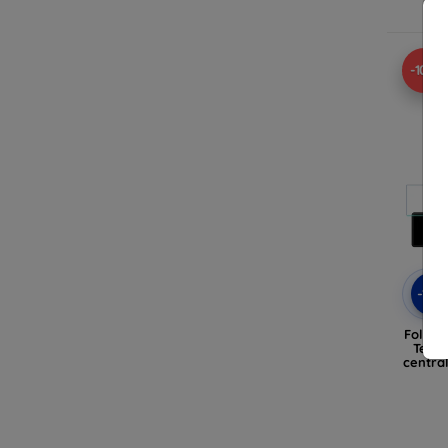
-10%
-10
Folie 
TechW
centra