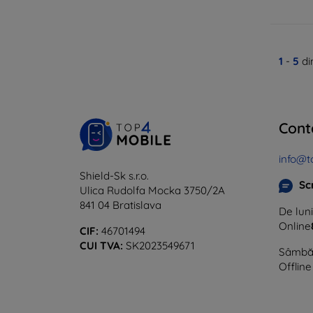
1
-
5
di
Cont
info@t
Shield-Sk s.r.o.
Sc
Ulica Rudolfa Mocka 3750/2A
841 04 Bratislava
De luni
Online
CIF:
46701494
CUI TVA:
SK2023549671
Sâmbăt
Offline