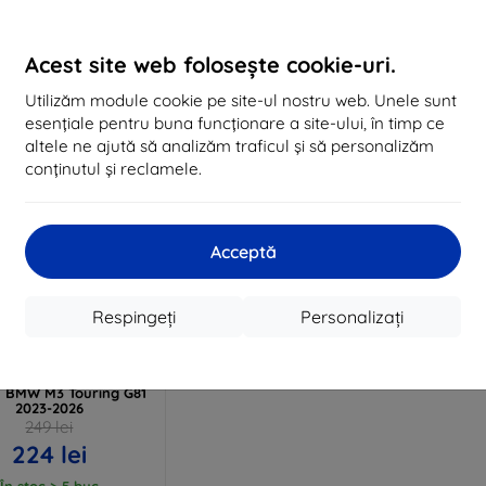
În stoc > 5 buc
În stoc > 5 buc
În 
Acest site web folosește cookie-uri.
Utilizăm module cookie pe site-ul nostru web. Unele sunt
esențiale pentru buna funcționare a site-ului, în timp ce
altele ne ajută să analizăm traficul și să personalizăm
conținutul și reclamele.
Acceptă
Reducere
Respingeți
Personalizați
%
EXTRA10
cu cupon
de protecție mată 3mk
rap pentru afișajul
l BMW M3 Touring G81
2023-2026
249 lei
224 lei
În stoc > 5 buc