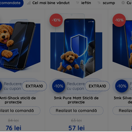
comandate
Cel mai bine vândut
ieftin
scump
Cu
-10%
-10%
Reducere
Reducere
%
-10%
-10%
EXTRA10
EXTRA10
cu cupon
cu cupon
c
Anti-Shock sticlă de
3mk Pure Matt Sticlă de
3mk Silve
protecție
protecție
de
lizat la comandă
Realizat la comandă
Realiz
84 lei
63 lei
76 lei
57 lei