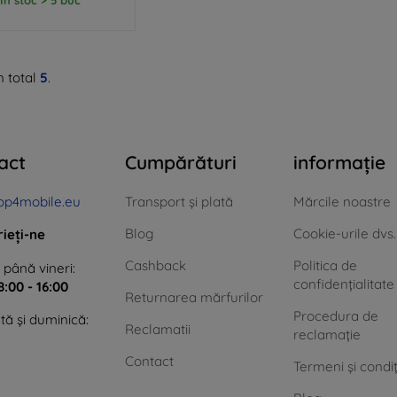
n total
5
.
act
Cumpărături
informație
op4mobile.eu
Transport și plată
Mărcile noastre
Blog
Cookie-urile dvs.
rieți-ne
Cashback
Politica de
 până vineri:
confidențialitate
8:00 - 16:00
Returnarea mărfurilor
Procedura de
ă și duminică:
Reclamatii
reclamație
Contact
Termeni și condiț