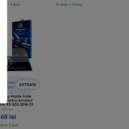
stoc > 5 buc
În stoc > 5 buc
Reducere
EXTRA10
u cupon
Wrap Matte Folie
re pentru ecranul
MW X5 G05 2018-23
187 lei
168 lei
 stoc 3 buc