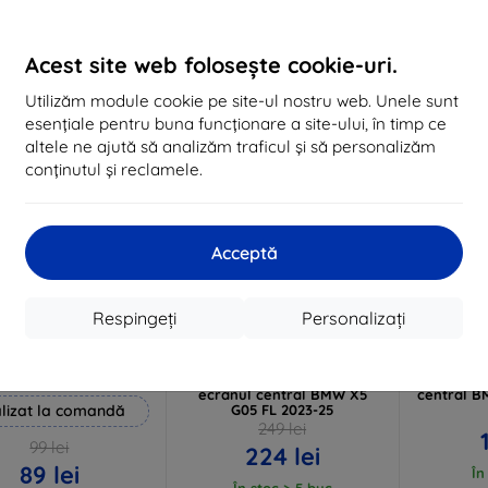
În stoc 3 buc
În stoc > 5 buc
În 
Acest site web folosește cookie-uri.
-10%
-10%
Utilizăm module cookie pe site-ul nostru web. Unele sunt
esențiale pentru buna funcționare a site-ului, în timp ce
altele ne ajută să analizăm traficul și să personalizăm
conținutul și reclamele.
Acceptă
Reducere
Reducere
Respingeți
Personalizați
%
-10%
-10%
EXTRA10
EXTRA10
cu cupon
cu cupon
c
 Hammer folie de
3mk TechWrap Folie de
3mk Tech
protecție
protecție mată pentru
protectoa
ecranul central BMW X5
central B
lizat la comandă
G05 FL 2023-25
249 lei
99 lei
224 lei
89 lei
În
În stoc > 5 buc