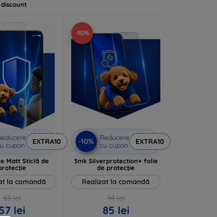
 discount
-10%
Reducere
Reducere
-10%
EXTRA10
EXTRA10
u cupon
cu cupon
e Matt Sticlă de
3mk Silverprotection+ folie
protecție
de protecție
at la comandă
Realizat la comandă
63 lei
94 lei
57 lei
85 lei