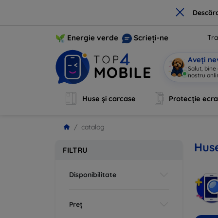
×
Descărc
Energie verde
Scrieți-ne
Tra
Aveți ne
Salut, bine
nostru onli
Huse și carcase
Protecție ecr
catalog
Huse
FILTRU
Disponibilitate
Preț