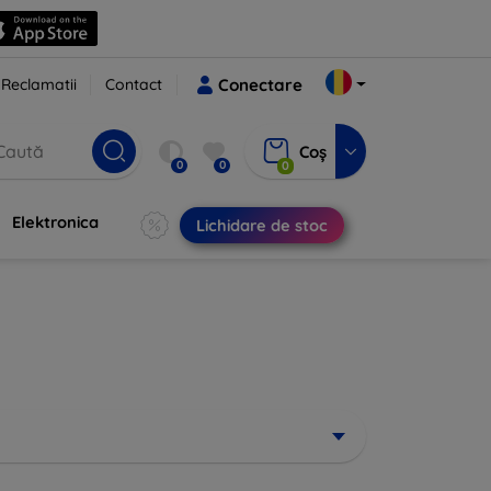
Reclamatii
Contact
Conectare
Coș
0
0
0
Elektronica
Lichidare de stoc