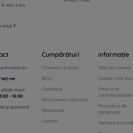
În stoc 4 buc
n total
7
.
act
Cumpărături
informație
op4mobile.eu
Transport și plată
Mărcile noastre
Blog
Cookie-urile dvs.
rieți-ne
Cashback
Politica de
 până vineri:
confidențialitate
8:00 - 16:00
Returnarea mărfurilor
Procedura de
ă și duminică:
Reclamatii
reclamație
Contact
Termeni și condiț