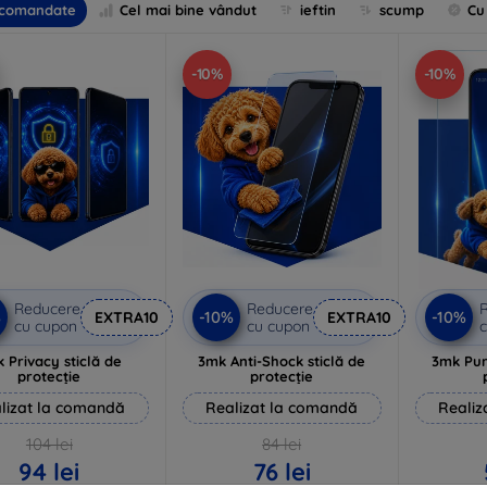
comandate
Cel mai bine vândut
ieftin
scump
Cu
-10%
-10%
Reducere
Reducere
%
-10%
-10%
EXTRA10
EXTRA10
cu cupon
cu cupon
c
 Privacy sticlă de
3mk Anti-Shock sticlă de
3mk Pur
protecție
protecție
lizat la comandă
Realizat la comandă
Realiz
104 lei
84 lei
94 lei
76 lei