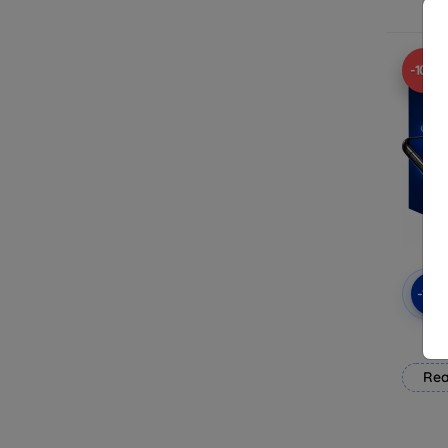
-10%
-10
3mk
Rea