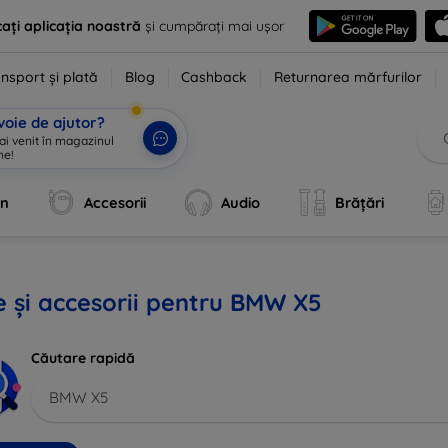
ați aplicația noastră
și cumpărați mai ușor
nsport și plată
Blog
Cashback
Returnarea mărfurilor
voie de ajutor?
 ai venit în magazinul
ne!
|
an
Accesorii
Audio
Brățări
 și accesorii pentru BMW X5
Căutare rapidă
BMW X5