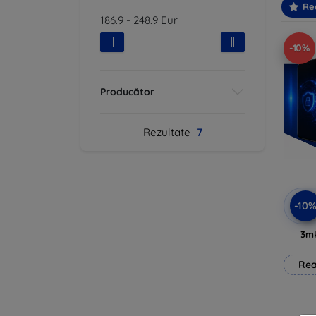
Re
186.9
-
248.9
Eur
-10%
Producător
Rezultate
7
-10
3mk
Rea