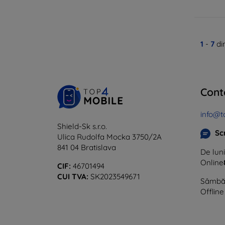
1
-
7
di
Cont
info@t
Shield-Sk s.r.o.
Sc
Ulica Rudolfa Mocka 3750/2A
841 04 Bratislava
De luni
Online
CIF:
46701494
CUI TVA:
SK2023549671
Sâmbăt
Offline