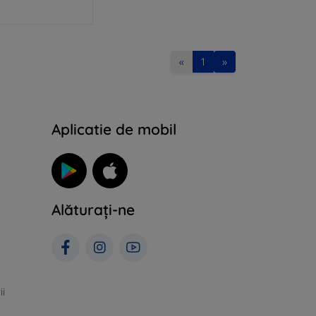
«
1
»
Aplicatie de mobil
Alăturați-ne
ii