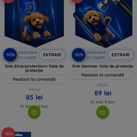
Reducere
Reducere
-10%
-10%
EXTRA10
EXTRA10
cu cupon
cu cupon
3mk Silverprotection+ folie de
3mk Hammer folie de protecție
protecție
Realizat la comandă
Realizat la comandă
99 lei
94 lei
89 lei
85 lei
În stoc 3 buc
În stoc > 5 buc
-10%