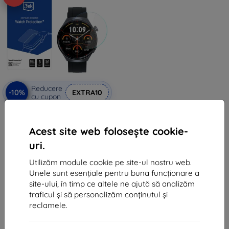
Reducere
-10%
EXTRA10
cu cupon
3mk Watch Protection ARC Folie
protectoare pentru Altora
Everyday Slim
Acest site web folosește cookie-
53 lei
uri.
48 lei
Utilizăm module cookie pe site-ul nostru web.
În stoc > 5 buc
Unele sunt esențiale pentru buna funcționare a
site-ului, în timp ce altele ne ajută să analizăm
traficul și să personalizăm conținutul și
reclamele.