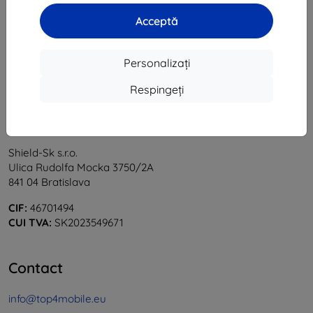
1
-
5
din total
5
.
Acceptă
«
1
»
Personalizați
Respingeți
Shield-Sk s.r.o.
Ulica Rudolfa Mocka 3750/2A
841 04 Bratislava
CIF:
46701494
CUI TVA:
SK2023549671
Contact
info@top4mobile.eu