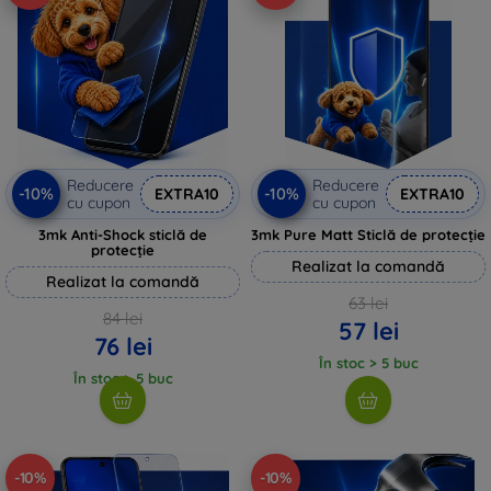
Reducere
Reducere
-10%
-10%
EXTRA10
EXTRA10
cu cupon
cu cupon
3mk Anti-Shock sticlă de
3mk Pure Matt Sticlă de protecție
protecție
Realizat la comandă
Realizat la comandă
63 lei
84 lei
57 lei
76 lei
În stoc > 5 buc
În stoc > 5 buc
-10%
-10%