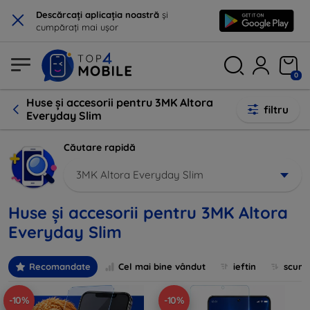
×
Descărcați aplicația noastră
și
cumpărați mai ușor
0
Huse și accesorii pentru 3MK Altora
filtru
Everyday Slim
Căutare rapidă
3MK Altora Everyday Slim
Huse și accesorii pentru 3MK Altora
Everyday Slim
Recomandate
Cel mai bine vândut
ieftin
scum
-10%
-10%