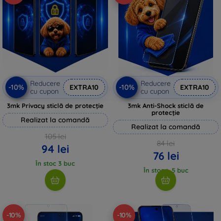
Reducere
Reducere
-10%
-10%
EXTRA10
EXTRA10
cu cupon
cu cupon
3mk Privacy sticlă de protecție
3mk Anti-Shock sticlă de
protecție
Realizat la comandă
Realizat la comandă
105 lei
84 lei
94 lei
76 lei
În stoc 3 buc
În stoc > 5 buc
-10%
-10%