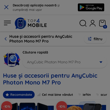
×
Descărcați aplicația noastră
și
cumpărați mai ușor
0
Huse și accesorii pentru AnyCubic
filtru
Photon Mono M7 Pro
Căutare rapidă
AnyCubic Photon Mono M7 Pro
Huse și accesorii pentru AnyCubic
Photon Mono M7 Pro
Recomandate
Cel mai bine vândut
ieftin
scum
-10%
-10%