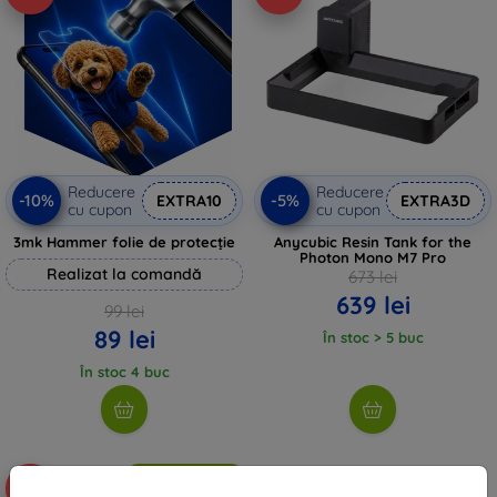
Reducere
Reducere
-10%
-5%
EXTRA10
EXTRA3D
cu cupon
cu cupon
3mk Hammer folie de protecție
Anycubic Resin Tank for the
Photon Mono M7 Pro
Realizat la comandă
673 lei
639 lei
99 lei
89 lei
În stoc > 5 buc
În stoc 4 buc
Transport gratuit
-5%