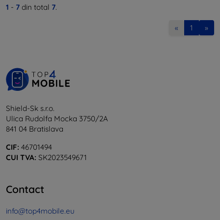
1
-
7
din total
7
.
«
1
»
Shield-Sk s.r.o.
Ulica Rudolfa Mocka 3750/2A
841 04 Bratislava
CIF:
46701494
CUI TVA:
SK2023549671
Contact
info@top4mobile.eu