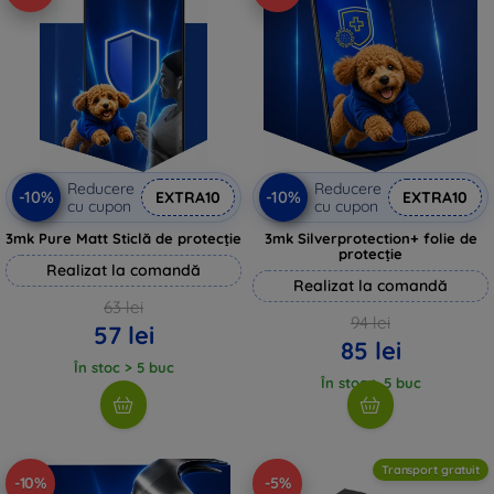
Reducere
Reducere
-10%
-10%
EXTRA10
EXTRA10
cu cupon
cu cupon
3mk Pure Matt Sticlă de protecție
3mk Silverprotection+ folie de
protecție
Realizat la comandă
Realizat la comandă
63 lei
94 lei
57 lei
85 lei
În stoc > 5 buc
În stoc > 5 buc
Transport gratuit
-10%
-5%