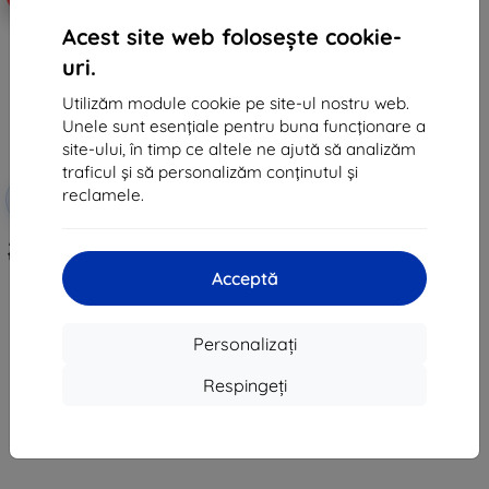
Acest site web folosește cookie-
uri.
Utilizăm module cookie pe site-ul nostru web.
Unele sunt esențiale pentru buna funcționare a
site-ului, în timp ce altele ne ajută să analizăm
traficul și să personalizăm conținutul și
Reducere
reclamele.
-5%
EXTRA3D
cu cupon
Anycubic Automatic Refill Kit for
the Photon Mono M7 Pro/M7 Max
441 lei
Acceptă
419 lei
În stoc > 5 buc
Personalizați
Respingeți