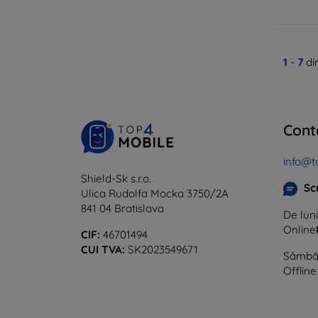
1
-
7
di
Cont
info@t
Shield-Sk s.r.o.
Sc
Ulica Rudolfa Mocka 3750/2A
841 04 Bratislava
De luni
Online
CIF:
46701494
CUI TVA:
SK2023549671
Sâmbăt
Offline