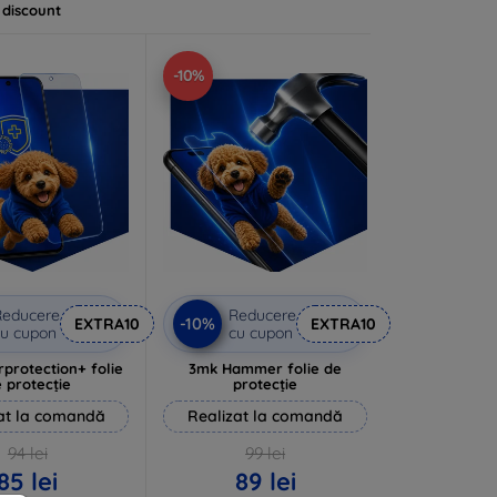
 discount
-10%
Reducere
Reducere
-10%
EXTRA10
EXTRA10
u cupon
cu cupon
rprotection+ folie
3mk Hammer folie de
 protecție
protecție
at la comandă
Realizat la comandă
94 lei
99 lei
85 lei
89 lei