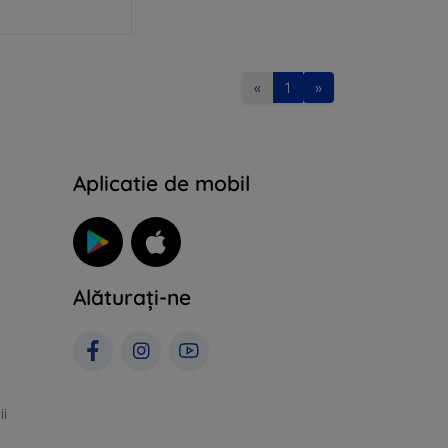
«
1
»
Aplicatie de mobil
Alăturați-ne
ii