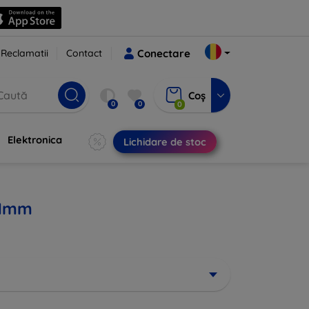
Reclamatii
Contact
Conectare
Coș
0
0
0
Elektronica
Lichidare de stoc
51mm