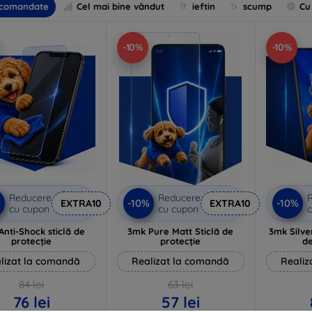
comandate
Cel mai bine vândut
ieftin
scump
Cu
-10%
-10%
Reducere
Reducere
%
-10%
-10%
EXTRA10
EXTRA10
cu cupon
cu cupon
c
Anti-Shock sticlă de
3mk Pure Matt Sticlă de
3mk Silve
protecție
protecție
de
lizat la comandă
Realizat la comandă
Realiz
84 lei
63 lei
76 lei
57 lei