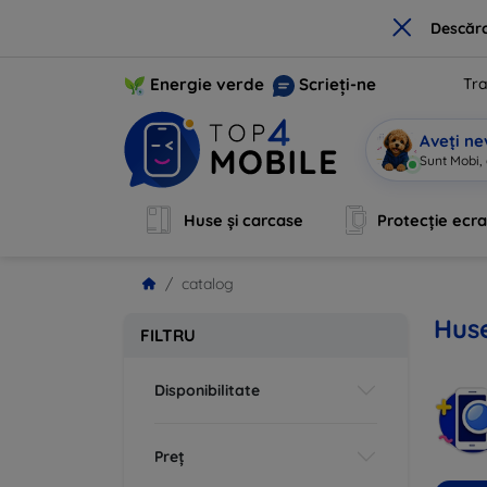
×
Descărc
Energie verde
Scrieți-ne
Tra
Aveți ne
Sunt Mobi, 
Huse și carcase
Protecție ecr
catalog
Huse
FILTRU
Disponibilitate
Preț