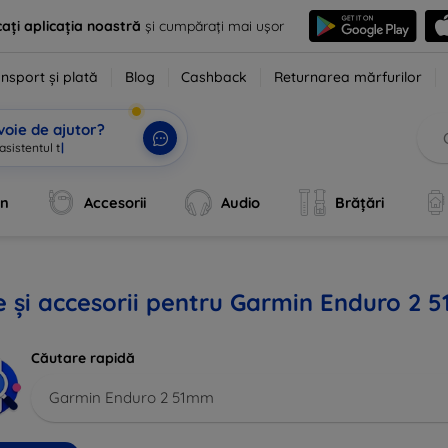
ați aplicația noastră
și cumpărați mai ușor
nsport și plată
Blog
Cashback
Returnarea mărfurilor
voie de ajutor?
asistentul tău AI.
|
an
Accesorii
Audio
Brățări
 și accesorii pentru Garmin Enduro 2 
Căutare rapidă
Garmin Enduro 2 51mm