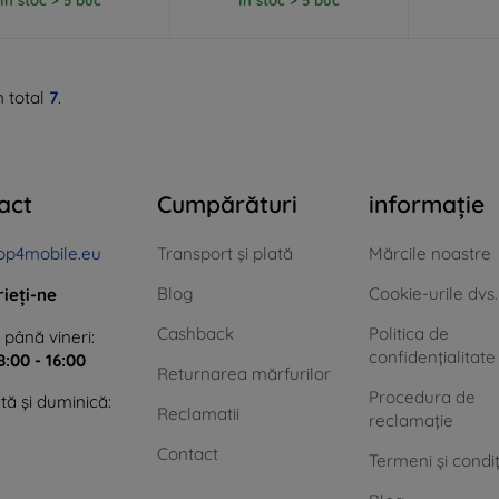
n total
7
.
act
Cumpărături
informație
op4mobile.eu
Transport și plată
Mărcile noastre
Blog
Cookie-urile dvs.
rieți-ne
Cashback
Politica de
 până vineri:
confidențialitate
8:00 - 16:00
Returnarea mărfurilor
Procedura de
ă și duminică:
Reclamatii
reclamație
Contact
Termeni și condiț