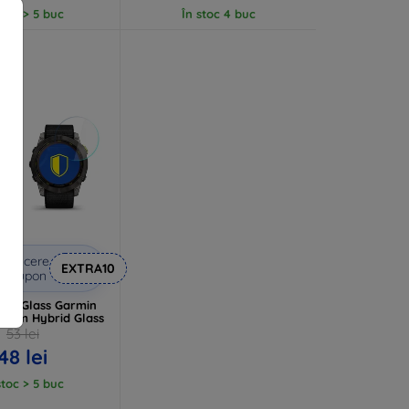
stoc > 5 buc
În stoc 4 buc
Reducere
EXTRA10
u cupon
ibleGlass Garmin
51mm Hybrid Glass
53 lei
48 lei
stoc > 5 buc