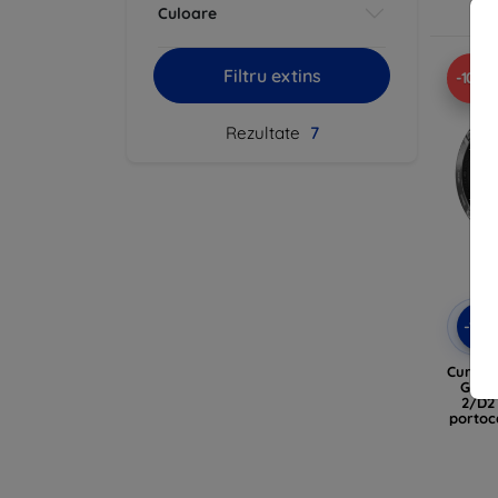
Culoare
Filtru extins
-10%
Rezultate
7
-10
Curea 
Garm
2/D2 
portoc