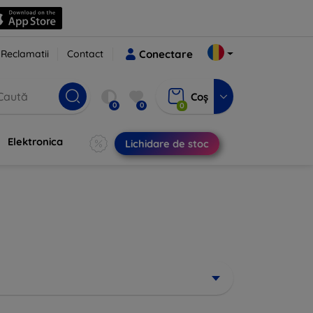
Reclamatii
Contact
Conectare
Coș
0
0
0
Elektronica
Lichidare de stoc