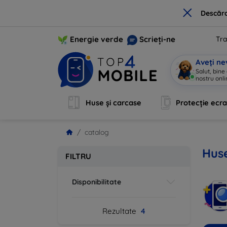
×
Descărc
Energie verde
Scrieți-ne
Tra
Aveți ne
Salut, bine
nostru onli
Huse și carcase
Protecție ecr
catalog
Huse
FILTRU
Disponibilitate
Rezultate
4