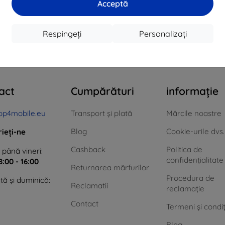
Acceptă
În stoc > 5 buc
În stoc > 5 buc
În 
Respingeți
Personalizați
n total
4
.
act
Cumpărături
informație
op4mobile.eu
Transport și plată
Mărcile noastre
Blog
Cookie-urile dvs.
rieți-ne
Cashback
Politica de
 până vineri:
confidențialitate
8:00 - 16:00
Returnarea mărfurilor
Procedura de
ă și duminică:
Reclamatii
reclamație
Contact
Termeni și condiț
Blog