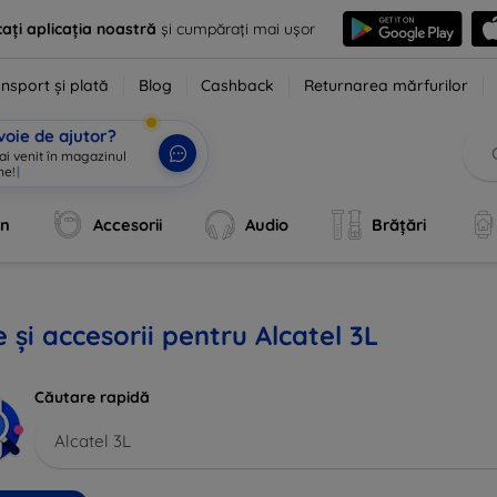
ați aplicația noastră
și cumpărați mai ușor
nsport și plată
Blog
Cashback
Returnarea mărfurilor
voie de ajutor?
 ai venit în magazinul
ne!
|
an
Accesorii
Audio
Brățări
 și accesorii pentru Alcatel 3L
Căutare rapidă
Alcatel 3L