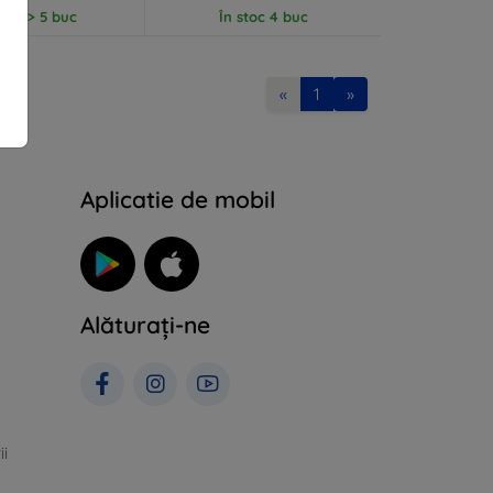
stoc > 5 buc
În stoc 4 buc
«
1
»
Aplicatie de mobil
Alăturați-ne
ii