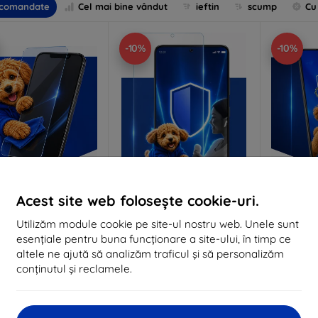
comandate
Cel mai bine vândut
ieftin
scump
Cu
-10%
-10%
Acest site web folosește cookie-uri.
Reducere
Reducere
%
-10%
-10%
EXTRA10
EXTRA10
cu cupon
cu cupon
c
Utilizăm module cookie pe site-ul nostru web. Unele sunt
Anti-Shock sticlă de
3mk Pure Matt Sticlă de
3mk Silve
esențiale pentru buna funcționare a site-ului, în timp ce
protecție
protecție
de
altele ne ajută să analizăm traficul și să personalizăm
lizat la comandă
Realizat la comandă
Realiz
conținutul și reclamele.
84 lei
63 lei
76 lei
57 lei