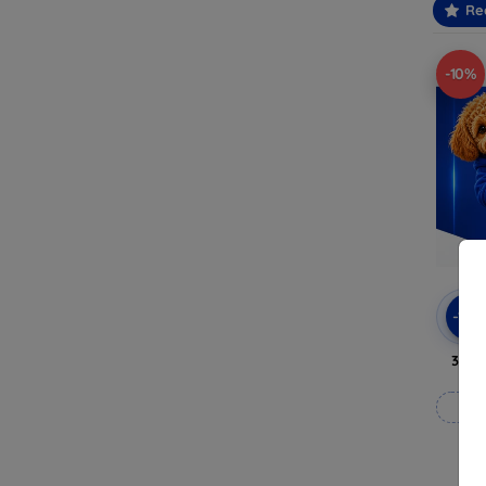
Re
-10%
-10
3mk 
Rea