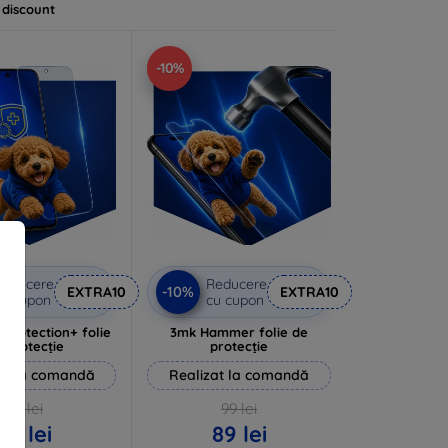
 discount
-10%
Reducere
Reducere
-10%
EXTRA10
EXTRA10
u cupon
cu cupon
rprotection+ folie
3mk Hammer folie de
 protecție
protecție
at la comandă
Realizat la comandă
94 lei
99 lei
85 lei
89 lei