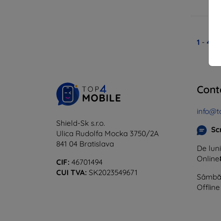
1
-
4
di
Cont
info@t
Shield-Sk s.r.o.
Sc
Ulica Rudolfa Mocka 3750/2A
841 04 Bratislava
De luni
Online
CIF:
46701494
CUI TVA:
SK2023549671
Sâmbăt
Offline