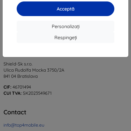
1
-
5
din total
5
.
Acceptă
«
1
»
Personalizați
Respingeți
Shield-Sk s.r.o.
Ulica Rudolfa Mocka 3750/2A
841 04 Bratislava
CIF:
46701494
CUI TVA:
SK2023549671
Contact
info@top4mobile.eu