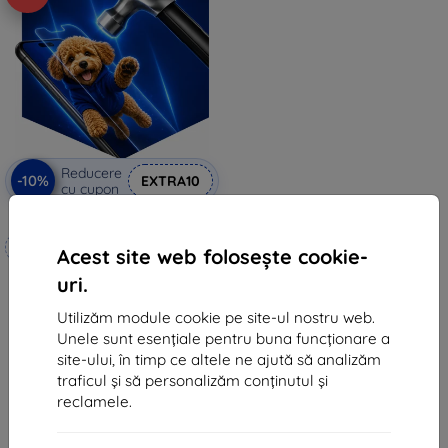
Reducere
-10%
EXTRA10
cu cupon
3mk Hammer folie de protecție
Realizat la comandă
Acest site web folosește cookie-
99 lei
uri.
89 lei
Utilizăm module cookie pe site-ul nostru web.
În stoc 4 buc
Unele sunt esențiale pentru buna funcționare a
site-ului, în timp ce altele ne ajută să analizăm
traficul și să personalizăm conținutul și
reclamele.