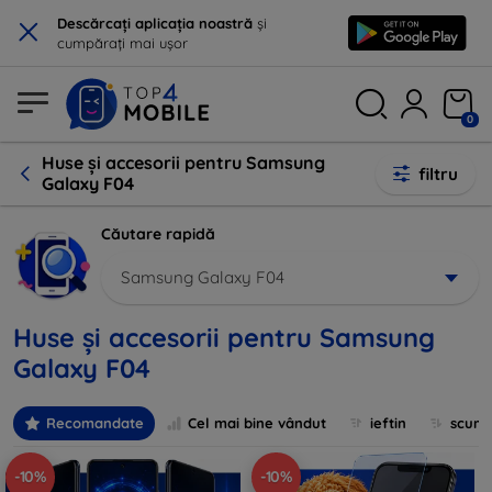
×
Descărcați aplicația noastră
și
cumpărați mai ușor
0
Huse și accesorii pentru Samsung
filtru
Galaxy F04
Căutare rapidă
Samsung Galaxy F04
Huse și accesorii pentru Samsung
Galaxy F04
Recomandate
Cel mai bine vândut
ieftin
scum
-10%
-10%