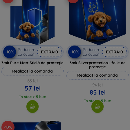
Reducere
Reducere
-10%
-10%
EXTRA10
EXTRA10
cu cupon
cu cupon
3mk Pure Matt Sticlă de protecție
3mk Silverprotection+ folie de
protecție
Realizat la comandă
Realizat la comandă
63 lei
94 lei
57 lei
85 lei
În stoc > 5 buc
În stoc > 5 buc
-10%