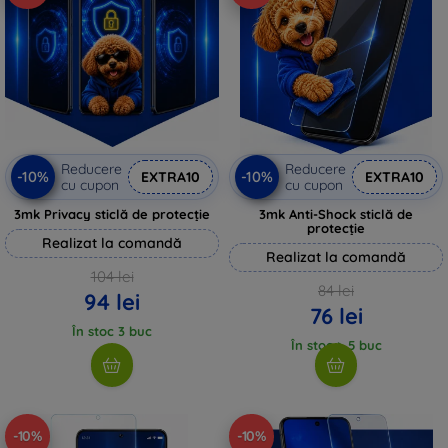
Reducere
Reducere
-10%
-10%
EXTRA10
EXTRA10
cu cupon
cu cupon
3mk Privacy sticlă de protecție
3mk Anti-Shock sticlă de
protecție
Realizat la comandă
Realizat la comandă
104 lei
84 lei
94 lei
76 lei
În stoc 3 buc
În stoc > 5 buc
-10%
-10%