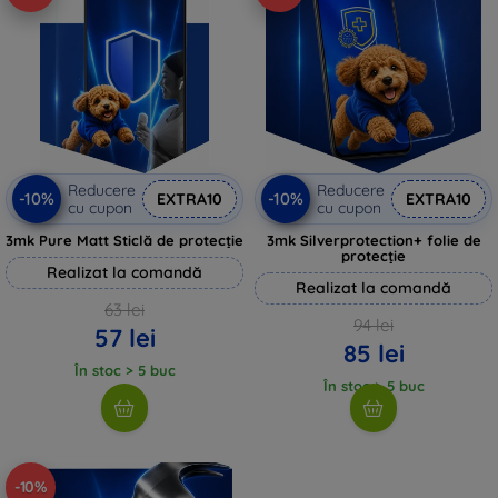
Reducere
Reducere
-10%
-10%
EXTRA10
EXTRA10
cu cupon
cu cupon
3mk Pure Matt Sticlă de protecție
3mk Silverprotection+ folie de
protecție
Realizat la comandă
Realizat la comandă
63 lei
94 lei
57 lei
85 lei
În stoc > 5 buc
În stoc > 5 buc
-10%