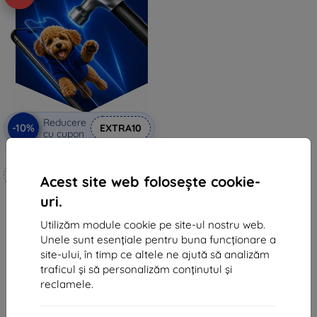
Reducere
-10%
EXTRA10
cu cupon
3mk Hammer folie de protecție
Realizat la comandă
Acest site web folosește cookie-
99 lei
uri.
89 lei
Utilizăm module cookie pe site-ul nostru web.
În stoc 4 buc
Unele sunt esențiale pentru buna funcționare a
site-ului, în timp ce altele ne ajută să analizăm
traficul și să personalizăm conținutul și
reclamele.