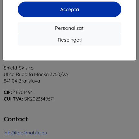
1
-
5
din total
5
.
Acceptă
«
1
»
Personalizați
Respingeți
Shield-Sk s.r.o.
Ulica Rudolfa Mocka 3750/2A
841 04 Bratislava
CIF:
46701494
CUI TVA:
SK2023549671
Contact
info@top4mobile.eu