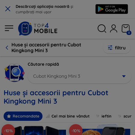
×
Descărcați aplicația noastră
și
cumpărați mai ușor
0
Huse și accesorii pentru Cubot
filtru
Kingkong Mini 3
Căutare rapidă
Cubot Kingkong Mini 3
Huse și accesorii pentru Cubot
Kingkong Mini 3
Recomandate
Cel mai bine vândut
ieftin
scum
-10%
-10%