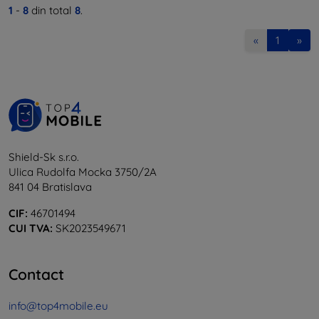
1
-
8
din total
8
.
«
1
»
Shield-Sk s.r.o.
Ulica Rudolfa Mocka 3750/2A
841 04 Bratislava
CIF:
46701494
CUI TVA:
SK2023549671
Contact
info@top4mobile.eu