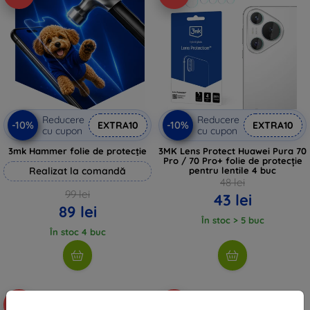
Reducere
Reducere
-10%
-10%
EXTRA10
EXTRA10
cu cupon
cu cupon
3mk Hammer folie de protecție
3MK Lens Protect Huawei Pura 70
Pro / 70 Pro+ folie de protecție
Realizat la comandă
pentru lentile 4 buc
48 lei
99 lei
43 lei
89 lei
În stoc > 5 buc
În stoc 4 buc
-10%
-10%