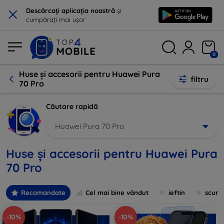
×
Descărcați aplicația noastră
și
cumpărați mai ușor
0
Huse și accesorii pentru Huawei Pura
filtru
70 Pro
Căutare rapidă
Huawei Pura 70 Pro
Huse și accesorii pentru Huawei Pura
70 Pro
Recomandate
Cel mai bine vândut
ieftin
scum
-10%
-10%