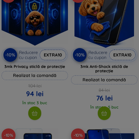
Reducere
Reducere
-10%
-10%
EXTRA10
EXTRA10
cu cupon
cu cupon
3mk Privacy sticlă de protecție
3mk Anti-Shock sticlă de
protecție
Realizat la comandă
Realizat la comandă
104 lei
84 lei
94 lei
76 lei
În stoc 3 buc
În stoc > 5 buc
-10%
-10%