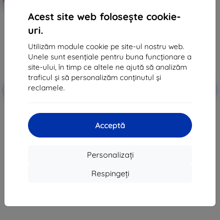
Acest site web folosește cookie-
uri.
Utilizăm module cookie pe site-ul nostru web.
Unele sunt esențiale pentru buna funcționare a
site-ului, în timp ce altele ne ajută să analizăm
traficul și să personalizăm conținutul și
Reducere
Reducere
reclamele.
-10%
-10%
EXTRA10
EXTRA10
cu cupon
cu cupon
3MK Clear Case Huawei Pura 70
3MK Folia ARC+ Huawei Pura 70
Pro / 70 Pro+
Pro / 70 Pro+ folie de protecție
full-screen
53 lei
Acceptă
58 lei
48 lei
52 lei
În stoc 2 buc
Personalizați
În stoc 3 buc
Respingeți