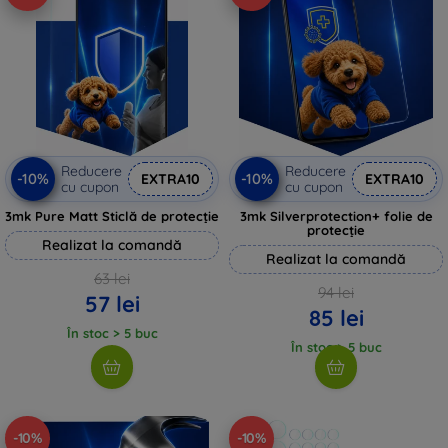
Reducere
Reducere
-10%
-10%
EXTRA10
EXTRA10
cu cupon
cu cupon
3mk Pure Matt Sticlă de protecție
3mk Silverprotection+ folie de
protecție
Realizat la comandă
Realizat la comandă
63 lei
94 lei
57 lei
85 lei
În stoc > 5 buc
În stoc > 5 buc
-10%
-10%