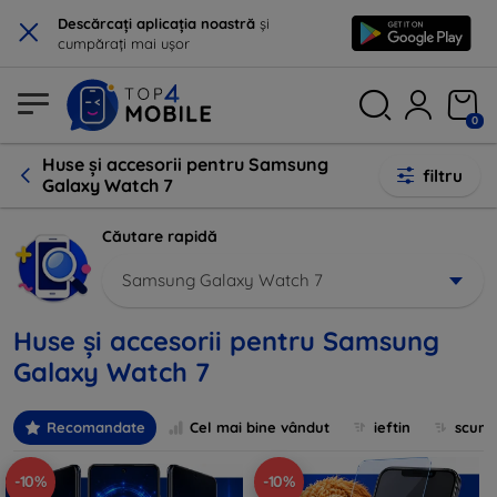
×
Descărcați aplicația noastră
și
cumpărați mai ușor
0
Huse și accesorii pentru Samsung
filtru
Galaxy Watch 7
Căutare rapidă
Samsung Galaxy Watch 7
Huse și accesorii pentru Samsung
Galaxy Watch 7
Recomandate
Cel mai bine vândut
ieftin
scum
-10%
-10%