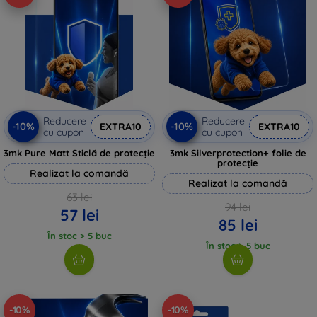
Reducere
Reducere
-10%
-10%
EXTRA10
EXTRA10
cu cupon
cu cupon
3mk Pure Matt Sticlă de protecție
3mk Silverprotection+ folie de
protecție
Realizat la comandă
Realizat la comandă
63 lei
94 lei
57 lei
85 lei
În stoc > 5 buc
În stoc > 5 buc
-10%
-10%