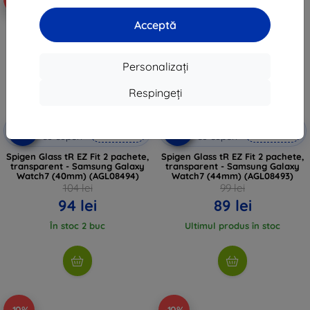
Acceptă
Personalizați
Respingeți
Reducere
Reducere
-10%
-10%
EXTRA10
EXTRA10
cu cupon
cu cupon
Spigen Glass tR EZ Fit 2 pachete,
Spigen Glass tR EZ Fit 2 pachete,
transparent - Samsung Galaxy
transparent - Samsung Galaxy
Watch7 (40mm) (AGL08494)
Watch7 (44mm) (AGL08493)
104 lei
99 lei
94 lei
89 lei
În stoc 2 buc
Ultimul produs în stoc