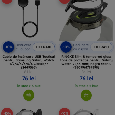
Reducere
Reducere
-10%
-10%
EXTRA10
EXTRA10
cu cupon
cu cupon
Cablu de încărcare USB Tactical
RINGKE Slim & tempered glass
pentru Samsung Galaxy Watch
folie de protecție pentru Galaxy
1/2/3/4/5/6/6 Classic/7
Watch 7 (44 mm) negru titaniu
(2449565)
(8809961787898)
84 lei
84 lei
76 lei
76 lei
În stoc > 5 buc
În stoc > 5 buc
-10%
-10%