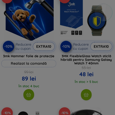
Reducere
Reducere
-10%
-10%
EXTRA10
EXTRA10
cu cupon
cu cupon
3mk Hammer folie de protecție
3MK FlexibleGlass Watch sticlă
hibridă pentru Samsung Galaxy
Realizat la comandă
Watch 7 40mm
53 lei
99 lei
48 lei
89 lei
În stoc > 5 buc
În stoc 4 buc
-10%
-10%