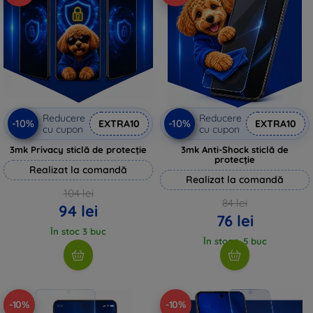
Reducere
Reducere
-10%
-10%
EXTRA10
EXTRA10
cu cupon
cu cupon
3mk Privacy sticlă de protecție
3mk Anti-Shock sticlă de
protecție
Realizat la comandă
Realizat la comandă
104 lei
84 lei
94 lei
76 lei
În stoc 3 buc
În stoc > 5 buc
-10%
-10%