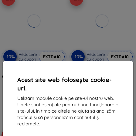
Reducere
Reducere
-10%
-10%
EXTRA10
EXTRA10
cu cupon
cu cupon
TECH-PROTECT DEFENSE360 husa
Husă Spigen Rugged Armor Pro
transparenta Samsung Galaxy
neagră mată pentru Samsung
Watch 7 (44 mm) (5906302311859)
Galaxy Watch7 (40mm)
Acest site web folosește cookie-
(ACS08336)
48 lei
192 lei
uri.
43 lei
173 lei
Utilizăm module cookie pe site-ul nostru web.
În stoc > 5 buc
În stoc 4 buc
Unele sunt esențiale pentru buna funcționare a
site-ului, în timp ce altele ne ajută să analizăm
traficul și să personalizăm conținutul și
reclamele.
-10%
-10%