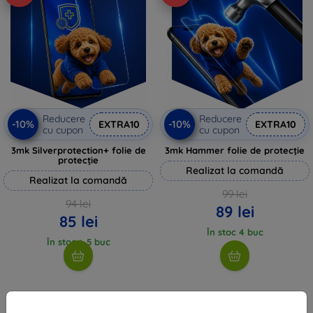
Reducere
Reducere
-10%
-10%
EXTRA10
EXTRA10
cu cupon
cu cupon
3mk Silverprotection+ folie de
3mk Hammer folie de protecție
protecție
Realizat la comandă
Realizat la comandă
99 lei
94 lei
89 lei
85 lei
În stoc 4 buc
În stoc > 5 buc