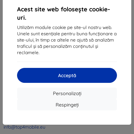
1
-
4
din total
4
.
Acest site web folosește cookie-
«
1
»
uri.
Utilizăm module cookie pe site-ul nostru web.
Unele sunt esențiale pentru buna funcționare a
site-ului, în timp ce altele ne ajută să analizăm
traficul și să personalizăm conținutul și
reclamele.
Shield-Sk s.r.o.
Ulica Rudolfa Mocka 3750/2A
Acceptă
841 04 Bratislava
CIF:
46701494
Personalizați
CUI TVA:
SK2023549671
Respingeți
Contact
info@top4mobile.eu