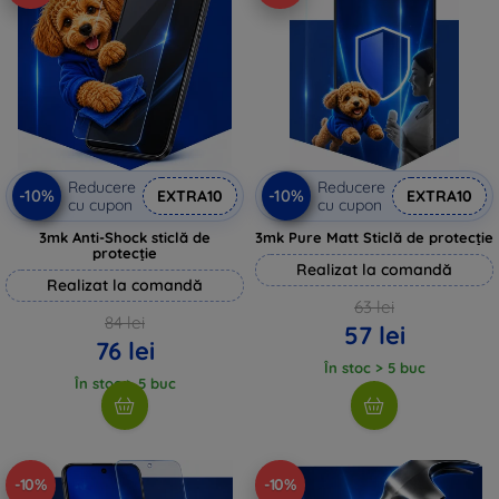
Reducere
Reducere
-10%
-10%
EXTRA10
EXTRA10
cu cupon
cu cupon
3mk Anti-Shock sticlă de
3mk Pure Matt Sticlă de protecție
protecție
Realizat la comandă
Realizat la comandă
63 lei
84 lei
57 lei
76 lei
În stoc > 5 buc
În stoc > 5 buc
-10%
-10%