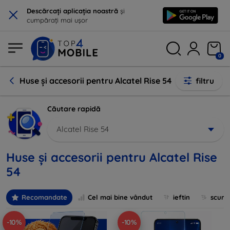
×
Descărcați aplicația noastră
și
cumpărați mai ușor
0
Huse și accesorii pentru Alcatel Rise 54
filtru
Căutare rapidă
Alcatel Rise 54
Huse și accesorii pentru Alcatel Rise
54
Recomandate
Cel mai bine vândut
ieftin
scum
-10%
-10%