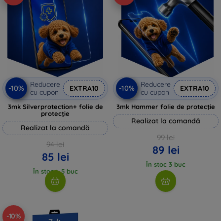
Reducere
Reducere
-10%
-10%
EXTRA10
EXTRA10
cu cupon
cu cupon
3mk Silverprotection+ folie de
3mk Hammer folie de protecție
protecție
Realizat la comandă
Realizat la comandă
99 lei
94 lei
89 lei
85 lei
În stoc 3 buc
În stoc > 5 buc
-10%