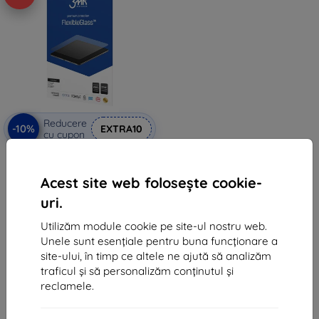
Reducere
-10%
EXTRA10
cu cupon
3MK FlexibleGlass Huawei
MediaPad M3 Lite, sticlă hibridă
de 10"
Acest site web folosește cookie-
79 lei
uri.
71 lei
Utilizăm module cookie pe site-ul nostru web.
În stoc > 5 buc
Unele sunt esențiale pentru buna funcționare a
site-ului, în timp ce altele ne ajută să analizăm
traficul și să personalizăm conținutul și
reclamele.