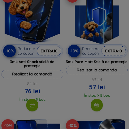
Reducere
Reducere
-10%
-10%
EXTRA10
EXTRA10
cu cupon
cu cupon
3mk Anti-Shock sticlă de
3mk Pure Matt Sticlă de protecție
protecție
Realizat la comandă
Realizat la comandă
63 lei
84 lei
57 lei
76 lei
În stoc > 5 buc
În stoc > 5 buc
-10%
-10%