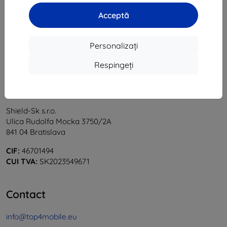
1
-
5
din total
5
.
Acceptă
«
1
»
Personalizați
Respingeți
Shield-Sk s.r.o.
Ulica Rudolfa Mocka 3750/2A
841 04 Bratislava
CIF:
46701494
CUI TVA:
SK2023549671
Contact
info@top4mobile.eu