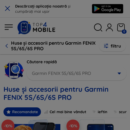
×
Descărcați aplicația noastră
și
cumpărați mai ușor
0
Huse și accesorii pentru Garmin FENIX
filtru
5S/6S/6S PRO
Căutare rapidă
Garmin FENIX 5S/6S/6S PRO
Huse și accesorii pentru Garmin
FENIX 5S/6S/6S PRO
Recomandate
Cel mai bine vândut
ieftin
scum
-10%
-10%