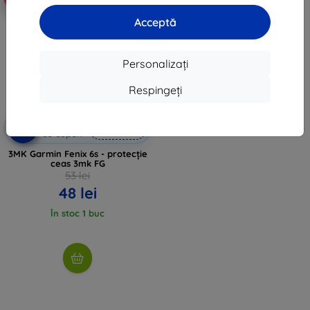
Acceptă
Personalizați
Respingeți
Reducere
-10%
EXTRA10
cu cupon
3MK Garmin Fenix 6s - protecție
ceas 3mk FG
53 lei
48 lei
În stoc 1 buc