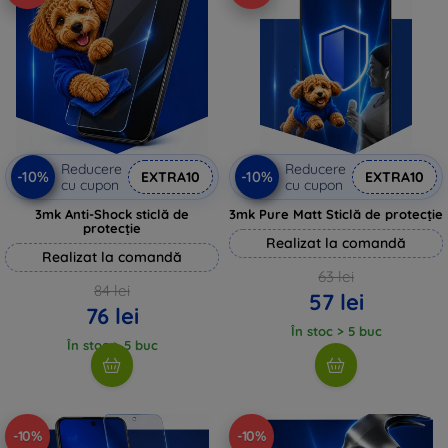
Reducere
Reducere
-10%
-10%
EXTRA10
EXTRA10
cu cupon
cu cupon
3mk Anti-Shock sticlă de
3mk Pure Matt Sticlă de protecție
protecție
Realizat la comandă
Realizat la comandă
63 lei
84 lei
57 lei
76 lei
În stoc > 5 buc
În stoc > 5 buc
-10%
-10%