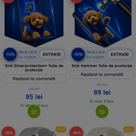
Reducere
Reducere
-10%
-10%
EXTRA10
EXTRA10
cu cupon
cu cupon
3mk Silverprotection+ folie de
3mk Hammer folie de protecție
protecție
Realizat la comandă
Realizat la comandă
99 lei
94 lei
89 lei
85 lei
În stoc 3 buc
În stoc > 5 buc
Nou
Nou
-10%
-10%