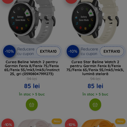
Reducere
Reducere
-10%
-10%
EXTRA10
EXTRA10
cu cupon
cu cupon
Curea Beline Watch 2 pentru
Curea Star Beline Watch 2
Garmin Fenix 8/Fenix 7S/Fenix
pentru Garmin Fenix 8/Fenix
6S/Fenix 5S/mk3/mk3i/Instinct
7S/Fenix 6S/Fenix 5S/mk3/mk3i,
2S, gri (05908047991273)
lumină stelară
94 lei
94 lei
85 lei
85 lei
În stoc > 5 buc
În stoc > 5 buc
Nou
Nou
-10%
-10%