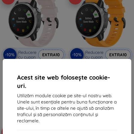
Reducere
Reducere
-10%
-10%
EXTRA10
EXTRA10
cu cupon
cu cupon
Curea Beline Watch 2 pentru
Curea Beline Watch 2 pentru
Garmin Fenix 8/Fenix 7S/Fenix
Garmin Fenix 8/Fenix 7S/Fenix
6S/Fenix 5S/mk3/mk3i/Instinct
6S/Fenix 5S/mk3/mk3i/Instinct
Acest site web folosește cookie-
2S, roz (05908047991303)
2S, portocalie (05908047991280)
94 lei
94 lei
uri.
85 lei
85 lei
Utilizăm module cookie pe site-ul nostru web.
În stoc > 5 buc
În stoc > 5 buc
Unele sunt esențiale pentru buna funcționare a
site-ului, în timp ce altele ne ajută să analizăm
traficul și să personalizăm conținutul și
reclamele.
-10%