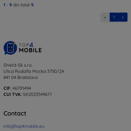
1
-
9
din total
9
.
«
1
»
Shield-Sk s.r.o.
Ulica Rudolfa Mocka 3750/2A
841 04 Bratislava
CIF:
46701494
CUI TVA:
SK2023549671
Contact
info@top4mobile.eu