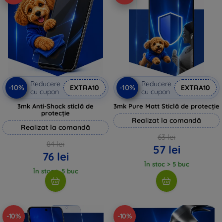
Reducere
Reducere
-10%
-10%
EXTRA10
EXTRA10
cu cupon
cu cupon
3mk Anti-Shock sticlă de
3mk Pure Matt Sticlă de protecție
protecție
Realizat la comandă
Realizat la comandă
63 lei
84 lei
57 lei
76 lei
În stoc > 5 buc
În stoc > 5 buc
-10%
-10%