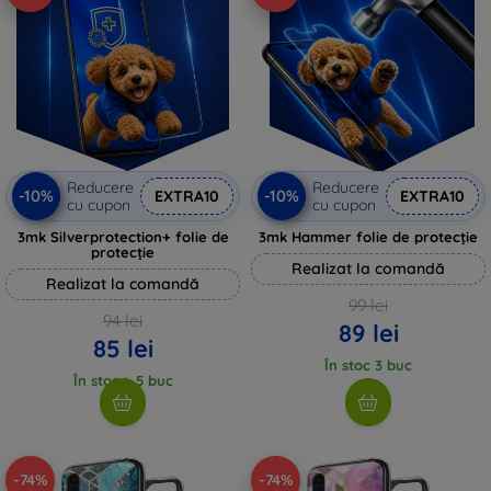
Reducere
Reducere
-10%
-10%
EXTRA10
EXTRA10
cu cupon
cu cupon
3mk Silverprotection+ folie de
3mk Hammer folie de protecție
protecție
Realizat la comandă
Realizat la comandă
99 lei
94 lei
89 lei
85 lei
În stoc 3 buc
În stoc > 5 buc
-74%
-74%