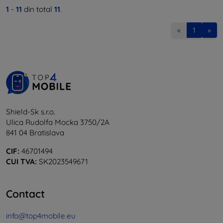
1
-
11
din total
11
.
«
1
»
Shield-Sk s.r.o.
Ulica Rudolfa Mocka 3750/2A
841 04 Bratislava
CIF:
46701494
CUI TVA:
SK2023549671
Contact
info@top4mobile.eu