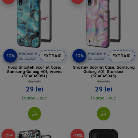
Reducere
Reducere
-10%
-10%
EXTRA10
EXTRA10
cu cupon
cu cupon
Husă Ghostek Scarlet Case,
Ghostek Scarlet Case, Samsung
Samsung Galaxy A01, Waves
Galaxy A01, Stardust
(SCACAS054)
(SCACAS045)
112 lei
112 lei
29 lei
29 lei
În stoc 5 buc
În stoc 5 buc
-74%
-75%