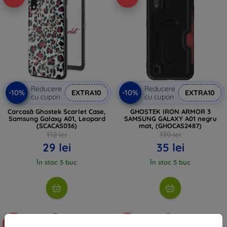
Reducere
Reducere
-10%
-10%
EXTRA10
EXTRA10
cu cupon
cu cupon
Carcasă Ghostek Scarlet Case,
GHOSTEK IRON ARMOR 3
Samsung Galaxy A01, Leopard
SAMSUNG GALAXY A01 negru
(SCACAS036)
mat, (GHOCAS2487)
112 lei
139 lei
29 lei
35 lei
În stoc 5 buc
În stoc 5 buc
-59%
-59%