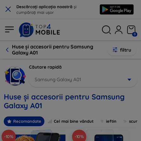
×
Descărcați aplicația noastră
și
cumpărați mai ușor
0
Huse și accesorii pentru Samsung
filtru
Galaxy A01
Căutare rapidă
Samsung Galaxy A01
Huse și accesorii pentru Samsung
Galaxy A01
Recomandate
Cel mai bine vândut
ieftin
scum
-10%
-10%