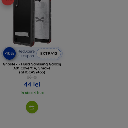
Reducere
-10%
EXTRA10
cu cupon
Ghostek - Husă Samsung Galaxy
A01 Covert 4, Smoke
(GHOCAS2455)
86 lei
44 lei
În stoc 4 buc