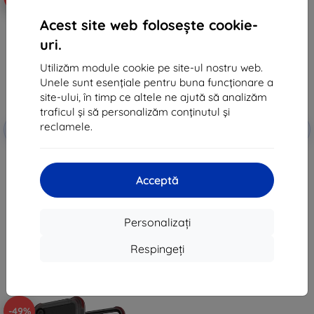
Acest site web folosește cookie-
uri.
Utilizăm module cookie pe site-ul nostru web.
Unele sunt esențiale pentru buna funcționare a
site-ului, în timp ce altele ne ajută să analizăm
traficul și să personalizăm conținutul și
Reducere
Reducere
reclamele.
-10%
-10%
EXTRA10
EXTRA10
cu cupon
cu cupon
Ghostek - husă pentru Samsung
Ghostek - husă Samsung Galaxy
Galaxy A01 Covert 4, roz,
A01 Covert 4, transparentă
(GHOCAS2457)
(GHOCAS2456)
Acceptă
86 lei
86 lei
35 lei
35 lei
Personalizați
În stoc 5 buc
În stoc 5 buc
Respingeți
-49%