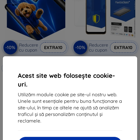
Reducere
Reducere
-10%
-10%
EXTRA10
EXTRA10
cu cupon
cu cupon
3mk Hammer folie de protecție
3MK FlexibleGlass Oppo AX7
sticlă hibridă
Realizat la comandă
53 lei
Acest site web folosește cookie-
48 lei
99 lei
uri.
89 lei
În stoc > 5 buc
Utilizăm module cookie pe site-ul nostru web.
În stoc 4 buc
Unele sunt esențiale pentru buna funcționare a
site-ului, în timp ce altele ne ajută să analizăm
traficul și să personalizăm conținutul și
reclamele.
1
-
6
din total
6
.