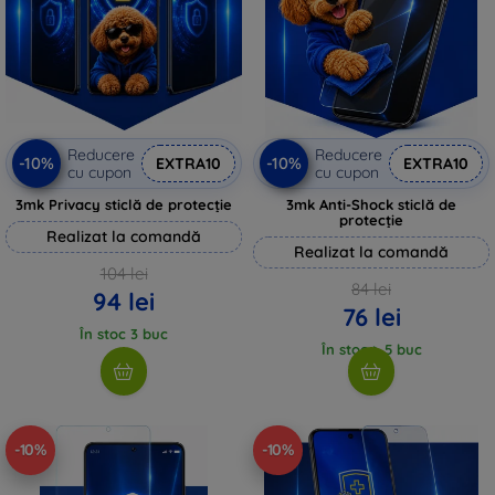
Reducere
Reducere
-10%
-10%
EXTRA10
EXTRA10
cu cupon
cu cupon
3mk Privacy sticlă de protecție
3mk Anti-Shock sticlă de
protecție
Realizat la comandă
Realizat la comandă
104 lei
84 lei
94 lei
76 lei
În stoc 3 buc
În stoc > 5 buc
-10%
-10%