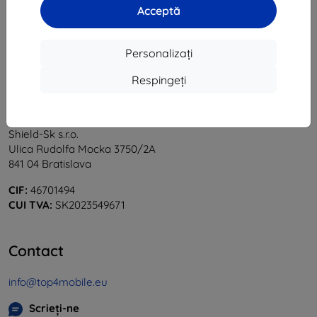
Acceptă
«
1
»
Personalizați
Respingeți
Shield-Sk s.r.o.
Ulica Rudolfa Mocka 3750/2A
841 04 Bratislava
CIF:
46701494
CUI TVA:
SK2023549671
Contact
info@top4mobile.eu
Scrieți-ne