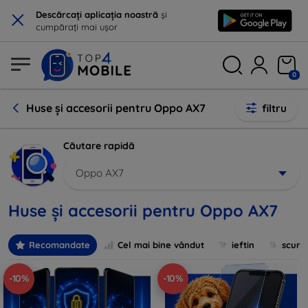
×
Descărcați aplicația noastră
și
cumpărați mai ușor
0
Huse și accesorii pentru Oppo AX7
filtru
Căutare rapidă
Oppo AX7
Huse și accesorii pentru Oppo AX7
Recomandate
Cel mai bine vândut
ieftin
scum
-10%
-10%