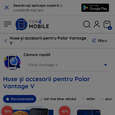
×
Descărcați aplicația noastră
și
cumpărați mai ușor
0
Huse și accesorii pentru Polar Vantage
filtru
V
Căutare rapidă
Polar Vantage V
Huse și accesorii pentru Polar
Vantage V
Recomandate
Cel mai bine vândut
ieftin
scum
-10%
-10%