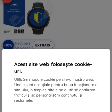
Reducere
-10%
EXTRA10
cu cupon
3MK Polar Vantage V - 3mk folie
protectoare FG pentru ceas
53 lei
Acest site web folosește cookie-
48 lei
uri.
În stoc > 5 buc
Utilizăm module cookie pe site-ul nostru web.
Unele sunt esențiale pentru buna funcționare a
site-ului, în timp ce altele ne ajută să analizăm
traficul și să personalizăm conținutul și
reclamele.