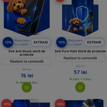
Reducere
Reducere
-10%
-10%
EXTRA10
EXTRA10
cu cupon
cu cupon
3mk Anti-Shock sticlă de
3mk Pure Matt Sticlă de protecție
protecție
Realizat la comandă
Realizat la comandă
63 lei
84 lei
57 lei
76 lei
În stoc > 5 buc
În stoc > 5 buc
-10%
-10%