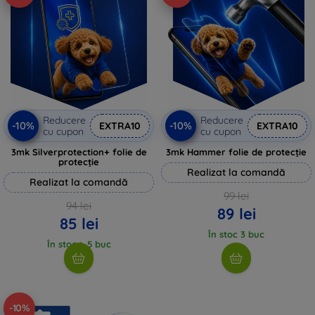
Reducere
Reducere
-10%
-10%
EXTRA10
EXTRA10
cu cupon
cu cupon
3mk Silverprotection+ folie de
3mk Hammer folie de protecție
protecție
Realizat la comandă
Realizat la comandă
99 lei
94 lei
89 lei
85 lei
În stoc 3 buc
În stoc > 5 buc
-10%