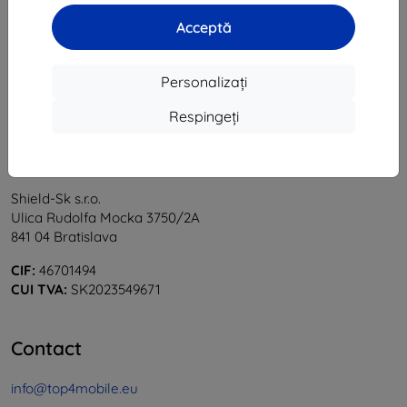
1
-
5
din total
5
.
Acceptă
«
1
»
Personalizați
Respingeți
Shield-Sk s.r.o.
Ulica Rudolfa Mocka 3750/2A
841 04 Bratislava
CIF:
46701494
CUI TVA:
SK2023549671
Contact
info@top4mobile.eu