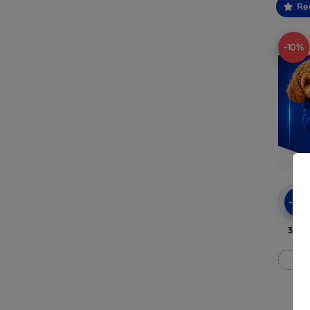
Re
-10%
-10
3mk 
Rea