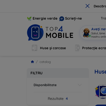
×
Descărc
Energie verde
Scrieți-ne
Tra
Aveți ne
Salut, bine
nostru onli
Huse și carcase
Protecție ecr
catalog
Huse
FILTRU
Disponibilitate
Rezultate
4