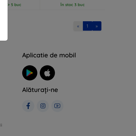
stoc > 5 buc
În stoc 3 buc
«
1
»
Aplicatie de mobil
Alăturați-ne
ii