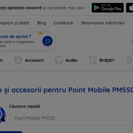
ați aplicația noastră
și cumpărați mai ușor
nsport și plată
Blog
Cashback
Returnarea mărfurilor
voie de ajutor?
 ai venit în magazinul
ne!
|
an
Accesorii
Audio
Brățări
 și accesorii pentru Point Mobile PM55
Căutare rapidă
Point Mobile PM550