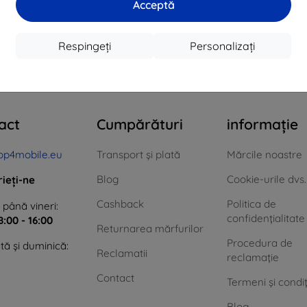
Acceptă
În stoc > 5 buc
În stoc > 5 buc
În 
Respingeți
Personalizați
n total
4
.
act
Cumpărături
informație
op4mobile.eu
Transport și plată
Mărcile noastre
Blog
Cookie-urile dvs.
rieți-ne
Cashback
Politica de
 până vineri:
confidențialitate
8:00 - 16:00
Returnarea mărfurilor
Procedura de
ă și duminică:
Reclamatii
reclamație
Contact
Termeni și condiț
Blog