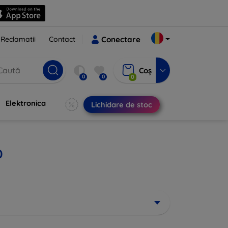
Reclamatii
Contact
Conectare
Coș
0
0
0
Elektronica
Lichidare de stoc
0