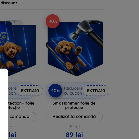
 discount
-10%
Reducere
Reducere
-10%
EXTRA10
EXTRA10
u cupon
cu cupon
rprotection+ folie
3mk Hammer folie de
 protecție
protecție
at la comandă
Realizat la comandă
94 lei
99 lei
85 lei
89 lei