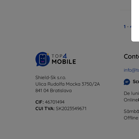
1
-
4
di
Cont
info@t
Shield-Sk s.r.o.
Sc
Ulica Rudolfa Mocka 3750/2A
841 04 Bratislava
De luni
Online
CIF:
46701494
CUI TVA:
SK2023549671
Sâmbăt
Offline