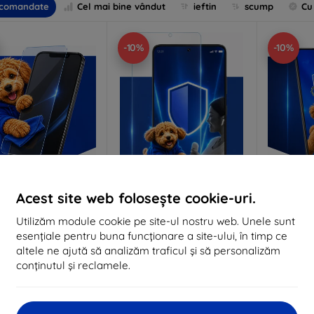
comandate
Cel mai bine vândut
ieftin
scump
Cu
-10%
-10%
Acest site web folosește cookie-uri.
Reducere
Reducere
%
-10%
-10%
EXTRA10
EXTRA10
cu cupon
cu cupon
c
Utilizăm module cookie pe site-ul nostru web. Unele sunt
Anti-Shock sticlă de
3mk Pure Matt Sticlă de
3mk Silve
esențiale pentru buna funcționare a site-ului, în timp ce
protecție
protecție
de
altele ne ajută să analizăm traficul și să personalizăm
lizat la comandă
Realizat la comandă
Realiz
conținutul și reclamele.
84 lei
63 lei
76 lei
57 lei