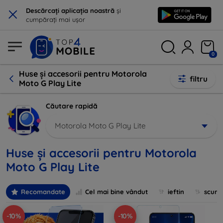
×
Descărcați aplicația noastră
și
cumpărați mai ușor
0
Huse și accesorii pentru Motorola
filtru
Moto G Play Lite
Căutare rapidă
Motorola Moto G Play Lite
Huse și accesorii pentru Motorola
Moto G Play Lite
Recomandate
Cel mai bine vândut
ieftin
scum
-10%
-10%