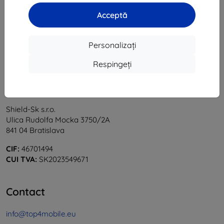
1
-
5
din total
5
.
Acceptă
«
1
»
Personalizați
Respingeți
Shield-Sk s.r.o.
Ulica Rudolfa Mocka 3750/2A
841 04 Bratislava
CIF:
46701494
CUI TVA:
SK2023549671
Contact
info@top4mobile.eu