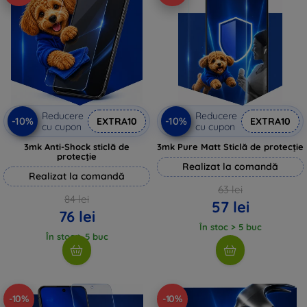
Reducere
Reducere
-10%
-10%
EXTRA10
EXTRA10
cu cupon
cu cupon
3mk Anti-Shock sticlă de
3mk Pure Matt Sticlă de protecție
protecție
Realizat la comandă
Realizat la comandă
63 lei
84 lei
57 lei
76 lei
În stoc > 5 buc
În stoc > 5 buc
-10%
-10%