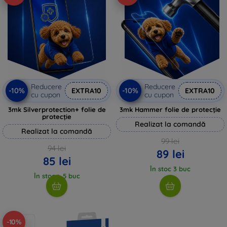
Reducere
Reducere
-10%
-10%
EXTRA10
EXTRA10
cu cupon
cu cupon
3mk Silverprotection+ folie de
3mk Hammer folie de protecție
protecție
Realizat la comandă
Realizat la comandă
99 lei
94 lei
89 lei
85 lei
În stoc 3 buc
În stoc > 5 buc
-10%