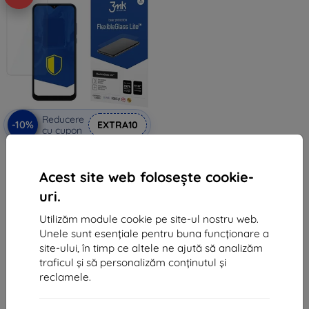
Reducere
-10%
EXTRA10
cu cupon
3MK FlexibleGlass Lite Moto G
Play Lite Hybrid Glass Lite
43 lei
Acest site web folosește cookie-
39 lei
uri.
În stoc > 5 buc
Utilizăm module cookie pe site-ul nostru web.
Unele sunt esențiale pentru buna funcționare a
site-ului, în timp ce altele ne ajută să analizăm
traficul și să personalizăm conținutul și
reclamele.