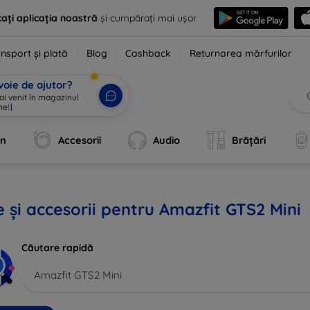
ați aplicația noastră
și cumpărați mai ușor
nsport și plată
Blog
Cashback
Returnarea mărfurilor
voie de ajutor?
 ai venit în magazinul
ne!
|
an
Accesorii
Audio
Brățări
 și accesorii pentru Amazfit GTS2 Mini
Căutare rapidă
Amazfit GTS2 Mini