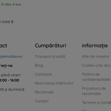
În stoc 4 buc
n total
5
.
act
Cumpărături
informație
op4mobile.eu
Transport și plată
Mărcile noastre
Blog
Cookie-urile dvs.
rieți-ne
Cashback
Politica de
 până vineri:
confidențialitate
8:00 - 16:00
Returnarea mărfurilor
Procedura de
ă și duminică:
Reclamatii
reclamație
Contact
Termeni și condiț