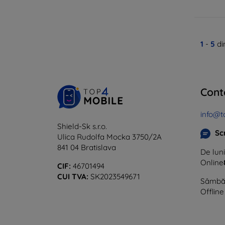
1
-
5
di
Cont
info@t
Shield-Sk s.r.o.
Sc
Ulica Rudolfa Mocka 3750/2A
841 04 Bratislava
De luni
Online
CIF:
46701494
CUI TVA:
SK2023549671
Sâmbăt
Offline