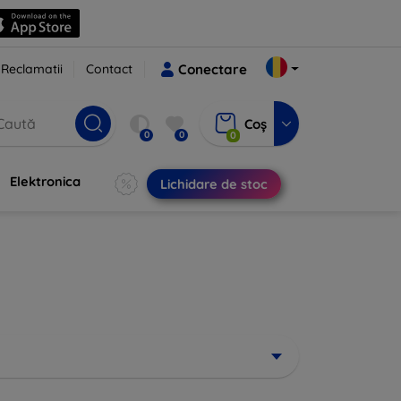
Reclamatii
Contact
Conectare
Coș
0
0
0
Elektronica
Lichidare de stoc