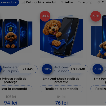
comandate
Cel mai bine vândut
ieftin
scump
Cu
-10%
-10%
Reducere
Reducere
%
-10%
-10%
EXTRA10
EXTRA10
cu cupon
cu cupon
c
 Privacy sticlă de
3mk Anti-Shock sticlă de
3mk Pur
protecție
protecție
lizat la comandă
Realizat la comandă
Realiz
105 lei
84 lei
94 lei
76 lei