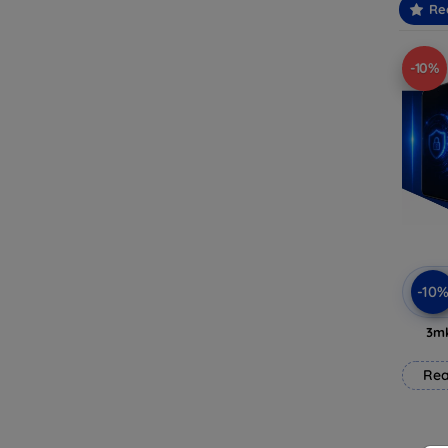
Re
-10%
-10
3mk
Rea