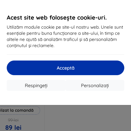
În stoc 3 buc
În stoc > 5 buc
În 
Acest site web folosește cookie-uri.
Utilizăm module cookie pe site-ul nostru web. Unele sunt
esențiale pentru buna funcționare a site-ului, în timp ce
altele ne ajută să analizăm traficul și să personalizăm
conținutul și reclamele.
Acceptă
Reducere
Respingeți
Personalizați
%
EXTRA10
cu cupon
 Hammer folie de
protecție
lizat la comandă
99 lei
89 lei