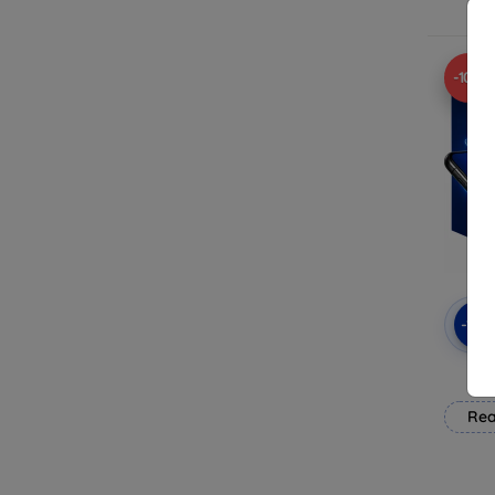
-10%
-10
3mk
Rea