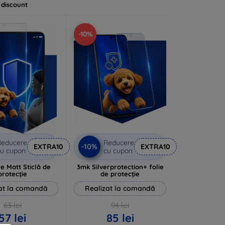
 discount
-10%
Reducere
Reducere
-10%
EXTRA10
EXTRA10
u cupon
cu cupon
e Matt Sticlă de
3mk Silverprotection+ folie
protecție
de protecție
at la comandă
Realizat la comandă
63 lei
94 lei
57 lei
85 lei