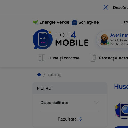
×
Descărc
Energie verde
Scrieți-ne
Tra
Aveți ne
Salut, bine
nostru onli
Huse și carcase
Protecție ecr
catalog
Huse
FILTRU
Disponibilitate
Rezultate
5