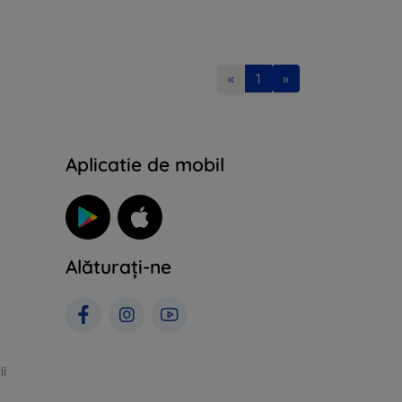
«
1
»
Aplicatie de mobil
Alăturați-ne
ii