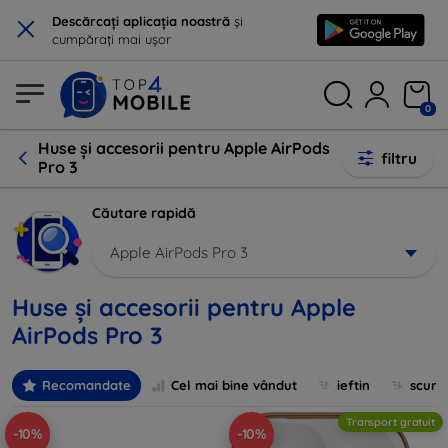
×
Descărcați aplicația noastră
și
cumpărați mai ușor
0
Huse și accesorii pentru Apple AirPods
filtru
Pro 3
Căutare rapidă
Apple AirPods Pro 3
Huse și accesorii pentru Apple
AirPods Pro 3
Recomandate
Cel mai bine vândut
ieftin
scum
Transport gratuit
-10%
-10%