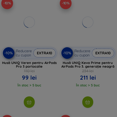
-10%
-10%
Reducere
Reducere
-10%
-10%
EXTRA10
EXTRA10
cu cupon
cu cupon
Husă UNIQ Veren pentru AirPods
Husă UNIQ Keva Prime pentru
Pro 3 portocalie
AirPods Pro 3. generație neagră
110 lei
234 lei
99 lei
211 lei
În stoc > 5 buc
În stoc > 5 buc