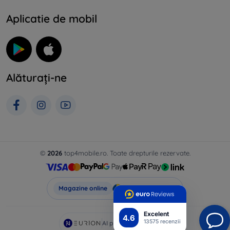
Aplicatie de mobil
Alăturați-ne
©
2026
top4mobile.ro. Toate drepturile rezervate.
Top4Mobile.ro
Magazine online
Excelent
4.6
13575 recenzii
AI powered by
Eurion