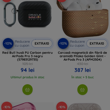
Reducere
Reducere
-10%
-10%
EXTRA10
EXTRA10
cu cupon
cu cupon
Red Bull husă PU Carbon pentru
Carcasă magnetică din fibră de
AirPods Pro 3 negru
aramidă Pitaka Golden Glint -
(57983129735)
AirPods Pro 3 (APM2504)
105 lei
430 lei
94 lei
387 lei
Ultimul produs în stoc
În stoc > 5 buc
-10%
-10%