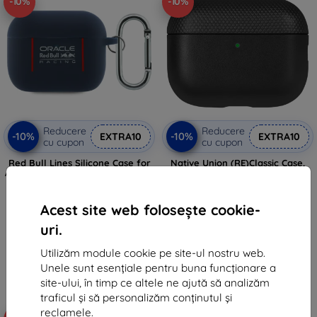
-10%
-10%
Reducere
Reducere
-10%
-10%
EXTRA10
EXTRA10
cu cupon
cu cupon
Red Bull Lines Silicone Case for
Native Union (RE)Classic Case,
AirPods Pro 3 Navy (57983129736)
black - AirPods Pro 3 (RECLA-
APPRO3-BLK)
99 lei
234 lei
89 lei
Acest site web folosește cookie-
211 lei
În stoc > 5 buc
uri.
În stoc > 5 buc
Utilizăm module cookie pe site-ul nostru web.
Unele sunt esențiale pentru buna funcționare a
site-ului, în timp ce altele ne ajută să analizăm
traficul și să personalizăm conținutul și
reclamele.