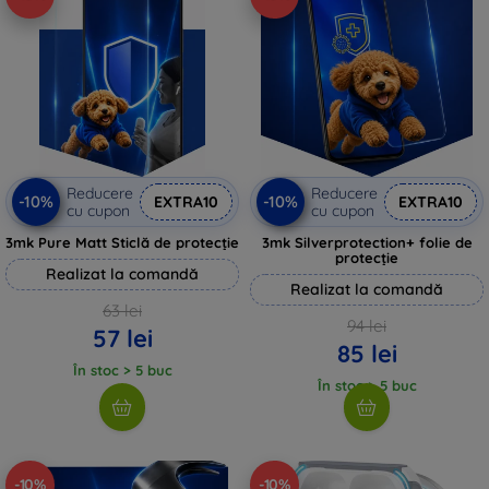
Reducere
Reducere
-10%
-10%
EXTRA10
EXTRA10
cu cupon
cu cupon
3mk Pure Matt Sticlă de protecție
3mk Silverprotection+ folie de
protecție
Realizat la comandă
Realizat la comandă
63 lei
94 lei
57 lei
85 lei
În stoc > 5 buc
În stoc > 5 buc
-10%
-10%