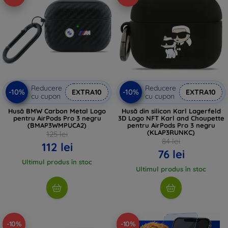
Reducere
Reducere
-10%
-10%
EXTRA10
EXTRA10
cu cupon
cu cupon
Husă BMW Carbon Metal Logo
Husă din silicon Karl Lagerfeld
pentru AirPods Pro 3 negru
3D Logo NFT Karl and Choupette
(BMAP3WMPUCA2)
pentru AirPods Pro 3 negru
(KLAP3RUNKC)
125 lei
84 lei
112 lei
76 lei
Ultimul produs în stoc
Ultimul produs în stoc
-10%
-10%