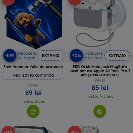
Reducere
Reducere
-10%
-10%
EXTRA10
EXTRA10
cu cupon
cu cupon
3mk Hammer folie de protecție
ESR Orbit HaloLock MagSafe
husă pentru Apple AirPods Pro 3
Realizat la comandă
Alb (4894240289143)
94 lei
99 lei
85 lei
89 lei
În stoc > 5 buc
În stoc 3 buc
-10%
-10%