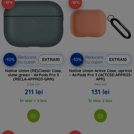
-10%
-10%
Reducere
Reducere
-10%
-10%
EXTRA10
EXTRA10
cu cupon
cu cupon
Native Union (RE)Classic Case,
Native Union Active Case, apricot
slate green - AirPods Pro 3
- AirPods Pro 3 (ACTCSE-APPRO3-
(RECLA-APPRO3-GRN)
APR)
234 lei
146 lei
211 lei
131 lei
În stoc > 5 buc
În stoc 2 buc