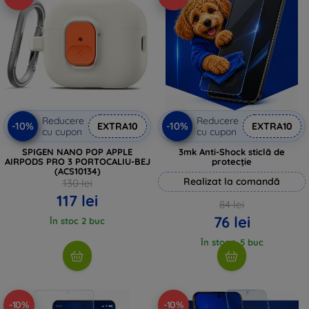
Reducere
Reducere
-10%
-10%
EXTRA10
EXTRA10
cu cupon
cu cupon
SPIGEN NANO POP APPLE
3mk Anti-Shock sticlă de
AIRPODS PRO 3 PORTOCALIU-BEJ
protecție
(ACS10134)
Realizat la comandă
130 lei
117 lei
84 lei
76 lei
În stoc 2 buc
În stoc > 5 buc
-10%
-10%