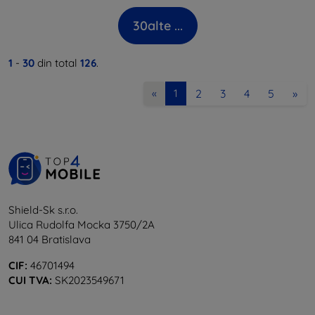
30
alte ...
1
-
30
din total
126
.
2
3
4
5
»
«
1
Shield-Sk s.r.o.
Ulica Rudolfa Mocka 3750/2A
841 04 Bratislava
CIF:
46701494
CUI TVA:
SK2023549671