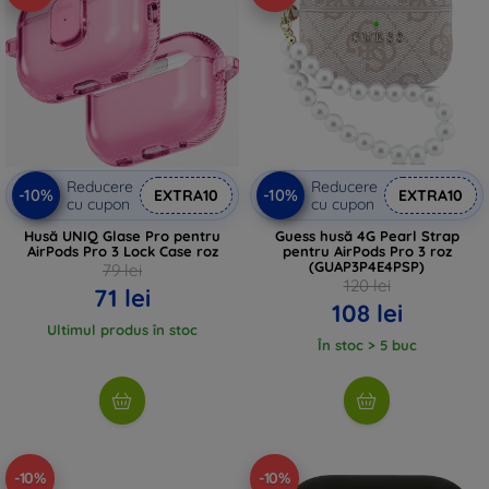
Reducere
Reducere
-10%
-10%
EXTRA10
EXTRA10
cu cupon
cu cupon
Husă UNIQ Glase Pro pentru
Guess husă 4G Pearl Strap
AirPods Pro 3 Lock Case roz
pentru AirPods Pro 3 roz
(GUAP3P4E4PSP)
79 lei
120 lei
71 lei
108 lei
Ultimul produs în stoc
În stoc > 5 buc
-10%
-10%