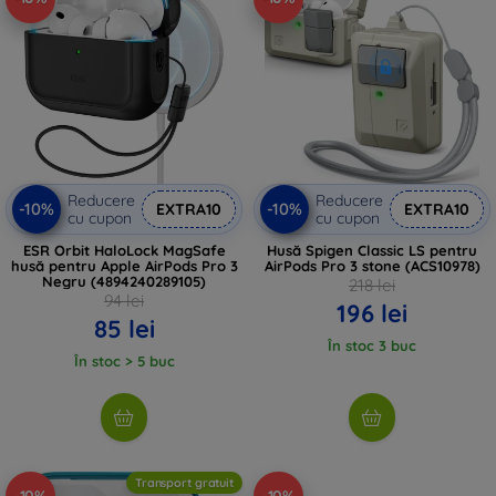
Reducere
Reducere
-10%
-10%
EXTRA10
EXTRA10
cu cupon
cu cupon
ESR Orbit HaloLock MagSafe
Husă Spigen Classic LS pentru
husă pentru Apple AirPods Pro 3
AirPods Pro 3 stone (ACS10978)
Negru (4894240289105)
218 lei
94 lei
196 lei
85 lei
În stoc 3 buc
În stoc > 5 buc
Transport gratuit