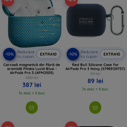
-10%
-10%
Reducere
Reducere
-10%
-10%
EXTRA10
EXTRA10
cu cupon
cu cupon
Carcasă magnetică din fibră de
Red Bull Silicone Case for
aramidă Pitaka Lucid Blue -
AirPods Pro 3 Navy (57983129737)
AirPods Pro 3 (APM2505)
99 lei
430 lei
89 lei
387 lei
În stoc > 5 buc
În stoc > 5 buc