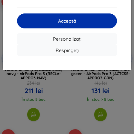
-10%
-10%
Acceptă
Personalizați
Respingeți
Reducere
Reducere
-10%
-10%
EXTRA10
EXTRA10
cu cupon
cu cupon
Native Union (RE)Classic Case,
Native Union Active Case, slate
navy - AirPods Pro 3 (RECLA-
green - AirPods Pro 3 (ACTCSE-
APPRO3-NAV)
APPRO3-GRN)
234 lei
146 lei
211 lei
131 lei
În stoc 5 buc
În stoc > 5 buc