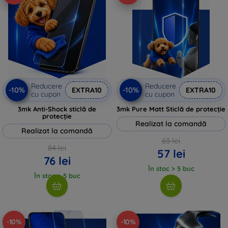
Reducere
Reducere
-10%
-10%
EXTRA10
EXTRA10
cu cupon
cu cupon
3mk Anti-Shock sticlă de
3mk Pure Matt Sticlă de protecție
protecție
Realizat la comandă
Realizat la comandă
63 lei
84 lei
57 lei
76 lei
În stoc > 5 buc
În stoc > 5 buc
-10%
-10%