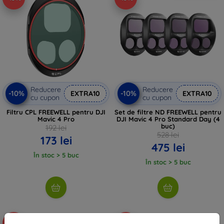
Reducere
Reducere
-10%
-10%
EXTRA10
EXTRA10
cu cupon
cu cupon
Filtru CPL FREEWELL pentru DJI
Set de filtre ND FREEWELL pentru
Mavic 4 Pro
DJI Mavic 4 Pro Standard Day (4
buc)
192 lei
528 lei
173 lei
475 lei
În stoc > 5 buc
În stoc > 5 buc
-10%
-10%