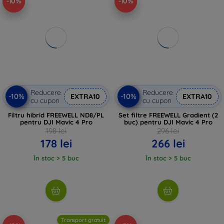
-10%
-10%
Reducere
Reducere
-10%
-10%
EXTRA10
EXTRA10
cu cupon
cu cupon
Filtru hibrid FREEWELL ND8/PL
Set filtre FREEWELL Gradient (2
pentru DJI Mavic 4 Pro
buc) pentru DJI Mavic 4 Pro
198 lei
296 lei
178 lei
266 lei
În stoc > 5 buc
În stoc > 5 buc
Transport gratuit