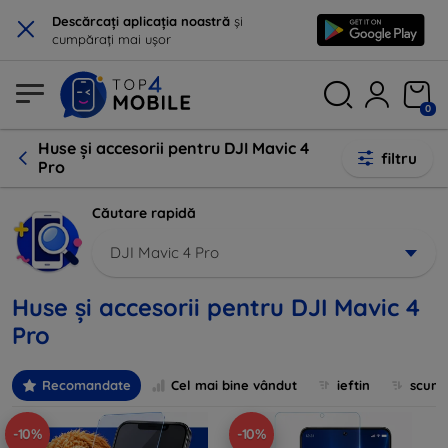
×
Descărcați aplicația noastră
și
cumpărați mai ușor
0
Huse și accesorii pentru DJI Mavic 4
filtru
Pro
Căutare rapidă
DJI Mavic 4 Pro
Huse și accesorii pentru DJI Mavic 4
Pro
Recomandate
Cel mai bine vândut
ieftin
scum
-10%
-10%