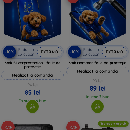
Reducere
Reducere
-10%
-10%
EXTRA10
EXTRA10
cu cupon
cu cupon
3mk Silverprotection+ folie de
3mk Hammer folie de protecție
protecție
Realizat la comandă
Realizat la comandă
99 lei
94 lei
89 lei
85 lei
În stoc 3 buc
În stoc > 5 buc
Transport gratuit
-5%
-5%