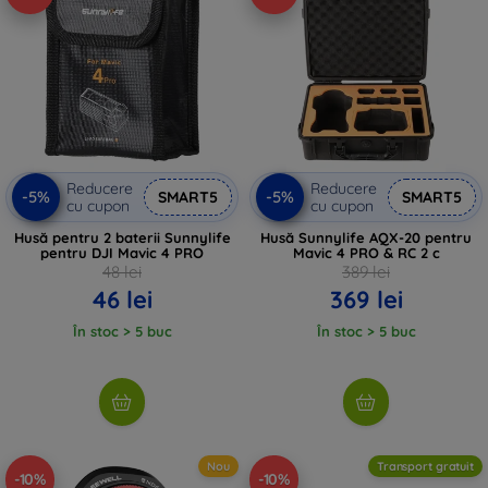
Reducere
Reducere
-5%
-5%
SMART5
SMART5
cu cupon
cu cupon
Husă pentru 2 baterii Sunnylife
Husă Sunnylife AQX-20 pentru
pentru DJI Mavic 4 PRO
Mavic 4 PRO & RC 2 c
48 lei
389 lei
46 lei
369 lei
În stoc > 5 buc
În stoc > 5 buc
Nou
Transport gratuit
-10%
-10%