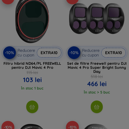
Reducere
Reducere
-10%
-10%
EXTRA10
EXTRA10
cu cupon
cu cupon
Filtru hibrid ND64/PL FREEWELL
Set de filtre Freewell pentru DJI
pentru DJI Mavic 4 Pro
Mavic 4 Pro Super Bright Sunny
Day
115 lei
518 lei
103 lei
466 lei
În stoc 1 buc
În stoc > 5 buc
-10%
-10%