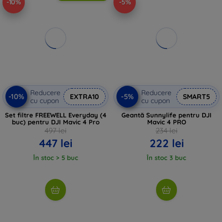
-10%
-5%
Reducere
Reducere
-10%
-5%
EXTRA10
SMART5
cu cupon
cu cupon
Set filtre FREEWELL Everyday (4
Geantă Sunnylife pentru DJI
buc) pentru DJI Mavic 4 Pro
Mavic 4 PRO
497 lei
234 lei
447 lei
222 lei
În stoc > 5 buc
În stoc 3 buc