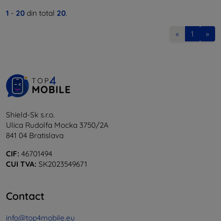
1
-
20
din total
20
.
«
1
»
Shield-Sk s.r.o.
Ulica Rudolfa Mocka 3750/2A
841 04 Bratislava
CIF:
46701494
CUI TVA:
SK2023549671
Contact
info@top4mobile.eu