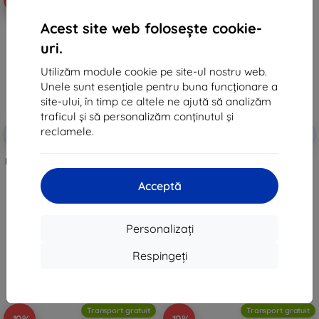
Acest site web folosește cookie-
uri.
Utilizăm module cookie pe site-ul nostru web.
Unele sunt esențiale pentru buna funcționare a
site-ului, în timp ce altele ne ajută să analizăm
traficul și să personalizăm conținutul și
Reducere
Reducere
reclamele.
-10%
-10%
EXTRA10
EXTRA10
cu cupon
cu cupon
Filtru FREEWELL Split ND64/ND32
Filtru FREEWELL Glow Mist 1/4
pentru DJI Mavic 4 Pro
pentru DJI Mavic 4 Pro
198 lei
208 lei
Acceptă
178 lei
187 lei
În stoc > 5 buc
În stoc > 5 buc
Personalizați
Respingeți
Transport gratuit
Transport gratuit