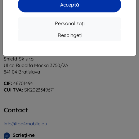
Acceptă
«
1
»
Personalizați
Respingeți
Shield-Sk s.r.o.
Ulica Rudolfa Mocka 3750/2A
841 04 Bratislava
CIF:
46701494
CUI TVA:
SK2023549671
Contact
info@top4mobile.eu
Scrieți-ne