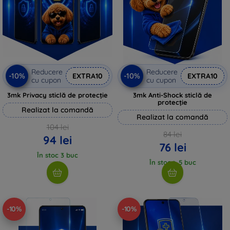
Reducere
Reducere
-10%
-10%
EXTRA10
EXTRA10
cu cupon
cu cupon
3mk Privacy sticlă de protecție
3mk Anti-Shock sticlă de
protecție
Realizat la comandă
Realizat la comandă
104 lei
84 lei
94 lei
76 lei
În stoc 3 buc
În stoc > 5 buc
-10%
-10%