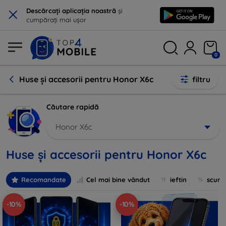
×
Descărcați aplicația noastră
și
cumpărați mai ușor
0
Huse și accesorii pentru Honor X6c
filtru
Căutare rapidă
Honor X6c
Huse și accesorii pentru Honor X6c
Recomandate
Cel mai bine vândut
ieftin
scum
-10%
-10%