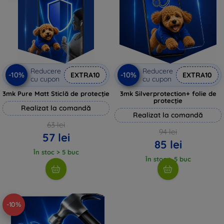
Reducere
Reducere
-10%
-10%
EXTRA10
EXTRA10
cu cupon
cu cupon
3mk Pure Matt Sticlă de protecție
3mk Silverprotection+ folie de
protecție
Realizat la comandă
Realizat la comandă
63 lei
94 lei
57 lei
85 lei
În stoc > 5 buc
În stoc > 5 buc
-10%