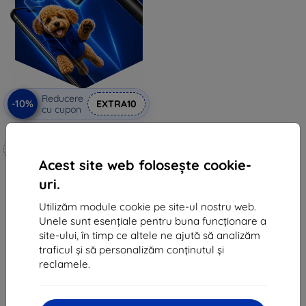
Reducere
-10%
EXTRA10
cu cupon
3mk Hammer folie de protecție
Realizat la comandă
Acest site web folosește cookie-
99 lei
uri.
89 lei
Utilizăm module cookie pe site-ul nostru web.
În stoc 4 buc
Unele sunt esențiale pentru buna funcționare a
site-ului, în timp ce altele ne ajută să analizăm
traficul și să personalizăm conținutul și
reclamele.
1
-
5
din total
5
.