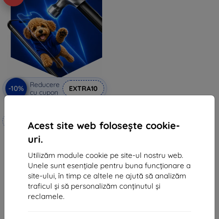
Reducere
-10%
EXTRA10
cu cupon
3mk Hammer folie de protecție
Realizat la comandă
Acest site web folosește cookie-
99 lei
uri.
89 lei
Utilizăm module cookie pe site-ul nostru web.
În stoc 3 buc
Unele sunt esențiale pentru buna funcționare a
site-ului, în timp ce altele ne ajută să analizăm
traficul și să personalizăm conținutul și
reclamele.