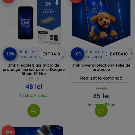
Reducere
Reducere
-10%
-10%
EXTRA10
EXTRA10
cu cupon
cu cupon
3mk FlexibleGlass Sticlă de
3mk Silverprotection+ folie de
protecție hibridă pentru Doogee
protecție
Blade 10 Max
Realizat la comandă
53 lei
48 lei
94 lei
85 lei
În stoc > 5 buc
În stoc > 5 buc
-10%