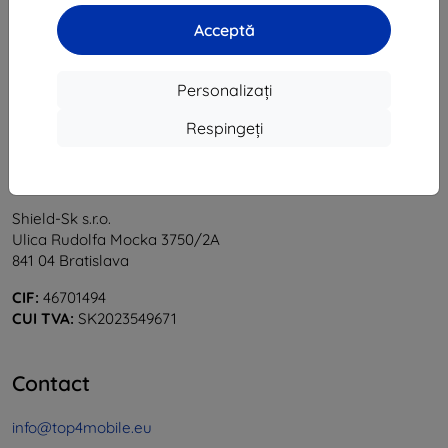
1
-
5
din total
5
.
Acceptă
«
1
»
Personalizați
Respingeți
Shield-Sk s.r.o.
Ulica Rudolfa Mocka 3750/2A
841 04 Bratislava
CIF:
46701494
CUI TVA:
SK2023549671
Contact
info@top4mobile.eu