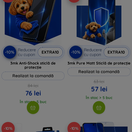
Reducere
Reducere
-10%
-10%
EXTRA10
EXTRA10
cu cupon
cu cupon
3mk Anti-Shock sticlă de
3mk Pure Matt Sticlă de protecție
protecție
Realizat la comandă
Realizat la comandă
63 lei
84 lei
57 lei
76 lei
În stoc > 5 buc
În stoc > 5 buc
-10%
-10%