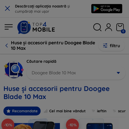
×
Descărcați aplicația noastră
și
cumpărați mai ușor
0
Huse și accesorii pentru Doogee Blade
filtru
10 Max
Căutare rapidă
Doogee Blade 10 Max
Huse și accesorii pentru Doogee
Blade 10 Max
Recomandate
Cel mai bine vândut
ieftin
scum
-10%
-10%