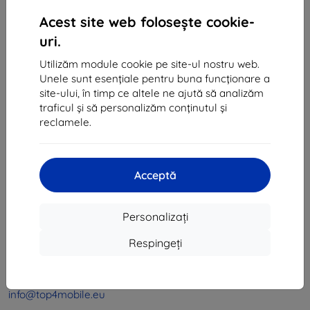
1
-
4
din total
4
.
Acest site web folosește cookie-
«
1
»
uri.
Utilizăm module cookie pe site-ul nostru web.
Unele sunt esențiale pentru buna funcționare a
site-ului, în timp ce altele ne ajută să analizăm
traficul și să personalizăm conținutul și
reclamele.
Shield-Sk s.r.o.
Ulica Rudolfa Mocka 3750/2A
Acceptă
841 04 Bratislava
CIF:
46701494
Personalizați
CUI TVA:
SK2023549671
Respingeți
Contact
info@top4mobile.eu