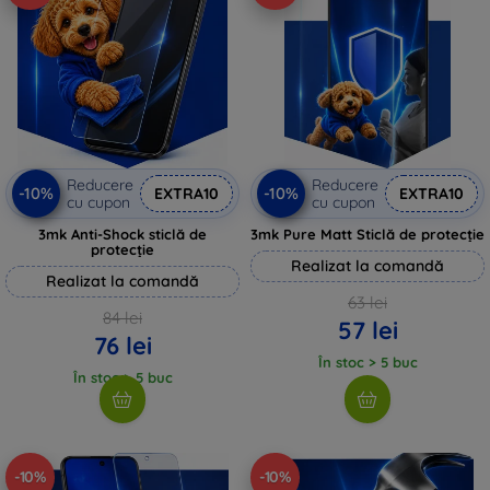
Reducere
Reducere
-10%
-10%
EXTRA10
EXTRA10
cu cupon
cu cupon
3mk Anti-Shock sticlă de
3mk Pure Matt Sticlă de protecție
protecție
Realizat la comandă
Realizat la comandă
63 lei
84 lei
57 lei
76 lei
În stoc > 5 buc
În stoc > 5 buc
-10%
-10%