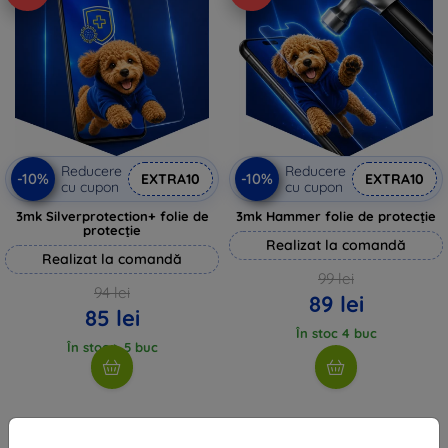
Reducere
Reducere
-10%
-10%
EXTRA10
EXTRA10
cu cupon
cu cupon
3mk Silverprotection+ folie de
3mk Hammer folie de protecție
protecție
Realizat la comandă
Realizat la comandă
99 lei
94 lei
89 lei
85 lei
În stoc 4 buc
În stoc > 5 buc