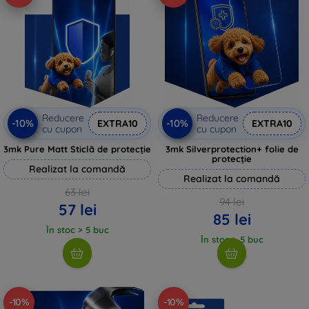
Reducere
Reducere
-10%
-10%
EXTRA10
EXTRA10
cu cupon
cu cupon
3mk Pure Matt Sticlă de protecție
3mk Silverprotection+ folie de
protecție
Realizat la comandă
Realizat la comandă
63 lei
94 lei
57 lei
85 lei
În stoc > 5 buc
În stoc > 5 buc
-10%
-10%