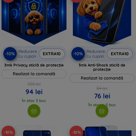
Reducere
Reducere
-10%
-10%
EXTRA10
EXTRA10
cu cupon
cu cupon
3mk Privacy sticlă de protecție
3mk Anti-Shock sticlă de
protecție
Realizat la comandă
Realizat la comandă
105 lei
84 lei
94 lei
76 lei
În stoc 3 buc
În stoc > 5 buc
-10%
-10%