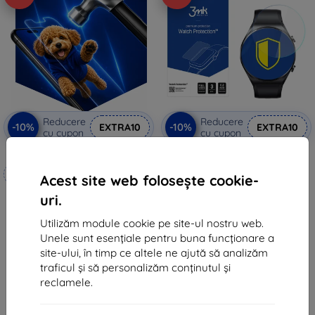
Reducere
Reducere
-10%
-10%
EXTRA10
EXTRA10
cu cupon
cu cupon
3mk Hammer folie de protecție
3MK FlexibleGlass Xiaomi Watch
S1 sticlă hibridă
Realizat la comandă
53 lei
Acest site web folosește cookie-
48 lei
99 lei
uri.
89 lei
În stoc > 5 buc
Utilizăm module cookie pe site-ul nostru web.
În stoc 4 buc
Unele sunt esențiale pentru buna funcționare a
site-ului, în timp ce altele ne ajută să analizăm
traficul și să personalizăm conținutul și
reclamele.