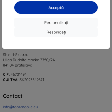
1
-
6
din total
6
.
Acceptă
«
1
»
Personalizați
Respingeți
Shield-Sk s.r.o.
Ulica Rudolfa Mocka 3750/2A
841 04 Bratislava
CIF:
46701494
CUI TVA:
SK2023549671
Contact
info@top4mobile.eu