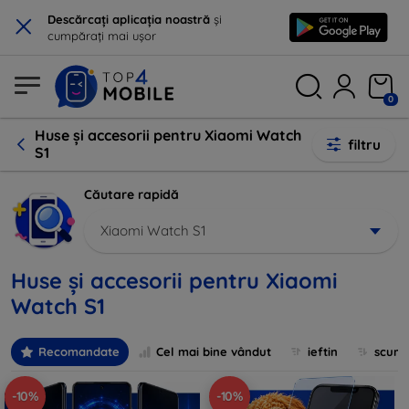
×
Descărcați aplicația noastră
și
cumpărați mai ușor
0
Huse și accesorii pentru Xiaomi Watch
filtru
S1
Căutare rapidă
Xiaomi Watch S1
Huse și accesorii pentru Xiaomi
Watch S1
Recomandate
Cel mai bine vândut
ieftin
scum
-10%
-10%