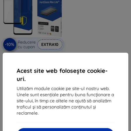
Reducere
-10%
EXTRA10
cu cupon
3MK HG Max Lite TCL 30/30+
negru, folie de sticlă securizată
de protecție
54 lei
Acest site web folosește cookie-
24 lei
uri.
Ultimul produs în stoc
Utilizăm module cookie pe site-ul nostru web.
Unele sunt esențiale pentru buna funcționare a
site-ului, în timp ce altele ne ajută să analizăm
traficul și să personalizăm conținutul și
reclamele.
1
-
5
din total
5
.