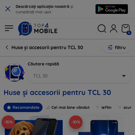
×
Descărcați aplicația noastră
și
cumpărați mai ușor
0
Huse și accesorii pentru TCL 30
filtru
Căutare rapidă
TCL 30
Huse și accesorii pentru TCL 30
Recomandate
Cel mai bine vândut
ieftin
scum
-10%
-10%