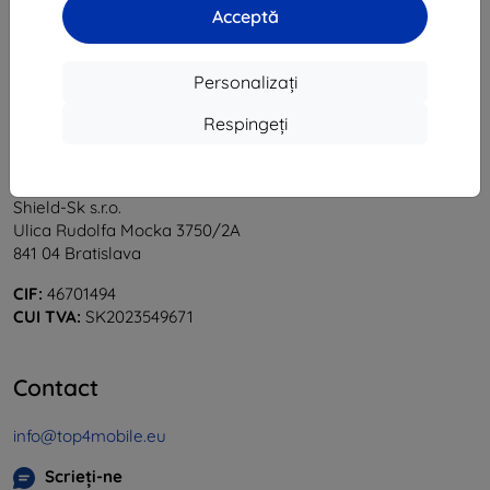
Acceptă
«
1
»
Personalizați
Respingeți
Shield-Sk s.r.o.
Ulica Rudolfa Mocka 3750/2A
841 04 Bratislava
CIF:
46701494
CUI TVA:
SK2023549671
Contact
info@top4mobile.eu
Scrieți-ne