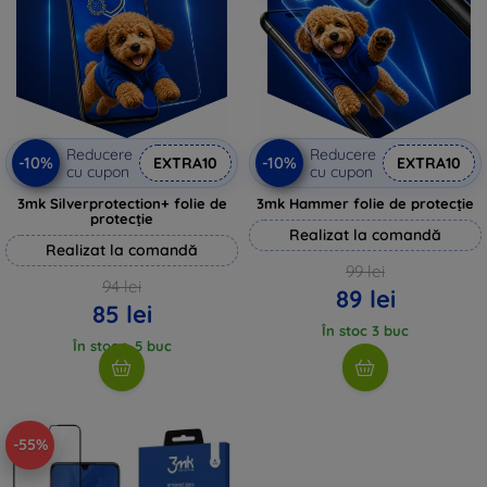
Reducere
Reducere
-10%
-10%
EXTRA10
EXTRA10
cu cupon
cu cupon
3mk Silverprotection+ folie de
3mk Hammer folie de protecție
protecție
Realizat la comandă
Realizat la comandă
99 lei
94 lei
89 lei
85 lei
În stoc 3 buc
În stoc > 5 buc
-55%