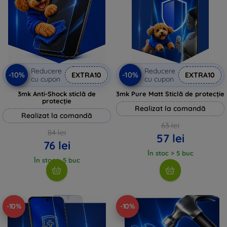
Reducere
Reducere
-10%
-10%
EXTRA10
EXTRA10
cu cupon
cu cupon
3mk Anti-Shock sticlă de
3mk Pure Matt Sticlă de protecție
protecție
Realizat la comandă
Realizat la comandă
63 lei
84 lei
57 lei
76 lei
În stoc > 5 buc
În stoc > 5 buc
-10%
-10%